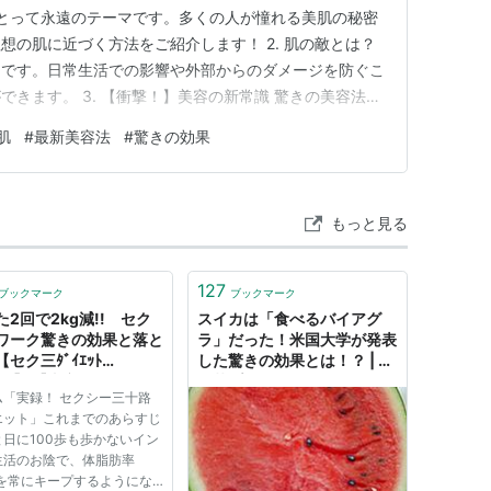
性にとって永遠のテーマです。多くの人が憧れる美肌の秘密
想の肌に近づく方法をご紹介します！ 2. 肌の敵とは？
切です。日常生活での影響や外部からのダメージを防ぐこ
きます。 3. 【衝撃！】美容の新常識 驚きの美容法が
新しい美容の常識とは一体何なのか。最先端の技術や製品
肌
#
最新美容法
#
驚きの効果
る方法をご紹介します。 4. 理想の肌に近づく秘訣 美
を手…
もっと見る
127
ブックマーク
ブックマーク
た2回で2kg減!! セク
スイカは「食べるバイアグ
ワーク驚きの効果と落と
ラ」だった！米国大学が発表
セク三ﾀﾞｲｴｯﾄ
した驚きの効果とは！？ | ア
.04】 【東京ナイロンガ
サ芸プラス
ム「実録！ セクシー三十路
ズ】
エット」これまでのあらすじ
日に100歩も歩かないイン
生活のお陰で、体脂肪率
％を常にキープするようにな