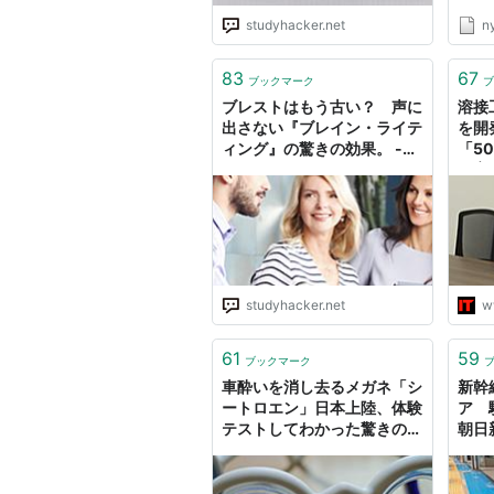
った
studyhacker.net
ny
こ。
かな
ブを
83
67
ブックマーク
ブ
のは
ブレストはもう古い？ 声に
溶接
アンド.
出さない『ブレイン・ライテ
を開
ィング』の驚きの効果。 -
「5
STUDY HACKER（スタディ
教育
ーハッカー）｜社会人の勉強
法＆英語学習
studyhacker.net
w
61
59
ブックマーク
車酔いを消し去るメガネ「シ
新幹
ートロエン」日本上陸、体験
ア 
テストしてわかった驚きの効
朝日
果（いしたにまさき） - エキ
スパート - Yahoo!ニュース