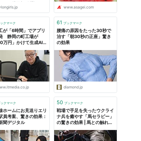
ものぐさ漫画家・坂野りん
longirls.jp
www.asagei.com
「このままでは取り返しのつ
い40代を迎える…！」と、デ
卒業すべく彼女が駆け込んだ
61
ックマーク
ブックマーク
、セクシーコンサルタント・
工が「6時間」でアプリ
腰痛の原因をたった30秒で
..
発 静岡の町工場が
治す「朝30秒の正座」驚き
00万円」かけて生成AI
の効果
をした、驚きの効果
ww.itmedia.co.jp
diamond.jp
50
ブックマーク
ブックマーク
線ホームにお見送りエリ
戦場で手足を失ったウクライ
駅員考案、驚きの効果：
ナ兵を癒やす「馬セラピー」
新聞デジタル
の驚きの効果 | 馬との触れ合
いが心身の回復を助ける