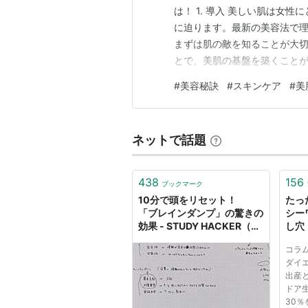
は！ 1. 導入 美しい肌は女
に迫ります。最新の美容法で理
まずは肌の敵を知ることが大
とで、美肌の基盤を築くことがで
登場！これまでの概念を覆す
#
美容秘訣
#
スキンケア
#
美
を活用して、肌を内側からケアす
容のプロが実践する、理想の肌
ネットで話題
438
156
ブックマーク
10分で頭をリセット！
たっ
「ブレインダンプ」の驚きの
シー
効果 - STUDY HACKER（ス
し穴【
タディーハッカー）｜社会人
Vol
コラ
の勉強法＆英語学習
ール
ダイ
出産と
ドア
30