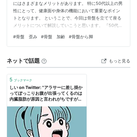
にはさまざまなメリットがあります。 特に50代以上の男
性にとって、健康面や身体の機能において重要なポイン
トとなります。 ということで、今回は骨盤を立てて座る
メリットについて解説していこうと思います。 『50代男
性向けの骨盤を立てて座るメリット』 姿勢改善と腰痛軽
#
骨盤 歪み
#
骨盤 加齢
#
骨盤から脚
減 疲労感の軽減 内臓機能の向上 体幹の強化 スタイル改
善 骨盤を立てるための具体的なエクササイズ 腰痛の予防
法 骨盤のゆがみチェック方法 姿勢改善と腰痛軽減 正し
ネットで話題
もっと見る
い姿勢を保つことにより、腰椎への負担が軽減され、こ
れが腰痛の予防や改善につながります。 特にデスクワー
クをする男性は、長時…
5
ブックマーク
しい on Twitter: "アラサーに差し掛か
ってぽっこりお腹が出張ってくるのは
内臓脂肪が原因と言われがちですが、
実は加齢による腹横筋の衰えと足腰の
筋力低下に伴う骨盤の後傾が原因の大
半。食の細い日本人に内臓脂肪云々言
うのは個人的に食品業界の差し金なん
じゃ…と… https://t.co/By91qJw39j"