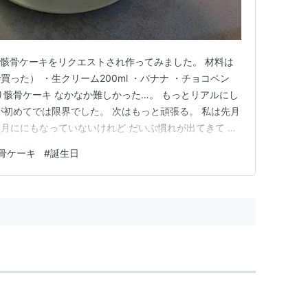
 骸骨ケーキをリクエストされ作ってみました。 材料は
った） ・生クリーム200ml ・バナナ ・チョコペン
り骸骨ケーキ なかなか難しかった…。 もっとリアルにし
が初めてでは限界でした。 次はもっと頑張る。 私は先月
月ににもなっていないけれど だいぶ慣れが出てきて 気
うとしています。 あったかい今日とか眠くて、 それを
骨ケーキ
#
誕生日
く そういう日だということにしようと 世間のみんな眠い