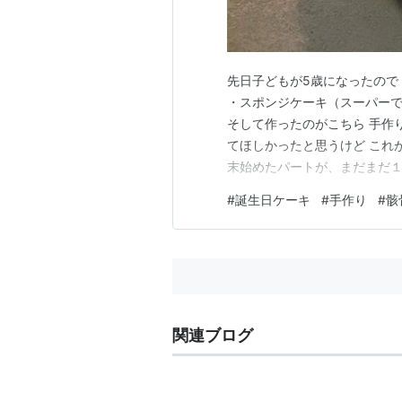
先日子どもが5歳になったので
・スポンジケーキ（スーパーで買
そして作ったのがこちら 手作
てほしかったと思うけど これ
末始めたパートが、まだまだ１
を抜いて失敗しないようにしよ
#
誕生日ケーキ
#
手作り
#
骸
夫にも伝えると 夫も眠いらし
といいね なんて言ったりし…
関連ブログ