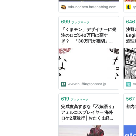
tokunoriben.hatenablog.com
ty
699
646
ブックマーク
「くまモン」デザイナーに発
浅野
注のロゴ540万円は高す
En
ぎ？ 「30万円が適切」奈
処理
良の住民訴訟に批判も
オリ
途に
www.huffingtonpost.jp
t
619
567
ブックマーク
完成度高すぎな『乙嫁語り』
都内
アミルコスプレイヤー 海外
ロケ2度敢行 | おたくま経済
新聞