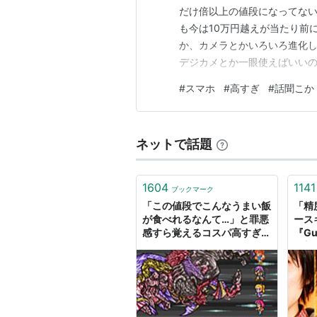
だけ倍以上の値段になってない
も今は10万円越えが当たり前
か、カメラとかいろいろ進化し
デジカメとか一眼使えばいいの
然待つよ 頼むから７～８万円
#
スマホ
#
高すぎ
#
話聞こか
一旦落ち着いてほしい このま
で聞いてほしい 2年に1度のあ
ネットで話題
1604
1141
ブックマーク
「この値段でこんなうまい飯
「精
が食べれるなんて…」と罪悪
ース
感すら覚えるコスパ高すぎの
『G
上野メシ ７選 - 拝徳
思想
エンジ