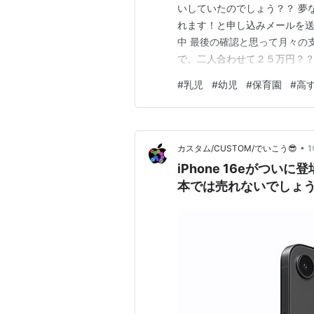
いしていたのでしょう？？ 夢
れます！と申し込みメールを送
中 最後の確認と思って月々の
で、二人合わせて２５万円？？
やりくりしても、教育費の補助
#
乳児
#
幼児
#
保育園
#
高
的ではないという結論に。 し
からの状態。 ふたりめは入れ
•
カスタム/CUSTOM/でいこう😎
iPhone 16eがつ
本では売れないでしょ