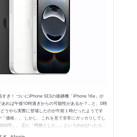
高すぎ！ ついにiPhone SE3の後継機「iPhone 16e」が
であれば午後10時過ぎからの可能性があるか？…と、0時
、どうやら実際に登場したのが午前１時だったようです
が「価格」。 しかし、これを見て非常にガッカリしてし
9,800円」。 正に「愕然とした…」というのがぴったりの
直なところです。 これまで本ブログでは、「７万円台
すぎ
#
Apple