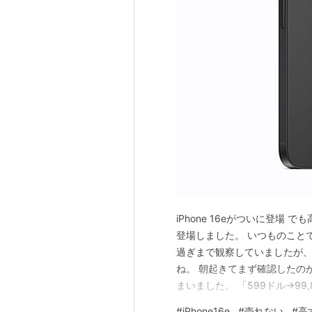
iPhone 16eがついに登場 でも
登場しました。 いつものこと
過ぎまで観察していましたが
ね。 朝起きてまず確認したの
まいました。 「599ドル→9
残念感に襲われたというのが正
#
iPhone16e
#
売れない
#
高