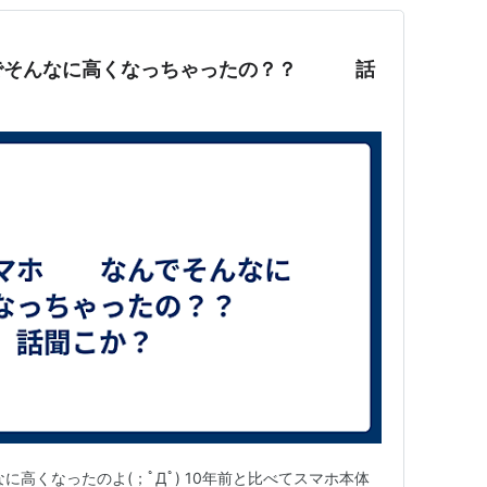
でそんなに高くなっちゃったの？？ 話
に高くなったのよ(；ﾟДﾟ) 10年前と比べてスマホ本体