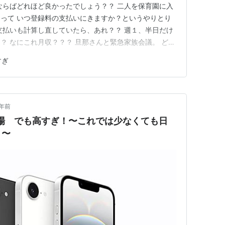
ならばどれほど良かったでしょう？？ 二人を保育園に入
って いつ登録料の支払いにきますか？というやりとり
支払いも計算し直していたら、あれ？？ 週１、半日だけ
？ なにこれ月収？？？ 旦那さんと緊急家族会議。 どう
が 会社から出る年齢までこの額を払い続けるのは現実
すぎ
かも、卒乳も断乳もできていない 離乳食もまだまだこれ
るのをやめよう…
1年前
いに登場 でも高すぎ！〜これでは少なくても日
う〜