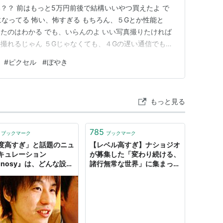
？？ 前はもっと5万円前後で結構いいやつ買えたよ で
になってる 怖い、怖すぎる もちろん、５Gとか性能と
たのはわかる でも、いらんのよ いい写真撮りたければ
撮れるじゃん ５Gじゃなくても、４Gの遅い通信でも全
台で落ち着いてほしい めっっっっちゃ話聞くから そう、
#
ピクセル
#
ぼやき
までは僕が話を聞いてもらう側になりそうだ ということ
れ…
もっと見る
785
ブックマーク
ブックマーク
度高すぎ」と話題のニュ
【レベル高すぎ】ナショジオ
キュレーション
が募集した「変わり続ける、
unosy』は、どんな設計
諸行無常な世界」に集まった
で作られているのか？ -
超絶写真 26選:DDN JAPAN
ニアtype | 転職type