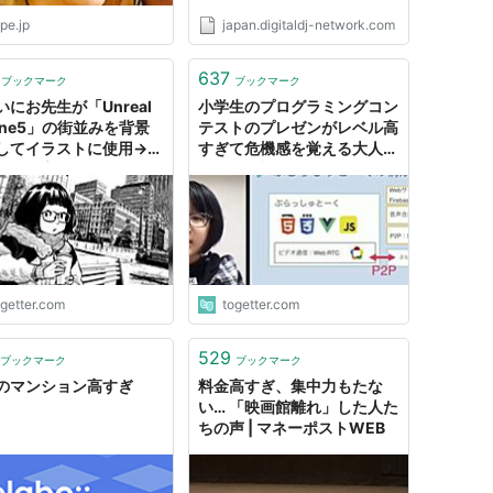
pe.jp
japan.digitaldj-network.com
637
ブックマーク
ブックマーク
いにお先生が「Unreal
小学生のプログラミングコン
gine5」の街並みを背景
テストのプレゼンがレベル高
してイラストに使用→ク
すぎて危機感を覚える大人達
ティー高すぎて色んな用
「ワイ引退していいか？」
期待できそう
ogetter.com
togetter.com
529
ブックマーク
ブックマーク
のマンション高すぎ
料金高すぎ、集中力もたな
い… 「映画館離れ」した人た
ちの声 | マネーポストWEB