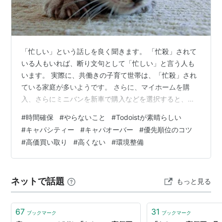
「忙しい」という話しを良く聞きます。 「忙殺」されて
いる人もいれば、断り文句として「忙しい」と言う人も
います。 実際に、共働きの子育て世帯は、「忙殺」され
ている家庭が多いようです。 さらに、マイホームを購
入、さらにミニバンを新車で購入などを選択すると、も
っとギリギリになるのかも知れません。 理想とする生活
#
時間確保
#
やらないこと
#
Todoistが素晴らしい
を選択するのは悪いことではありません。でも、バラン
#
キャパシティー
#
キャパオーバー
#
優先順位のコツ
スが保てるのならと言う条件を考える必要を感じていま
#
高価買い取り
#
高くない
#
環境整備
す。 ここで、取捨選択が必要になってきます。 自分にと
って「何を選ぶか？」ですね。 この段階で、判断基準が
明確でないと、見えるもの「全部、魅力的」に感じてし
ネットで話題
もっと見る
まうものです。 自分の容量（キャパシテ…
67
31
ブックマーク
ブックマーク