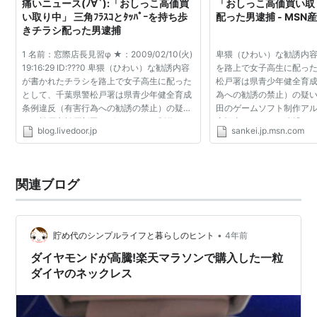
痛いニュース(ﾉ∀`):「おしっこ高価買
「おしっこ高価買い取
い取り中」 三角ﾌﾗｽｺとﾀｯﾊﾟｰを持ち歩
配った男逮捕 - MSN
きチラシ配った男逮捕
1 名前：窓際店長見習φ ★：2009/02/10(火)
卑猥（ひわい）な勧誘内
19:16:29 ID:???0 卑猥（ひわい）な勧誘内容
を路上で女子高生に配っ
が書かれたチラシを路上で女子高生に配った
松戸署は県青少年健全育
として、千葉県警松戸署は県青少年健全育成
為への勧誘の禁止）の疑
条例違反（有害行為への勧誘の禁止）の疑い
田のゲームソフト制作ア
で、松戸市松戸新田のゲームソフト制作アル
容疑者（３０）を逮捕、
blog.livedoor.jp
sankei.jp.msn.com
バイト、斎藤晃生容疑者（３０）を逮捕、１
戸支部に送検した。斎藤
０日に千葉地検松...
め、「趣味でやった...
関連ブログ
•
貯め代のシンプルライフと暮らしのヒント
4年前
ダイヤモンドが高騰!楽天マラソンで購入した一粒
ダイヤのネックレス