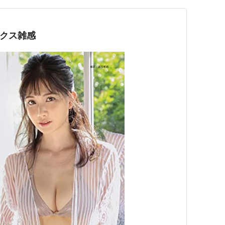
ークス雑感