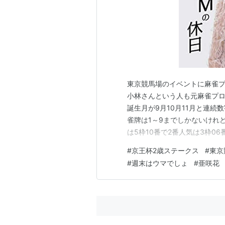
東京競馬場のイベントに麻雀プ
小林さんという人も元麻雀プロ
誕生月が9月10月11月と連
雀牌は1～9までしかないけれ
は5枠10番で2番人気は3枠06
ら振り出しに戻って1枠01番～
#
京王杯2歳ステークス
#
東京
ルメールジョッキーは外せない
#
週末はウマでしょ
#
亜咲花
接2頭を使ってくるかも？・・