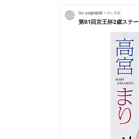
•
Go-ye@h総研
9ヶ月前
第61回京王杯2歳ステ