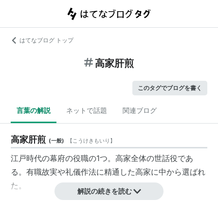
はてなブログ トップ
高家肝煎
このタグでブログを書く
言葉の解説
ネットで話題
関連ブログ
高家肝煎
(
一般
)
【
こうけきもいり
】
江戸時代の幕府の役職の1つ。高家全体の世話役であ
る。有職故実や礼儀作法に精通した高家に中から選ばれ
た。
解説の続きを読む