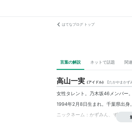
はてなブログ トップ
言葉の解説
ネットで話題
関
高山一実
(
アイドル
)
【
たかやまかず
女性タレント。乃木坂46メンバー
1994年2月8日生まれ。千葉県出身。
ニックネーム：かずみん、ずーさん