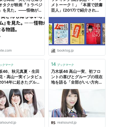
オタクが映画『トラペジ
メトーーク！」「本屋で読書
』を見た。――怪物が少
芸人」(2017)で紹介された
、偽物が本物になる物
本リスト！又吉直樹さん、カ
｜Maya
ズレーザーさん、高山一実さ
んらお気に入りの本 | ブクロ
グ通信
ote.com
booklog.jp
14
ックマーク
ブックマーク
坂46、秋元真夏・生田
乃木坂46 高山一実、初フロ
花・高山一実インタビュ
ントの喜びとグループの現在
2014年に起きたグルー
地を語る「全部がいい方向に
一大変化とは？
進んでいる」
alsound.jp
realsound.jp