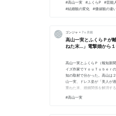
#
高山一実
#
ふくらP
#
芸能
#
結婚観の変化
#
価値観の違
•
ゴンジャ
7ヶ月前
高山一実とふくらＰが
ねた末…」電撃婚から１
高山一実とふくらＰ（報知新聞
イズ作家でＹｏｕＴｕｂｅｒ
知の取材で分かった。高山は２
山一実、ドレス姿が「美人が過
重ねた末、婚姻関係を解消す
ルーのサンダルを履いた足の
#
高山一実
様に報告した。 電撃結婚から
と、以前より価値観のすれ違