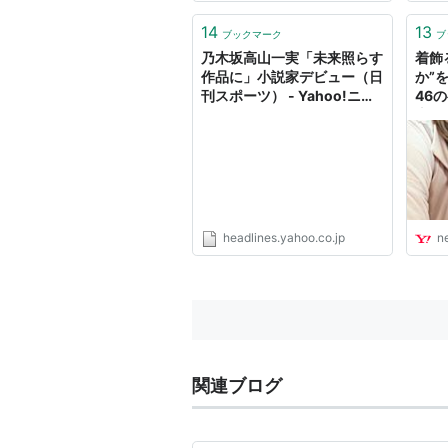
14
13
ブックマーク
ブ
乃木坂高山一実「未来照らす
着飾
作品に」小説家デビュー（日
か”
刊スポーツ） - Yahoo!ニュ
46
ース
山一
Yah
headlines.yahoo.co.jp
n
関連ブログ