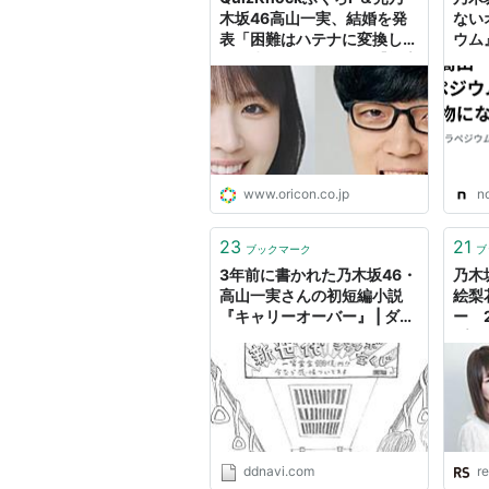
木坂46高山一実、結婚を発
ない
表「困難はハテナに変換しな
ウム
がら歩んでいけたら」【報告
女に
全文】
語。
www.oricon.co.jp
n
23
21
ブックマーク
ブ
3年前に書かれた乃木坂46・
乃木
高山一実さんの初短編小説
絵梨
『キャリーオーバー』 | ダ・
ー 
ヴィンチWeb
プの
ddnavi.com
re