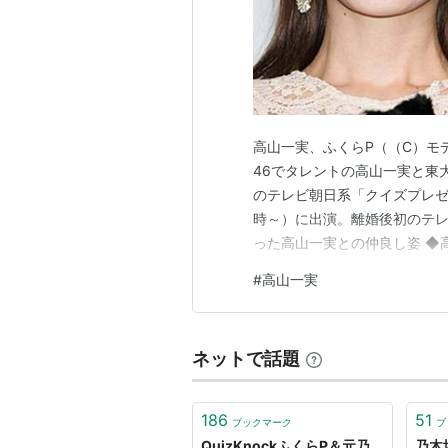
高山一実、ふくらP（（C）モデル
46でタレントの高山一実と東大発Y
のテレビ朝日系「クイズプレゼ
時～）に出演。離婚後初のテレ
った高山一実との仲良し姿 ◆高
に離婚を発表していた2人。M
#
高山一実
ると、高山は「たまたま元夫婦
企画「プレッ…
ネットで話題
186
51
ブックマーク
ブ
QuizKnockふくらP＆元乃
乃木