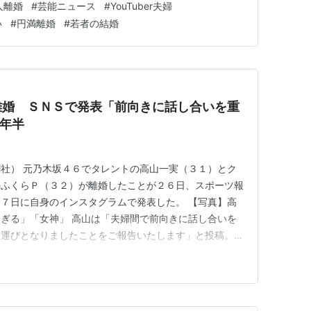
人離婚
#
芸能ニュース
#
YouTuber夫婦
い
#
円満離婚
#
若者の結婚
離婚 ＳＮＳで発表「前向きに話し合いを重
年半
社） 元乃木坂４６でタレントの高山一実（３１）とク
のふくらＰ（３２）が離婚したことが２６日、スポーツ報
７日に自身のインスタグラムで発表した。 【写真】高
ぎる」「女神」 高山は「夫婦間で前向きに話し合いを
る運びとなりましたことをご報告いたします」と投稿。ブ
写真も添えた。ふくらＰも自身のＸ（旧ツイッター）で同
わずか１年半のスピード離婚となった。関係者による
いなどから離婚に向けて協議。話…