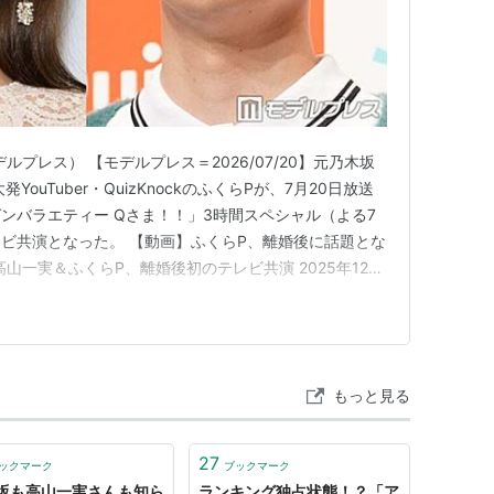
プレス） 【モデルプレス＝2026/07/20】元乃木坂
ouTuber・QuizKnockのふくらPが、7月20日放送
ンバラエティー Qさま！！」3時間スペシャル（よる7
ビ共演となった。 【動画】ふくらP、離婚後に話題とな
山一実＆ふくらP、離婚後初のテレビ共演 2025年12月
Cを務めるさまぁ～ずから元夫婦であることを触れられ
だっただけです」とコメントした。 ふくらPは番組内の
もっと見る
27
ックマーク
ブックマーク
坂も高山一実さんも知ら
ランキング独占状態！？「ア