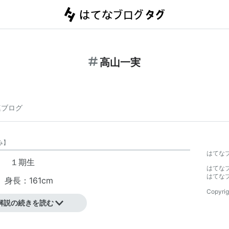
高山一実
連ブログ
み
】
はてな
。 １期生
はてな
はてな
身長：161cm
Copyrig
、カーキュリー
解説の続きを読む