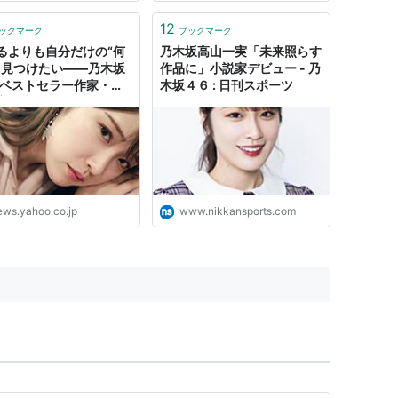
12
ックマーク
ブックマーク
るよりも自分だけの“何
乃木坂高山一実「未来照らす
を見つけたい――乃木坂
作品に」小説家デビュー - 乃
のベストセラー作家・高
木坂４６ : 日刊スポーツ
実が生まれるまで -
oo!ニュース
ews.yahoo.co.jp
www.nikkansports.com