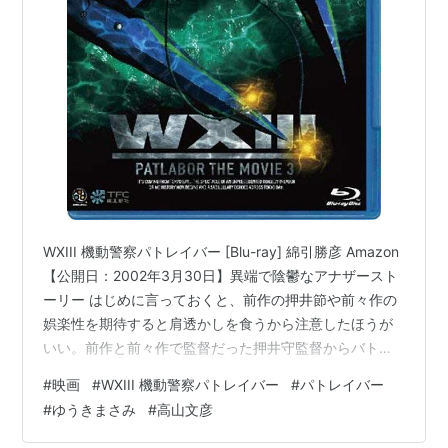
愚か者の伝説
ISBN:4062100045
運命 アクシデント
ISBN:4163564209
水の森
ISBN:4120031659
少年犯罪実名報道
ISBN:4166602616
ネロが消えた
ISBN:4870315823
いのちの器
ISBN:4043708025
鬼降る森
ISBN:4901998072
アニメ監督の高山文彦
WXIII 機動警察パトレイバー [Blu-ray] 綿引勝彦 Amazon
『機動戦士ガンダム0080』『超時空世紀オーガス
【公開日：2002年3月30日】異端で陰鬱なアナザースト
02』『劇場版 機動警察パトレイバーＸⅢ』『ガンパレ
ーリー はじめに言っておくと、前作の押井節や前々作の
娯楽性を期待すると肩透かしを食うから注意したほうが
ードマーチ』などを監督。
いい。前作と前々作で監督だった押井守監督からバトン
『不思議の海のナディア』の演出などもつとめてい
を渡されたのは、『機動戦士ガンダム0080 ポケットの
る。
#
映画
#
WXIII 機動警察パトレイバー
#
パトレイバー
中の戦争』で監督デビューを果たした高山文彦監督。当
#
ゆうきまさみ
#
高山文彦
初はOVAとして制作される予定だったが、難産の末に劇
参考ページ「高山文彦監督の世界」：
場作品になった。 前作の感想はこちら。 舞台は2000年