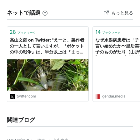
http://www2.plala.or.jp/bunmei/orguss02takayam
（昭和75年）の東京。東京湾に墜落した輸送機の貨物コ
a.html
ネットで話題
もっと見る
ンテナから逃げ出した“廃棄物13号”と呼ばれる異形…
28
14
ブックマーク
ブックマーク
高山文彦 on Twitter: "えーと、製作者
なぜ水俣病患者は「チ
の一人として言いますが、『ポケット
言い始めたか〜皇后美
の中の戦争』は、半分以上は『まっぷ
子のものがたり（山折
たつの子爵』と『戦場の小さな天使た
| 現代ビジネス | 講談
ち』からパクっています。もしアニメ
を気に入られた人がいれば、是非。前
者は岩波文庫（俺が読んだ時は晶文社
だったけど）…
https://t.co/ciC7EdMPdG"
twitter.com
gendai.media
関連ブログ