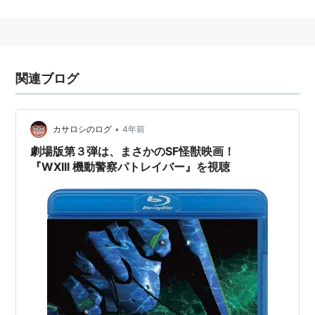
いながら23歳の若さで逝った昭和初期の小説家・北条
民雄を描いた『火花』で、2000年、大宅壮一ノンフィ
クション賞と講談社ノンフィクション賞をダブル受賞。
いま最も注目されている作家である。（以上『鬼降る
関連ブログ
森』のプロフィールより転載）
作品はノンフィクションが中心。長渕剛のCDのライナ
ーノーツを書いたりもした。
•
カサロシのログ
4年前
劇場版第３弾は、まさかのSF怪獣映画！
著作
『WXIII 機動警察パトレイバー』を視聴
いのちの器
ISBN:457528386X
ISBN:4575152323
霞が関影の権力者たち
ISBN:4062080346
地獄の季節
ISBN:4104222011
ISBN:4101304319
「少年Ａ」14歳の肖像
ISBN:410422202X
ISBN:4101304327
火花
ISBN:4870313731
ISBN:4043708017