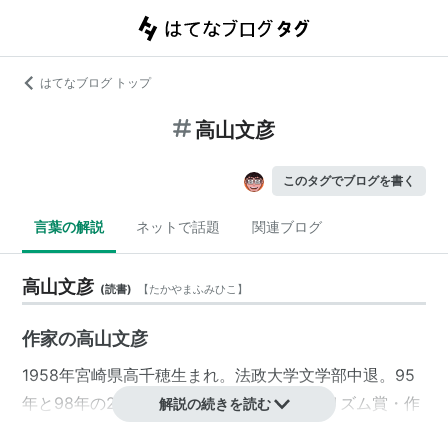
はてなブログ トップ
高山文彦
このタグでブログを書く
言葉の解説
ネットで話題
関連ブログ
高山文彦
(
読書
)
【
たかやまふみひこ
】
作家の高山文彦
1958年宮崎県高千穂生まれ。法政大学文学部中退。95
年と98年の2度にわたって「雑誌ジャーナリズム賞・作
解説の続きを読む
品賞」を受賞。川端康成に見いだされ、ハンセン病と闘