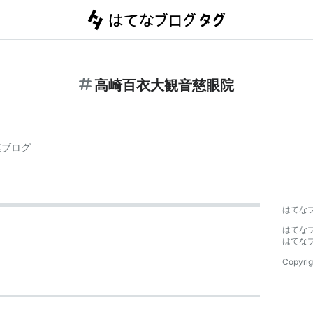
高崎百衣大観音慈眼院
連ブログ
はてな
はてな
はてな
Copyrig