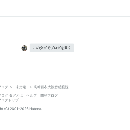
このタグでブログを書く
ブログ
>
未指定
>
高崎百衣大観音慈眼院
ブログ タグとは
ヘルプ
開発ブログ
ブログトップ
ht (C) 2001-
2026
Hatena.