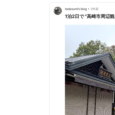
•
tadasumi’s blog
2年前
1泊2日で "高崎市周辺観光"