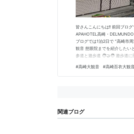
皆さんこんにちは❗ 前回ブログでは
APAHOTEL高崎・DELMUNDOま
ブログでは1泊2日で "高崎市周
観音 慈眼院までを紹介したいと思
参道と遊歩道 🧑‍🤝‍🧑 遊歩
屋 🍵つけもの処 旬彩 🍆
#
高崎大観音
#
高崎百衣大観
まらんかった ...... 勿論、買い
関連ブログ