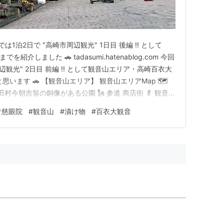
1泊2日で "高崎市周辺観光" 1日目 後編 !! として
でを紹介しました 🚗 tadasumi.hatenablog.com 今回
辺観光" 2日目 前編 !! として観音山エリア・高崎百衣大
います 🚗 【観音山エリア】 観音山エリアMap 🗺️
道に田村今朝吉翁の銅像がある公園 🗽 参道 商店街 🥬 観音茶
 ここの生姜のつけもの、5種類程あったけど旨そうな漬物でた
音慈眼院
#
観音山
#
漬け物
#
百衣大観音
…