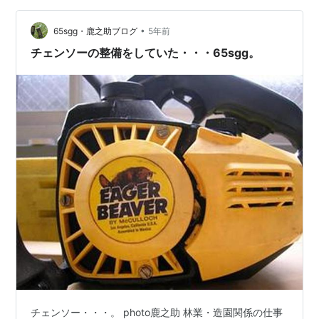
Championshipsの伐倒競技で利用されるアレですね。 上
川町にて。バディが登…
•
65sgg・鹿之助ブログ
5年前
チェンソーの整備をしていた・・・65sgg。
チェンソー・・・。 photo鹿之助 林業・造園関係の仕事