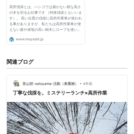
高所伐採とは、ハシゴでは届かない様な高さ
の木を切るお仕事です （特殊伐採ともいいま
す）。 高い位置の伐採に高所作業車が使われ
る事がありますが、私たちは高所作業車が使
えない庭や崖地の高い樹木にロープを使い登
って伐採します （ツリークライミング技
www.moyashi.jp
術）。 崖地や住宅街の伐採では、切った枝を
下に落とせないケ...
関連ブログ
•
里山部-satoyama-活動（東鷹栖）
4年前
丁寧な伐採を。ミステリーランチ×高所作業