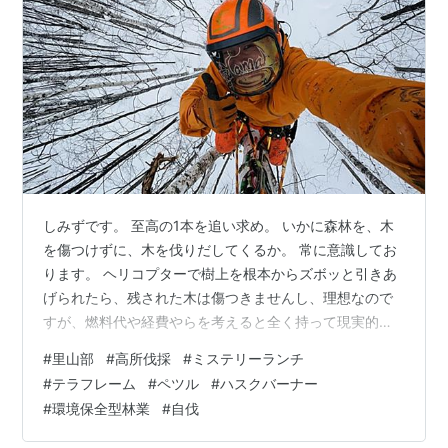
しみずです。 至高の1本を追い求め。 いかに森林を、木
を傷つけずに、木を伐りだしてくるか。 常に意識してお
ります。 ヘリコプターで樹上を根本からズボッと引きあ
げられたら、残された木は傷つきませんし、理想なので
すが、燃料代や経費やらを考えると全く持って現実的で
はありません。 じゃぁもう人間が登るしかねぇ。という
#
里山部
#
高所伐採
#
ミステリーランチ
結論に達したわけです。 先に樹木の枝を落とし、電柱状
#
テラフレーム
#
ペツル
#
ハスクバーナー
態にしてしまえば、木々の隙間を縫って伐倒ができるの
#
環境保全型林業
#
自伐
で、残された木に傷がつきにくいです。競技種目紹介日
本伐木チャンピオンシップ Japan Logging