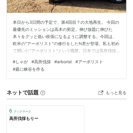
本日から3日間の予定で、第4回目？の大地再生。 今回の
最優先のミッションは高木の剪定。伸び放題に伸びた
木々をグッと低い枝張になるように調整する。今回は、
欧米の"アーボリスト"の修行をしたN君が登場。私も初め
て聞いた"アーボリスト"という職業。日本では高所伐採
という言葉で独自のやり方があるらしいが、N君曰く「木
#
しゃが
#
高所伐採
#
arborist
#
アーボリスト
の剪定や伐採だけでなく、お医者さん的な意味合いもあ
#
庭に峡谷を作る
る職業。日本の方法もあるけれど、アーボリストのやり
方の方が安全だと思っています」とのこと。本日は、家
の東側の森の3本を剪定＆伐採。どの枝を切るか、打ち合
ネットで話題
もっと見る
わせは念入りに。とっかかりとなるロープを、塩ビパイ
プで手作りした空気砲で打ち上げる。ロー…
6
ブックマーク
高所伐採もりー