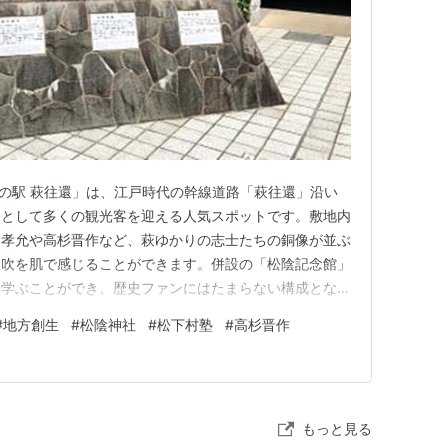
思想や言動が狂気を帯び始めると、身分の高い彼は
ため、他の塾生たちのようには師についていくこと
たわけではなく、松陰が野山獄に囚われた際には、
牢番に賄賂を贈ったりしていた。
「道の駅 萩往還」は、江戸時代の幹線道路「萩往還」沿い
口として多くの観光客を迎える人気スポットです。敷地内
望んでいた高杉であったが、それは叶わなかった。
戸孝允や高杉晋作など、萩ゆかりの志士たちの銅像が並ぶ
は長州藩代表として加わった。
息吹を肌で感じることができます。併設の「松陰記念館」
の惨状を目の当たりにした高杉は、たとえ親不孝を
く学ぶことができ、歴史ファンにはたまらない構成となっ
する決意をする。尊攘志士・高杉晋作の誕生であ
8-0061 山口県萩市椿字鹿背ヶ坂1258電話:0838-22-
#
地方創生
#
松陰神社
#
松下村塾
#
高杉晋作
e】 道の駅萩往還道の駅萩往還（みちのえき はぎおうかん）は、山
し、文久2(1862)年12月には英国公使館焼き討ち
5
などが同行した。
もっと見る