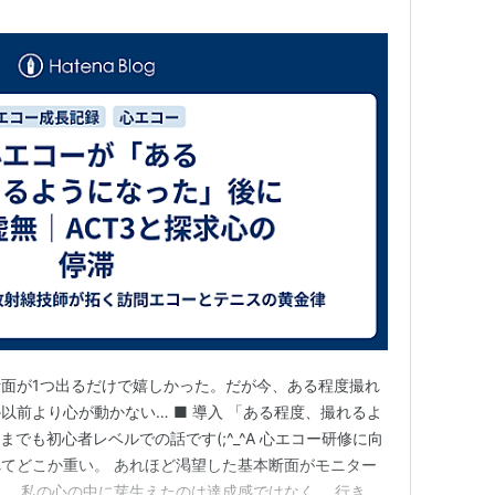
面が1つ出るだけで嬉しかった。だが今、ある程度撮れ
以前より心が動かない… ■ 導入 「ある程度、撮れるよ
までも初心者レベルでの話です(;^_^A 心エコー研修に向
てどこか重い。 あれほど渇望した基本断面がモニター
、 私の心の中に芽生えたのは達成感ではなく、 行き先