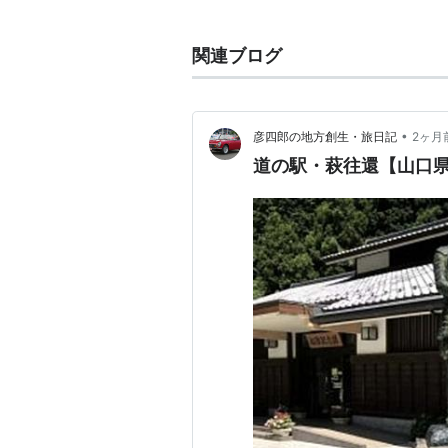
少年時代の高杉は学問よりも剣術に
る。とはいえ、同じ藩の桂小五郎同
関連ブログ
学問は小学部から藩校・明倫館に学
高杉の学業成績については、文学作
かれる。ライバル・久坂玄瑞と首席
•
彦四郎の地方創生・旅日記
2ヶ月
を行なったほど優秀であったとする
道の駅・萩往還【山口
という説である。
黒船来航の頃
*1
には父に同行して江
松下村塾
安政４(1857)年の終わり頃から
いた父により、塾への出入りを禁じ
師・松陰は高杉を“有識の人”と見
癖を矯正するために、ライバルの久
る。この頃から書物を読み漁り、学
もともと才覚のあった高杉はやがて