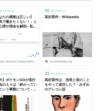
の休暇願いを出し、出家・隠棲して“東行”と号した。
ントリックな印象を与えたらしい。
50
ブックマーク
ブックマーク
なたの感覚は正しい】
高杉晋作 - Wikipedia
気で働きたくない！」と
心理や理由を解剖 - 私は
藩は再び彼を呼び戻す。長州藩は朝廷が幕府に出し
晋作
才を必要としたのであった。
対し、下級武士や農民など、身分によらず能力とや
を結成した。
奇兵隊を侮蔑していたし、奇兵隊士たちは大した実
ok-shohyou-blog.hatenablog.com
ja.wikipedia.org
たくなかった。両者の間の溝は深まり、ついには衝
、奇兵隊を侮辱した正規軍に殴りこみをかけるとい
25
ブックマーク
ブックマーク
の責任を取って、高杉は奇兵隊総督を解任される。
外】ポケモンGOが流行
高杉晋作は、信長と逆のこと
ったのが、山県狂介
*6
や赤根武人らであった。
会の人々は「終わってい
をやって成功した？ - みずお
という事態について - 私
のアレコレ話
ターを決行し、藩の世論を討幕に向かわせる。
杉晋作
黒船に密航しようと企てていた。