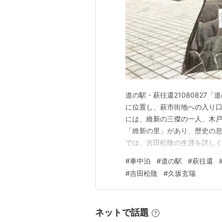
も称されるようになる。
だが、安政の大獄が始まり、松陰の
しがらみも多く、親思いでもあった
ができなくなった
*3
。
とはいえ、師を思う気持ちをなくし
江戸から頻繁に文を書き送ったり、
上海視察と志士への転身
道の駅・萩往還21080827
に位置し、萩市街地への入り
幕府の公使としてヨーロッパ視察を
には、維新の三傑の一人、木
代わりに、上海への幕府の視察団に
「維新の里」があり、歴史の
上海で列強の食い物にされている清
では、吉田松陰の生涯を詳し
してでも日本を変革するために奔走
ています。 基本情報所在地:〒75
#
車中泊
#
道の駅
#
萩往還
9889【Official sit
る。
#
吉田松陰
#
久坂玄瑞
口県萩…
彼は松陰門下の仲間達と御楯隊を結成
を決行する。
久坂玄瑞、伊藤俊輔
*4
、井上聞多
*
ネットで話題