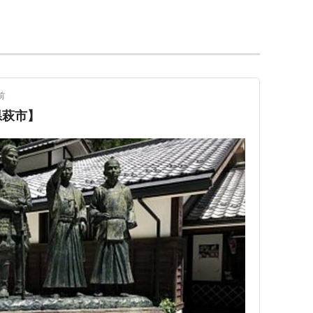
熱中しており、実は柳生新影流免許皆伝の腕前であ
様、人を斬ったという話はない。
び、大学部時代には居寮生となったりもしている。
品や歴史読み物を見る限り、意見がまっぷたつに分
の座を争っており、藩主、あるいは世子に御前講義
前
説。そして、頭は良いのに学業成績はいまひとつ、
県萩市】
戸へ行き、危機意識を持ったようである。
、吉田松陰の松下村塾に入門。しかし松陰を危険視して
られ、夜間、密かに塾へ通ったという。
込むも、あまり学問を好まず、独善的な解釈をする悪
坂を持ち上げて、高杉の競争心を煽ったと言われ
問にも真剣に取り組むようになったようだ。
、松下村塾の【四天王】
*2
とも、久坂と【双璧】と