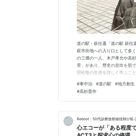
道の駅・萩往還「道の駅 萩往
萩市街地への入り口として多
の三傑の一人、木戸孝允や高
里」があり、歴史の息吹を肌
田松陰の生涯を詳しく学ぶこ
す。 基本情報所在地:〒758-00
#
車中泊
#
道の駅
#
地方創生
9889【Official site
#
高杉晋作
道の駅 ランキング…
Reboot：50代診療放射線技師が
心エコーが「ある程度
ACT3と探求心の停滞