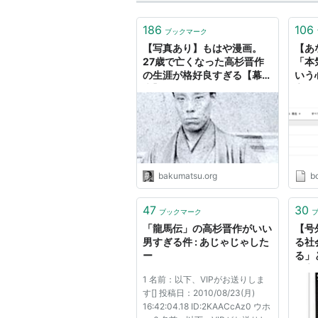
しかし翌年、突如として藩に10年
この行動は、周囲にますますエキセ
186
106
ブックマーク
【写真あり】もはや漫画。
【あ
奇兵隊
27歳で亡くなった高杉晋作
「本
の生涯が格好良すぎる【幕
いう
高杉が隠棲して半年も経たぬ内に、
末】
高杉
た攘夷督促を実行したため、高杉の
彼は武士だけで構成される正規軍に
る気を重視したゲリラ部隊、奇兵隊
しかしながら、正規軍は身分の低い
bakumatsu.org
bo
力も持たない正規軍に従う気はまっ
突。奇兵隊の生みの親である高杉は
47
30
ブックマーク
う事件に発展（教法寺事件）。事件
「龍馬伝」の高杉晋作がいい
【号
高杉が去った後の奇兵隊の中心とな
男すぎる件 : あじゃじゃした
る社
ー
る」
だが高杉は、孤立無援の中、クーデ
は高
1 名前：以下、VIPがお送りしま
す[] 投稿日：2010/08/23(月)
*1
:
数え17歳。同じ頃、吉田松陰は
16:42:04.18 ID:2KAACcAz0 ウホ