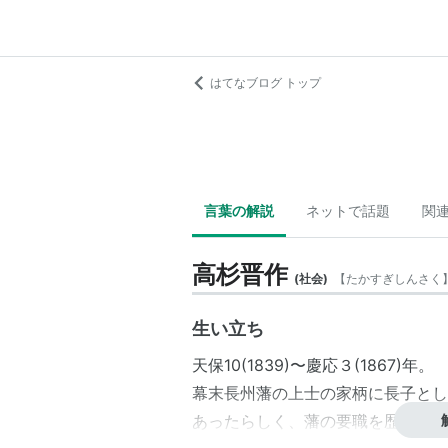
はてなブログ トップ
言葉の解説
ネットで話題
関
高杉晋作
(
社会
)
【
たかすぎしんさく
生い立ち
天保10(1839)〜慶応３(1867)年。
幕末長州藩の上士の家柄に長子とし
あったらしく、藩の要職を歴任して