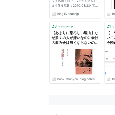
ッ 6 名前：以下、VIPがお送りし
*2
:
他に久坂玄瑞、吉田稔麿、入江
ます[] 投稿日：2010/08/23(月)
*3
:
山田市之丞(顕義)なども同様で
16:43:34.15 ID:NZF+/xlKO びっ
blog.livedoor.jp
bo
くりした…俺の写真が流出したの
*4
:
のちの伊藤博文。
かと思った… コメント：竜馬伝人
*5
:
のちの井上馨。もっとも、彼は
気みたいだね。高杉晋作は男前す
23
21
ブックマーク
ブ
ぎるだろ・・・。 以下、VIPがお
*6
:
のちの山県有朋
【あまりに恐ろしい理由】な
【コ
送...
ぜ多くの人が嫌いなのに会社
いこ
の飲み会は無くならないの
今読
か？ - 私は高杉晋作
book-shohyou-blog.hatenablog.com
bo