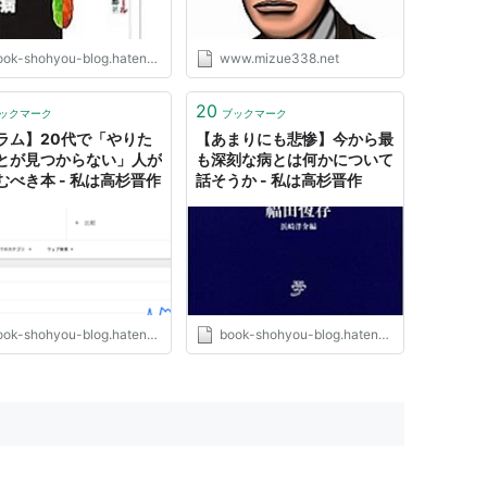
九一
あった。
ok-shohyou-blog.hatenablog.com
www.mizue338.net
松下村塾生ではない。
20
ックマーク
ブックマーク
ラム】20代で「やりた
【あまりにも悲惨】今から最
とが見つからない」人が
も深刻な病とは何かについて
むべき本 - 私は高杉晋作
話そうか - 私は高杉晋作
ok-shohyou-blog.hatenablog.com
book-shohyou-blog.hatenablog.com