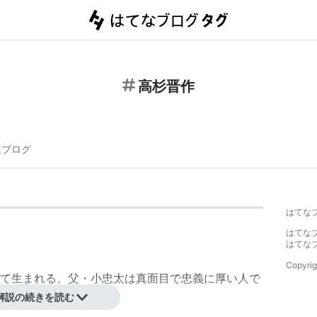
高杉晋作
連ブログ
】
はてな
はてな
はてな
Copyrig
て生まれる。父・小忠太は真面目で忠義に厚い人で
いる。
解説の続きを読む