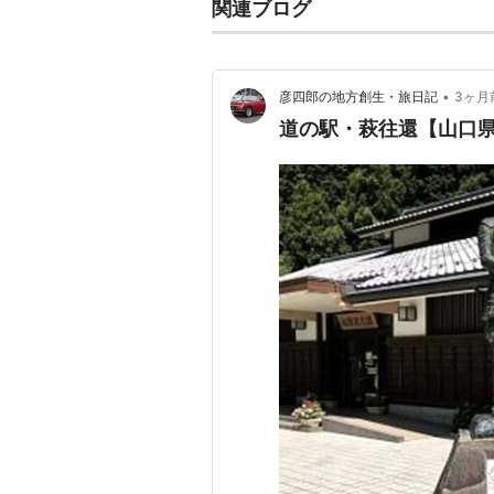
関連ブログ
•
彦四郎の地方創生・旅日記
3ヶ月
道の駅・萩往還【山口