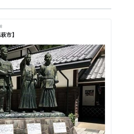
前
県萩市】