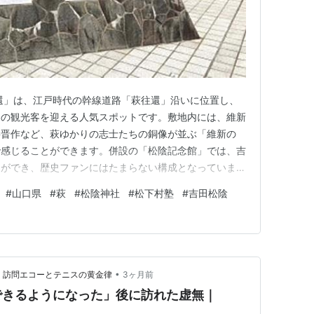
還」は、江戸時代の幹線道路「萩往還」沿いに位置し、
くの観光客を迎える人気スポットです。敷地内には、維新
杉晋作など、萩ゆかりの志士たちの銅像が並ぶ「維新の
で感じることができます。併設の「松陰記念館」では、吉
とができ、歴史ファンにはたまらない構成となっていま
61 山口県萩市椿字鹿背ヶ坂1258電話:0838-22-
#
山口県
#
萩
#
松陰神社
#
松下村塾
#
吉田松陰
】 ランキング参加中【公式】2025年開設ブログ ランキング参加中
•
拓く訪問エコーとテニスの黄金律
3ヶ月前
できるようになった」後に訪れた虚無｜