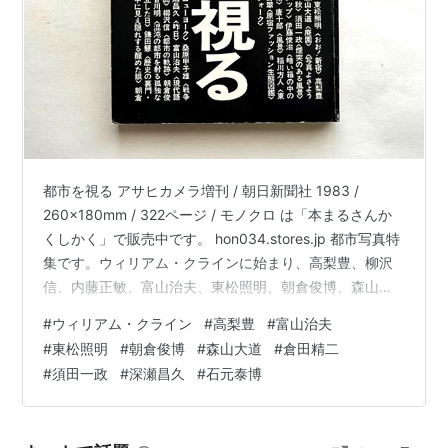
都市を視る アサヒカメラ増刊 / 朝日新聞社 1983 /
260x180mm / 322ページ / モノクロ は「本まるさんか
くしかく」で販売中です。 hon034.stores.jp 都市写真特
集です。ウィリアム・クラインに始まり、高梨豊、柳沢
信、内藤正敏、富山治夫、東松照明、朝倉俊博、森山大
道、倉田精二、須田一政、深瀬昌久、石元泰博、桑原甲
#
ウィリアム・クライン
#
高梨豊
#
富山治夫
子雄など。豪華で濃いー、1冊。
#
東松照明
#
朝倉俊博
#
森山大道
#
倉田精二
#
須田一政
#
深瀬昌久
#
石元泰博