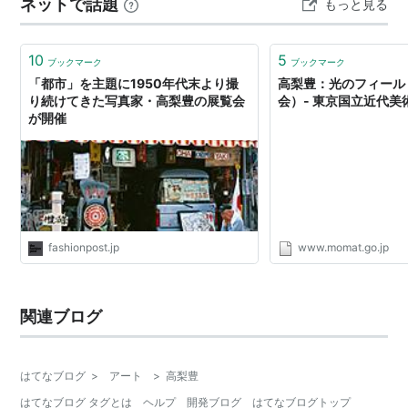
ネットで話題
もっと見る
10
5
ブックマーク
ブックマーク
「都市」を主題に1950年代末より撮
高梨豊：光のフィール
り続けてきた写真家・高梨豊の展覧会
会）- 東京国立近代美
が開催
fashionpost.jp
www.momat.go.jp
関連ブログ
はてなブログ
>
アート
>
高梨豊
はてなブログ タグとは
ヘルプ
開発ブログ
はてなブログトップ