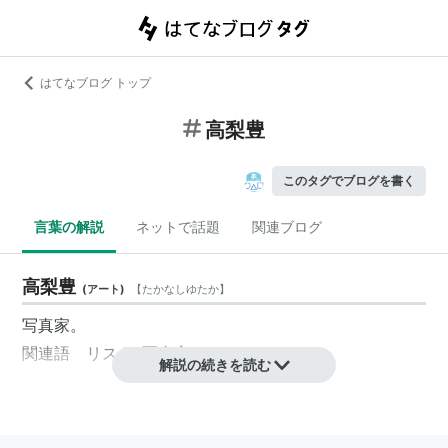
はてなブログ トップ
高梨豊
このタグでブログを書く
言葉の解説
ネットで話題
関連ブログ
高梨豊
(
アート
)
【
たかなしゆたか
】
写真家。
関連語
リスト::写真家
解説の続きを読む