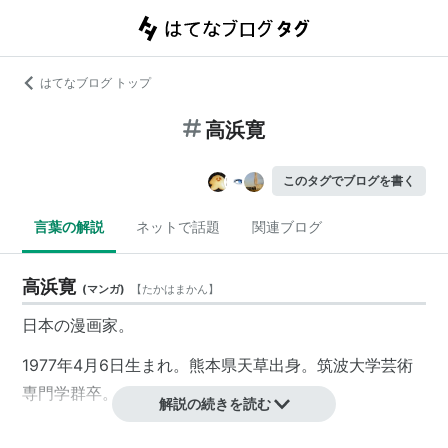
はてなブログ トップ
高浜寛
このタグでブログを書く
言葉の解説
ネットで話題
関連ブログ
高浜寛
(
マンガ
)
【
たかはまかん
】
日本の漫画家。
1977年4月6日生まれ。熊本県天草出身。筑波大学芸術
専門学群卒。
解説の続きを読む
2000年12月に『ガロ大賞』佳作を受賞。以降、作品の