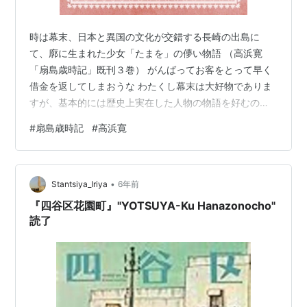
関連キーワード
フレデリック・ボワレ
時は幕末、日本と異国の文化が交錯する長崎の出島に
て、廓に生まれた少女「たまを」の儚い物語 （高浜寛
リスト::漫画家
「扇島歳時記」既刊３巻） がんばってお客をとって早く
借金を返してしまおうな わたくし幕末は大好物でありま
すが、基本的には歴史上実在した人物の物語を好むので
あって、こういうカワイソーな女の子の話はチョッ
#
扇島歳時記
#
高浜寛
ト・・・ と、躊躇しつつも、なんとなく購入してしまっ
たので仕方ない読みまして、いやもうね、ホントにしん
みりと致しました。 まずざっくりとあらすじをば書いて
•
おきますと、１８６６年（慶応２年）の出島から物語は
Stantsiya_Iriya
6年前
始まるんです。 出島は長崎に築造された人工の島で独特
『四谷区花園町』"YOTSUYA-Ku Hanazonocho"
な扇形をしています。 １６３６年徳川幕府の命に…
読了