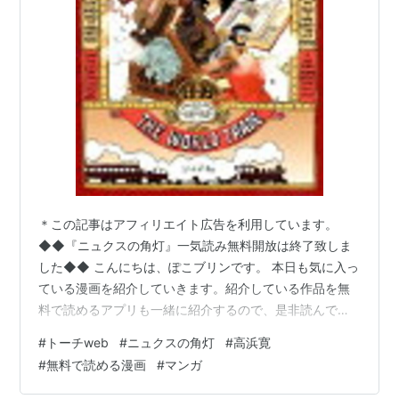
SAD GiRL（未邦訳）
＊この記事はアフィリエイト広告を利用しています。
◆◆『ニュクスの角灯』一気読み無料開放は終了致しま
した◆◆ こんにちは、ぽこブリンです。 本日も気に入っ
トゥー・エスプレッソ
ている漫画を紹介していきます。紹介している作品を無
料で読めるアプリも一緒に紹介するので、是非読んでみ
てください！ 激動の時代を駆け抜けた一人の少女と一人
#
トーチweb
#
ニュクスの角灯
#
高浜寛
の青年の人生を描いた漫画 『ニュクスの角灯』です。
#
無料で読める漫画
#
マンガ
著：高浜 寛先生 全50話で完結済みです！ ＊ちなみに角
灯はランタンと読みます。 ニュクスの角灯 (1) (トーチコ