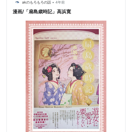
•
akのもろもろの話
4年前
イエローバックス―高浜寛短編集
漫画/「扇島歳時記」高浜寛
まり子パラード（フレデリック・ボワレとの共著）