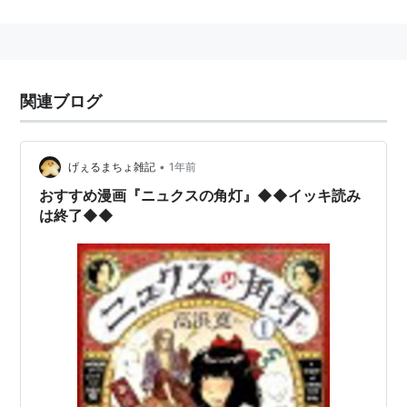
多くがフランス語訳されるなど、国内のみならず海外の
バンド・デシネ作家らからも高い評価を得ている。
作品
関連ブログ
蝶のみちゆき
•
げぇるまちょ雑記
1年前
おすすめ漫画『ニュクスの角灯』◆◆イッキ読み
は終了◆◆
四谷区花園町