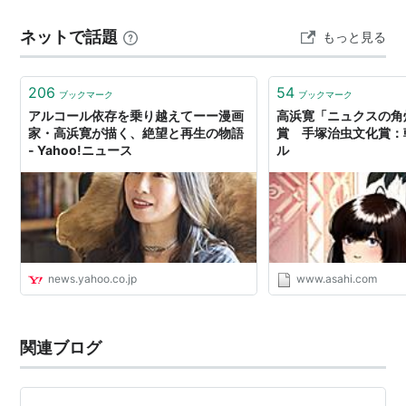
ミックス) 作者:高浜寛 リイド社 Amazon ニュクスの角灯
ネットで話題
もっと見る
（1） （SPコミックス） [ 高浜寛 ]価格: 1096 円…
凪渡り―及びその他の短篇
206
54
ブックマーク
ブックマーク
アルコール依存を乗り越えてーー漫画
高浜寛「ニュクスの角
家・高浜寛が描く、絶望と再生の物語
賞 手塚治虫文化賞：
- Yahoo!ニュース
ル
泡日
news.yahoo.co.jp
www.asahi.com
関連ブログ