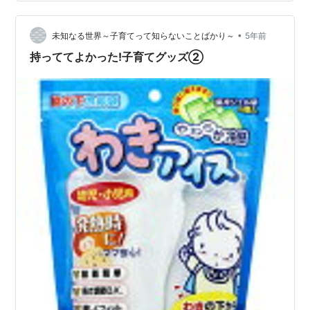
に、落田さんの誕生秘話はこちらから読めます。
note.com この記事を書いてる人 これは自分の体験談で
す。 こんな時期に、高熱が出たら 大変残念ですが イン
•
未知なる世界～子育てって知らないことばかり～
5年前
フルエンザ以前に …
持っててよかった!子育てグッズ②