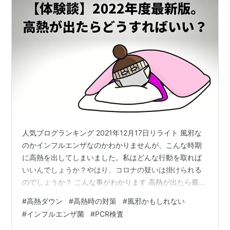
人気ブログランキング 2021年12月17日リライト 風邪な
のかインフルエンザなのかわかりませんが、こんな時期
に高熱を出してしまいました。私はどんな行動を取れば
いいんでしょうか？やはり、コロナの疑いは掛けられる
のでしょうか？ こんな事がわかります 高熱が出たら最初
にする事 診察を受ける前に用意する事 診察一日目の流れ
#
高熱ダウン
#
高熱時の対策
#
風邪かもしれない
こんな人に向けて書いてます。 この項目に一つでも当て
#
インフルエンザ菌
#
PCR検査
はまるところがあれば、記事を読む価値ありです。 更