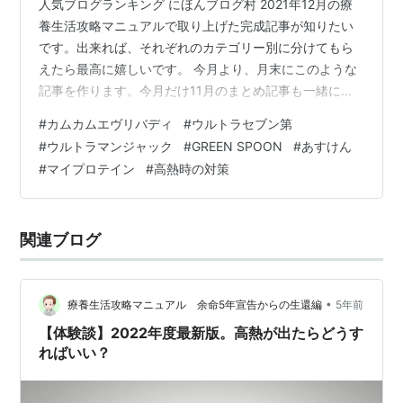
人気ブログランキング にほんブログ村 2021年12月の療
養生活攻略マニュアルで取り上げた完成記事が知りたい
です。出来れば、それぞれのカテゴリー別に分けてもら
えたら最高に嬉しいです。 今月より、月末にこのような
記事を作ります。今月だけ11月のまとめ記事も一緒にな
ってますが、2022年からは毎月こういう場を設けます。
#
カムカムエヴリバディ
#
ウルトラセブン第
この記事でわかる事 11~12月のその他のまとめ記事 11～
#
ウルトラマンジャック
#
GREEN SPOON
#
あすけん
12月のドラマ・特撮のまとめ記事 11～12月のダイエッ
#
マイプロテイン
#
高熱時の対策
ト・フィットネス系のまとめ記事 この記事を書いてる人
療養生活攻略マニュアルのスタイル 11月より、このブロ
グでは 更に詳しい情報を発信したくて 週末～月曜日はド
関連ブログ
ラマ…
•
療養生活攻略マニュアル 余命5年宣告からの生還編
5年前
【体験談】2022年度最新版。高熱が出たらどうす
ればいい？