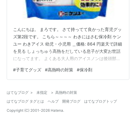
こんにちは。 まろです。 さて持ってて良かった育児グッ
ズ第2段です。 こちら～～～～ わきにはさむ保冷剤 ケン
ユー わきアイス 幼児・小児用 ＿価格: 864 円楽天で詳細
を見る しょっちゅう高熱をだしている息子が大変お世話
になってます。 よくある大人用のアイスノンは後頭部に
あてるものですが、 それだと冷たいし、範囲が大きいの
#
子育てグッズ
#
高熱時の対策
#
保冷剤
で寝苦しいようです。 しかも寝相がすごいから、全然つ
かえず。 それで体につけるタイプのものにしたら、朝ま
でばっちりでした！ この商品、冷たさはややマイルド
はてなブログ
>
未指定
>
高熱時の対策
で、一般的なアイスノンに比べるとぬるいです。 でも脇
はてなブログ タグとは
ヘルプ
開発ブログ
はてなブログトップ
用ですし、長時間使うものなら安心ですね。 夏場とか気
温の高い時の外…
Copyright (C) 2001-
2026
Hatena.