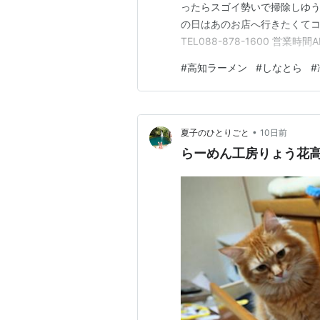
ったらスゴイ勢いで掃除しゆうも
の日はあのお店へ行きたくてコチ
TEL088-878-1600 営業時間A
図はコチラ 駐車場 店舗周辺
#
高知ラーメン
#
しなとら
#
佐道路で惚れたやつが(*ΦωΦ
•
夏子のひとりごと
10日前
らーめん工房りょう花