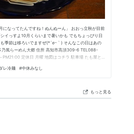
月になってたんですね！ぬんぬーん」 おおっ立秋が目前
シイっすよ10月くらいまで暑いかも でもちょっぴり日
季節は移ろいでますぜ(*´σｰ｀) そんなこの日はあの
風らーめん大郷 住所 高知市高須309-6 TEL088-
:00～PM21:00 定休日 月曜 地図はコチラ 駐車場 たも屋と
須ですこの日は歯科受診があって1時間は飲食を控えるよ
ダレ冷麺
#
中休みなし
ってたんでめちゃハラヘリでしたの岡﨑さんと奥さまが
もっと見る