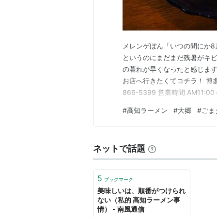
メレンゲぼん「いつの間にか8
というのにまだまだ残暑がキビ
の暮れが早くなったと感じますも
お店へ行きたくてコチラ！ 博多乃
866-5399 営業時間 AM11
併せて60台 はいっココも高
#
高知ラーメン
#
大郷
#
ごま
う告げられ 先にお買い物に回
こん…
ネットで話題
5
ブックマーク
美味しいは、順番がつけられ
ない（私的 高知ラーメン事
情） - 南風通信