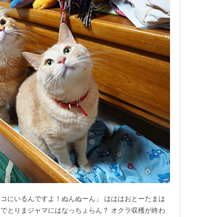
コにいるんですよ！ぬんぬーん」 はははおとーたまは
でとりまジャマにはなっちょらん？ オクラ収穫が終わ