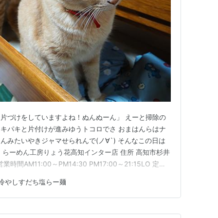
片づけをしていますよね！ぬんぬーん」 えーと掃除の
キパキと片付けが進みゆうトコロでさ おまはんらはナ
んみたいやきジャマせられんで(ノ∀`) そんなこの日は
 らーめん工房りょう花高知インター店 住所 高知市杉井
 営業時間AM11:00～PM14:30 PM17:00～21:15LO 定休
はコチラ 駐車場 店舗前11台 はいっ杉井流の麺激戦区です
冷やしすだち塩らー麺
INEがきてましたが お休みの日でないと…