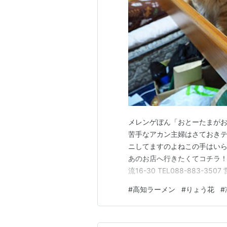
メレンゲぼん「おとーたまがお
苦手なアカン主婦はさておきテ
ニしてますのよねこの手はいら
あのお店へ行きたくてコチラ！
流16-30 TEL088-883-3507
日 火曜と第1・第3水曜 地図
#
高知ラーメン
#
りょう花
#
だいぶ前に冷やしが始まったとL