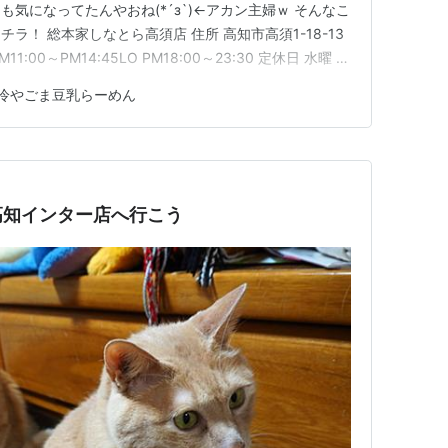
気になってたんやおね(*´з`)←アカン主婦ｗ そんなこ
ラ！ 総本家しなとら高須店 住所 高知市高須1-18-13
M11:00～PM14:45LO PM18:00～23:30 定休日 水曜 地
 はいっ高須です冷麺があるのは存じておりましたが去年土
冷やごま豆乳らーめん
) あっコレですコレコレ今年もこの1…
高知インター店へ行こう