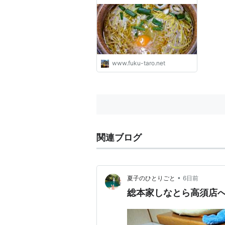
www.fuku-taro.net
関連ブログ
•
夏子のひとりごと
6日前
総本家しなとら高須店