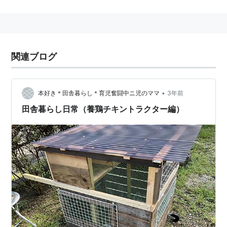
エンゼルバンク
〜転職代理人(2010年1-3月、テレビ
朝日)
関連ブログ
•
本好き＊田舎暮らし＊育児奮闘中ニ児のママ
3年前
田舎暮らし日常（養鶏チキントラクター編）