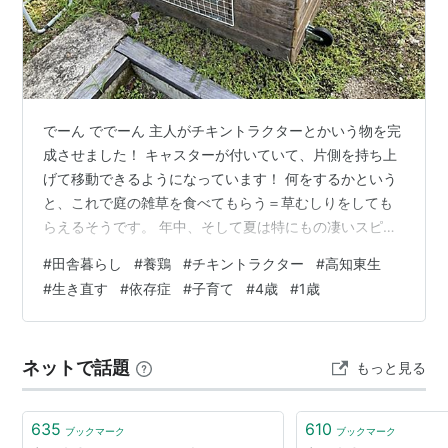
でーん ででーん 主人がチキントラクターとかいう物を完
成させました！ キャスターが付いていて、片側を持ち上
げて移動できるようになっています！ 何をするかという
と、これで庭の雑草を食べてもらう＝草むしりをしても
らえるそうです。 年中、そして夏は特にもの凄いスピー
ドで雑草が生い茂るので、還暦をこえた義理母はよくイ
#
田舎暮らし
#
養鶏
#
チキントラクター
#
高知東生
ッテQで見る出川ガールのようなピンクのジャージ着て早
#
生き直す
#
依存症
#
子育て
#
4歳
#
1歳
朝から草むしりをしています。 それを鶏たちが代行して
くれる為のトラクターだなんて、親孝行な息子ですな！
笑 そういうと、主人は恥ずかしいのか何なのか過剰に笑
ネットで話題
もっと見る
っていました… 実力も◎で、チキントラクター置いてた
場所は茶色くなっている（土が見え…
635
610
ブックマーク
ブックマーク