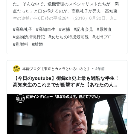
た。 そんな中で、危機管理のスペシャリストたちが「満
点だった」と口を揃えるのが、高島礼子が元夫・高知東
生の逮捕から6日後の平成28年（2016）6月30日、京都
タワーホテル内の貸会議室で行った記者会見だった。 高
#
高島礼子
#
高知東生
#
逮捕
#
記者会見
#
尿検査
知が交際相手の女とともに、横浜市内のホテルで薬物所
#
薬物所持現行犯
#
女たちの特捜最前線
#
太田プロ
持の現行犯で逮捕されたのは、6月24日午前9時半。 その
#
慰謝料
#
離婚
日、高島は7月21日から始まる連続ドラマ「女たちの特捜
最前線」（テレビ朝日系）の収録で京都入りし、撮影に
臨んでいた。 関係者の証言によれば、彼女のもとに一報
が入ったのは、午後になってか…
•
本能ブログ【東京とカメラといろいろと】
4年前
【今日のyoutube】街録ch史上最も過酷な半生！
高知東生のこれまでが衝撃すぎた【あなたの人生
教えて下さい】