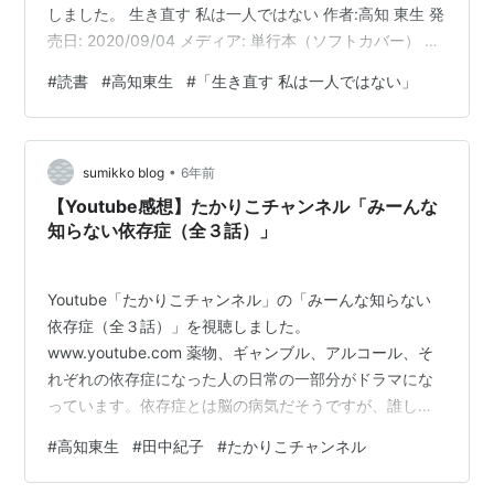
しました。 生き直す 私は一人ではない 作者:高知 東生 発
売日: 2020/09/04 メディア: 単行本（ソフトカバー） 薬
物依存症について、自分がいかに無知で偏見があったか
#
読書
#
高知東生
#
「生き直す 私は一人ではない」
気づいた本書を拝読するまでは、普通に生活していれば
薬物に触れる機会もないし、薬物に手を出す人は自分と
は違う世界にいる特別な人だというイメージがありまし
•
た。自分が犯罪を犯していないこともあって、とても失
sumikko blog
6年前
礼な言い方になってしまいますが「私は、この人たちと
【Youtube感想】たかりこチャンネル「みーんな
一緒じゃない」みたいに…
知らない依存症（全３話）」
Youtube「たかりこチャンネル」の「みーんな知らない
依存症（全３話）」を視聴しました。
www.youtube.com 薬物、ギャンブル、アルコール、そ
れぞれの依存症になった人の日常の一部分がドラマにな
っています。依存症とは脳の病気だそうですが、誰しも
なる可能性のある身近な病気であるにも関わらず、本人
#
高知東生
#
田中紀子
#
たかりこチャンネル
に病気だという自覚が無かったり自分には関係のないこ
とだと考えてしまうところが怖いと思いました。また私