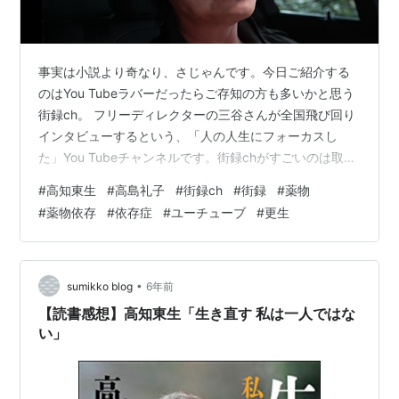
事実は小説より奇なり、さじゃんです。今日ご紹介する
のはYou Tubeラバーだったらご存知の方も多いかと思う
街録ch。 フリーディレクターの三谷さんが全国飛び回り
インタビューするという、「人の人生にフォーカスし
た」You Tubeチャンネルです。街録chがすごいのは取材
対象となる相手が有名人のみならず自薦・他薦で登場す
#
高知東生
#
高島礼子
#
街録ch
#
街録
#
薬物
る素人参加者も多く居ることだと思います。 東野幸治、
#
薬物依存
#
依存症
#
ユーチューブ
#
更生
武井壮などの大物テレビ芸能人から素人の40代女性まで
様々です。街録chを見ていると、月並みなのですが「本
当に自分が想像し得ない、全く別の世界線で生きている
方がこんなに居るのか」と驚くばかりです。そんな街録
•
sumikko blog
6年前
chファンの自分が間違い…
【読書感想】高知東生「生き直す 私は一人ではな
い」