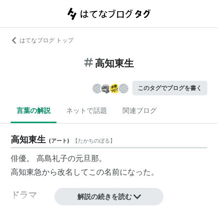
はてなブログ トップ
高知東生
このタグでブログを書く
言葉の解説
ネットで話題
関連ブログ
高知東生
(
アート
)
【
たかちのぼる
】
俳優。
高島礼子
の元旦那。
高知東急から改名してこの名前になった。
ドラマ
解説の続きを読む
警視庁継続捜査班
(テレビ朝日、2010年7月-)