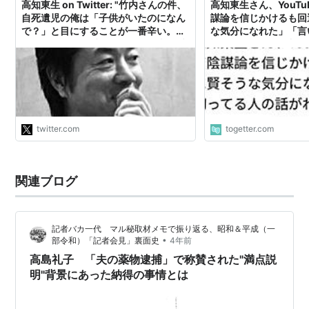
高知東生 on Twitter: "竹内さんの件、
高知東生さん、YouT
自死遺児の俺は「子供がいたのになん
謀論を信じかけるも回
で？」と目にすることが一番辛い。そ
な気分になれた」「言
れは俺自身が一番知りたかった事。愛
話がわかりやすく入っ
されなかった子供とずっと信じてい
た。心を閉ざしている時は、周囲の人
が良かれと思って何を言ってくれても
届かなかった。…
https://t.co/8hv4co6Cgr"
twitter.com
togetter.com
関連ブログ
記者バカ一代 マル秘取材メモで振り返る、昭和＆平成（一
•
部令和）「記者会見」裏面史
4年前
高島礼子 「夫の薬物逮捕」で称賛された"満点説
明"背景にあった納得の事情とは