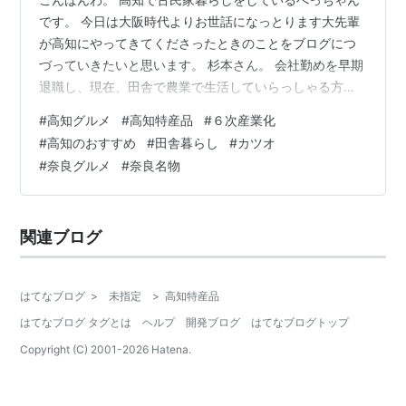
です。 今日は大阪時代よりお世話になっとります大先輩
が高知にやってきてくださったときのことをブログにつ
づっていきたいと思います。 杉本さん。 会社勤めを早期
退職し、現在、田舎で農業で生活していらっしゃる方。
杉本さんとの出会いは僕が大阪で農地を借りて、野菜栽
#
高知グルメ
#
高知特産品
#
６次産業化
培をしていた頃に共通の知人を通して出会ったのがきっ
#
高知のおすすめ
#
田舎暮らし
#
カツオ
かけ。 僕が目指すべき道の大先輩にあたるお方です。 こ
#
奈良グルメ
#
奈良名物
れだけでちょっと話を聞いてみたくなりません？？ そこ
から僕のお店にもたびたび、足を運んでくれるようにな
りまして仲良くさせていただき、杉本さんのお宅にもお
関連ブログ
邪魔したこともありました。 はっき…
はてなブログ
>
未指定
>
高知特産品
はてなブログ タグとは
ヘルプ
開発ブログ
はてなブログトップ
Copyright (C) 2001-
2026
Hatena.