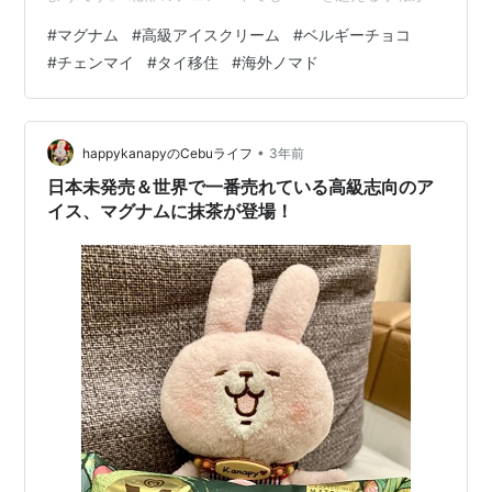
日出ていますが、南部では45℃なんて予報が出ていると
#
マグナム
#
高級アイスクリーム
#
ベルギーチョコ
ころもあるようですΣ(･ω･ﾉ)ﾉ！ さて、そんな毎日ですの
#
チェンマイ
#
タイ移住
#
海外ノマド
で、私はやはり冷たい物が食べたいです。 少し前に日本
未発売の高級志向のアイスクリームとして世界では知ら
れているマグナムの抹茶味の記事を挙げました。
www.happykanapy.com マグナムはいくつか種類があっ
•
happykanapyのCebuライフ
3年前
て、期…
日本未発売＆世界で一番売れている高級志向のア
イス、マグナムに抹茶が登場！