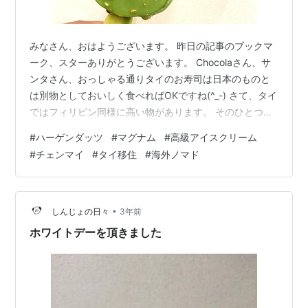
みなさん、おはようございます。 昨日の記事のブックマ
ーク、スターありがとうございます。 Chocolaさん、サ
ンタさん、おっしゃる通りタイのお寿司は日本のものと
は別物としておいしく食べればOKですね(^_-) さて、タイ
ではフィリピン同様に高い物があります。 そのひとつが
牛乳、チーズ、そしてアイスクリームなど乳製品です。
#
ハーゲンダッツ
#
マグナム
#
高級アイスクリーム
タイは年中夏なので冷たいアイスクリームは常に需要が
#
チェンマイ
#
タイ移住
#
海外ノマド
ありますが安くないですね💦 アイスクリーム専門店があ
りますが、100バーツ（約400円）前後からします。 私
はほとんどの場合行きつけのスーパーで買っているんで
すが、やはりそんなに安くはありません。 そんな中、私
•
しんじょの日々
3年前
は見つけたんです…
ホワイトデーを頂きました