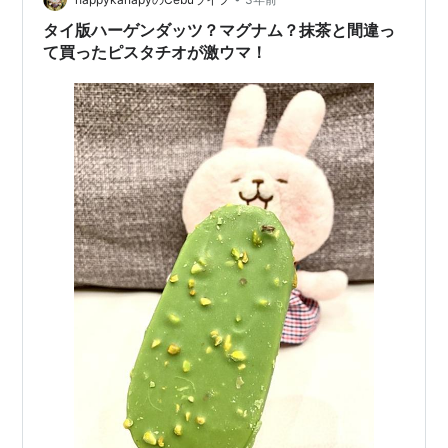
ント入…
タイ版ハーゲンダッツ？マグナム？抹茶と間違っ
て買ったピスタチオが激ウマ！