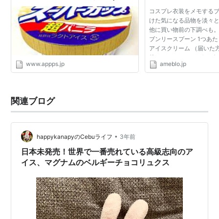
なるレシピがウマすぎて泣ける | カミ
コスプレ衣装をメモする
アプ
けた気になる品物を淡々
他に買い物前の下調べも。
ブンリースプーン 1つあた
アイスクリーム （届いた
載せました） ハーゲンダ
www.appps.jp
ameblo.jp
ごく美味しそうな限定商
サイトを見てみ...
関連ブログ
•
happykanapyのCebuライフ
3年前
日本未発売！世界で一番売れている高級志向のア
イス、マグナムのベルギーチョコリュクス