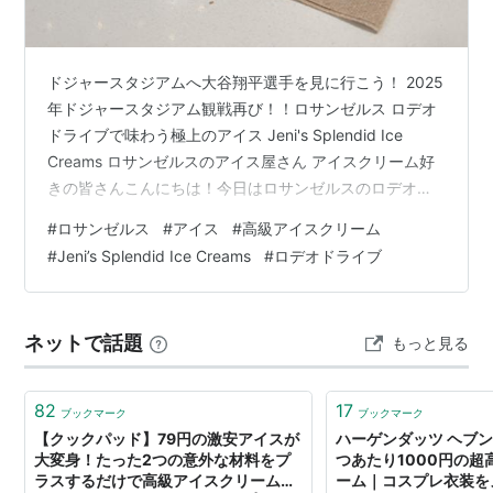
ドジャースタジアムへ大谷翔平選手を見に行こう！ 2025
年ドジャースタジアム観戦再び！！ロサンゼルス ロデオ
ドライブで味わう極上のアイス Jeni's Splendid Ice
Creams ロサンゼルスのアイス屋さん アイスクリーム好
きの皆さんこんにちは！今日はロサンゼルスのロデオド
ライブでいただいた美味しいアイスクリーム屋さんを紹
#
ロサンゼルス
#
アイス
#
高級アイスクリーム
介します。お店の名前は「Jeni’s Splendid Ice
#
Jeni’s Splendid Ice Creams
#
ロデオドライブ
Creams（ジェニーズ・スプレンディッド・アイスクリー
ムズ）」です。 Jeni’s Splendid Ice Creamsは、オハイ
オ州発祥の高級アイスクリームブランドです。2016年に
ネットで話題
もっと見る
ロサンゼルス…
82
17
ブックマーク
ブックマーク
【クックパッド】79円の激安アイスが
ハーゲンダッツ ヘブン
大変身！たった2つの意外な材料をプ
つあたり1000円の超
ラスするだけで高級アイスクリームに
ーム｜コスプレ衣装を