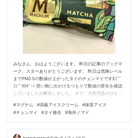
みなさん、おはようございます。 昨日の記事のブックマ
ーク、スターありがとうございます。 昨日は危険レベル
までPM2.5の数値が上がったタイのチェンマイですΣ(￣
ロ￣lll)ｶﾞｰﾝ 買い物に出かけるつもりで数値の変化を確認
していましたが断念しました。 さて、大気汚染がひどい
＝天気が良い＝暑いんですが、やはり冷たい物で体をク
#
マグナム
#
高級アイスクリーム
#
抹茶アイス
ールダウンしたくなります。 先週セブンイレブンに電気
#
チェンマイ
#
タイ移住
#
海外ノマド
料金の支払いに行った時に日本未発売＆世界で一番売れ
ている高級志向のアイス、マグナムに抹茶が出ているの
を見つけて買って来ました。 www.happykanapy.com
余談ですが、私がまだセブにいた頃に、マグナムのパイ
•
happykanapyのCebuライフ
3年前