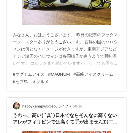
みなさん、おはようございます。 昨日の記事のブックマ
ーク、スターありがとうございます。 西洋の国のハロウ
ィンは何となくイメージが付きますが、東南アジアなど
アジア諸国のハロウィンは各国様子が違うようで興味深
いです。 コロナがまだ続いていますが、少しでも明るく
楽しく過ごしたいですね。 ここ数日仕事が少し忙しくな
#
マグナムアイス
#
MAGNUM
#
高級アイスクリーム
っていて、みなさんのブログにお邪魔できずにおります
#
セブ島 ＃グルメ
が、いつも私のブログに立ち寄って下さっているみなさ
んありがとうございます。 さて、今日のネタは世界では
すごく有名だけど、日本ではまだ売っていない？マグナ
ムのアイスバーの話です。 マグナムはすごくおいしいと
•
happykanapyのCebuライフ
5年前
いう話をずっと前から聞いていたのですが…
うわっ、高い( ﾟДﾟ)日本でならそんなに高くない
アレがフィリピンでは高くて手が出ませんΣ(￣ロ
￣lll)ｶﾞｰﾝ