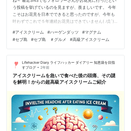
ね～ 最近SNSでもフォロワーさんがお花見に行ったとい
う投稿を挙げているのを見ますが、羨ましいです。 今年
こそはお花見を日本でできると思ったのですが、今年も
叶わずでこれで５年連続お花見はできていません( ﾉД`)ｼｸ
ｼｸ… さて、フィリピンは日本よりは物価が安いことは私
#
アイスクリーム
#
ハーゲンダッツ
#
マグナム
の日々の投稿からも感じて頂いているかと思います。 で
#
セブ島
#
セブ島 ＃グルメ
#
高級アイスクリーム
すが、すべてがそうではなく、日本ではお手頃価格だっ
たりそんなに高くないものがこちらでは信じられないく
らい高く手が出ないというものもあるんです。 そのひと
Lifehacker Diary ライフハッカー ダイアリー 知恵袋を目指
つがアイスクリームです。 厳密に言うとアイスクリーム
•
すブログ
2年前
が全部高いわけではあり…
アイスクリームを急いで食べた後の頭痛、その謎
を解明！からの超高級アイスクリームご紹介