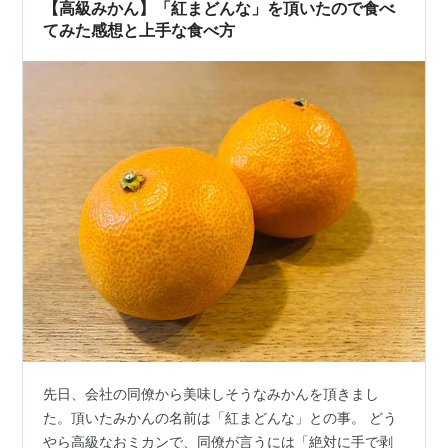
を紹介したい。 ふるさと納税サイトはさと…
【高級みかん】「紅まどんな」を頂いたので食べ
てみた感想と上手な食べ方
先日、会社の同僚から美味しそうなみかんを頂きまし
た。頂いたみかんの名前は「紅まどんな」との事。 どう
やら高級なおミカンで、同僚が言うには「絶対に手で剥