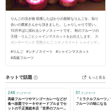
りんごの頂き物 収穫したばかりの新鮮なりんごを、知り
合いの農家さんから頂きました。 しゃりしゃりで甘い。
10月半ばに採れるシナノスィートです。 秋のフルーツの
王様・りんごとシャインマスカットをお伝えします。 ス
ポンサーリンク 完熟りんご シナノスイート シャインマ
スカット まとめ 完熟りんご シナノスイート 真っ赤に色
#
りんご
#
シナノスイート
#
シャインマスカット
づいたシナノスイートは、りんごの品種「つがる」と
#
高級フルーツ
「ふじ」を掛け合わせた甘みの強いりんごです。 がぶっ
と丸かじりしたい🍎 歯が弱い方は皮を剥いて、食べやす
くお切りください。 シナノスイート 甘くておいしい り
ネットで話題
もっと見る
んごは食物繊維のペクチンが豊富なので、半分を毎日た
べると腸活になります。…
248
51
ブックマーク
ブックマーク
高級フルーツやマンゴーカレーなどが
「ミラクルフルーツ」
食べ放題でケーキやオードブルまでセ
フルーツの味になる
ットの千疋屋総本店「世界のフルーツ