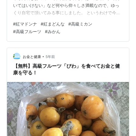
いてはいけない」など何やら仰々しさ満載なので、ゆっ
くり自宅で頂いてみる事にしました。 というわけで今回
は「【高級みかん】紅まどんなを頂いたので食べてみた
#
紅マドンナ
#
紅まどんな
#
高級ミカン
感想と上手な食べ方」をご紹介してみたいと思います。
#
高級フルーツ
#
みかん
「紅まどんな」ってどんなみかん？ 出展：
https://agri.mynavi.jp/2020_08_02_126323/ 高級みかん
の「紅まどんな」は「南香」と「天草」という品種の交
配種で、2005年に品種登録された比較的新しい柑橘類で
•
お金と健康
5年前
す。 「…
【無料】高級フルーツ「びわ」を食べてお金と健
康を守る！