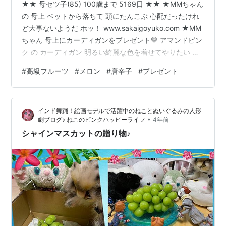
★★ 母セツ子(85) 100歳まで 5169日 ★★ ★MMちゃん
の 母上 ベットから落ちて 頭にたんこぶ 心配だったけれ
ど大事ないようだ ホッ！ www.sakaigoyuko.com ★MM
ちゃん 母上にカーディガンをプレゼント💛 アマンドピン
ク の カーディガン 明るい綺麗な色を着せてやりたい と
いう娘心 そして、色落ちを気にする 主婦感覚!!! 施設にい
#
高級フルーツ
#
メロン
#
唐辛子
#
プレゼント
らっしゃる方へのプレゼントは お名前も書かなくてはな
らない プレゼントといえば 先日義母の誕生日に果物を送
ったワタシ 今回は失敗してしまった・・・ 泣きたくなっ
インド舞踊！絵画モデルで活躍中のねことぬいぐるみの人形
た あぁあ・・・・ 失敗した www.sakaigoyuko.com デ
•
劇ブログ♪ ねこのピンクハッピーライフ
4年前
パ…
シャインマスカットの贈り物♪