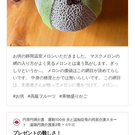
お供の静岡温室メロンいただきました。 マスクメロンの
網の入り方がよく見るメロンとは違う気がします。ぎっ
しりというか…。 メロンの価値はこの網目が決めてらし
いです。 中身の糖度とかでは無いらしいです。 この網目
は、生産者さんが狙ってメロンに傷をつけて、メロンに
かさぶたみたいなのを作らせていると言うから驚きで
#
お供
#
高級フルーツ
#
果物盛りかご
す。 お供してあるときから、お兄ちゃんが狙ってます。
みんなで食べようね。 食べ頃にまた来てね。とおばあち
ゃんに言われまして…。持ち帰りは許されませんでし
円滑円満介護 通勤100分 夫と認知症母の同居介護スター
た。 食べ頃から５日も過ぎてしまいましたが、日曜日に
•
ト 遠隔円満介護第2章
4年前
食べました。 食べ頃を過ぎてしまうと… ちょっとズクズ
プレゼントの難しさ！