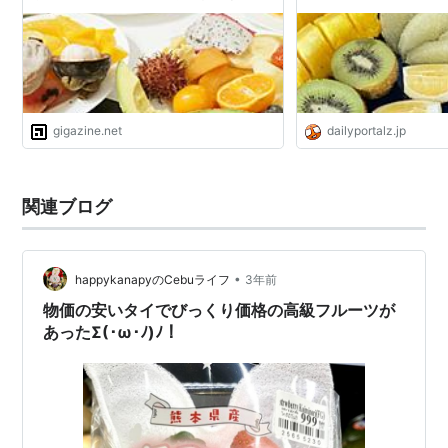
食べ放題」でフルーツ全種類を制覇し
てきました
gigazine.net
dailyportalz.jp
関連ブログ
•
happykanapyのCebuライフ
3年前
物価の安いタイでびっくり価格の高級フルーツが
あったΣ(･ω･ﾉ)ﾉ！