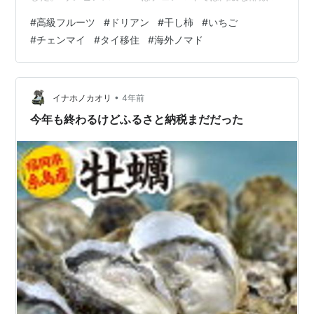
スーパーで外国人利用者が多いです。 輸入品も多く、物
#
高級フルーツ
#
ドリアン
#
干し柿
#
いちご
によっては日本人の物価感覚からしても高いと思うもの
#
チェンマイ
#
タイ移住
#
海外ノマド
が結構あります💦 その代表がフルーツです。 南国タイで
は、一般的に日本では比較的高い値がつくフルーツは安
価で手に入ります。 例えば、すいか、マンゴーなど南国
のフルーツですね。 ですが、それは逆も同じでタイでは
•
イナホノカオリ
4年前
手に入りにくい、獲れないもの…
今年も終わるけどふるさと納税まだだった