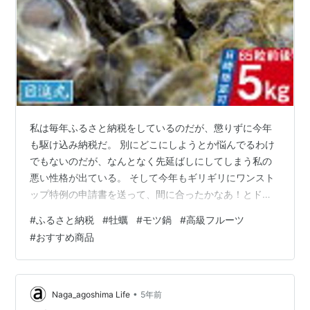
私は毎年ふるさと納税をしているのだが、懲りずに今年
も駆け込み納税だ。 別にどこにしようとか悩んでるわけ
でもないのだが、なんとなく先延ばしにしてしまう私の
悪い性格が出ている。 そして今年もギリギリにワンスト
ップ特例の申請書を送って、間に合ったかなあ！とドキ
ドキしながら5月の住民税のお知らせを待つのだ。いや、
#
ふるさと納税
#
牡蠣
#
モツ鍋
#
高級フルーツ
それはよくない。 今年からはオンライン申請もできると
#
おすすめ商品
聞いたが、それもマイナンバーカードがないのでできな
いのだ。これまた先延ばしにしたツケが回ってきてい
る。 しかし兎にも角にも納税先を決めねばなるまい。 と
いうことで、私がふるさと納税を毎年しているおすすめ
•
Naga_agoshima Life
5年前