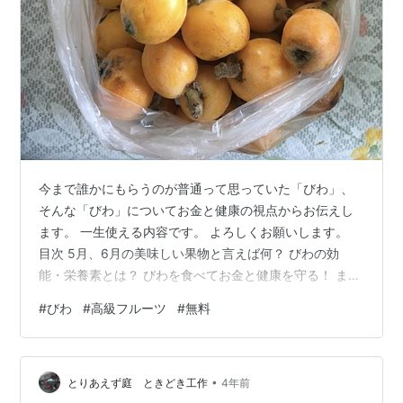
今まで誰かにもらうのが普通って思っていた「びわ」、
そんな「びわ」についてお金と健康の視点からお伝えし
ます。 一生使える内容です。 よろしくお願いします。
目次 5月、6月の美味しい果物と言えば何？ びわの効
能・栄養素とは？ びわを食べてお金と健康を守る！ まと
め 5月、6月の美味しい果物と言えば何？ 5月、６月の美
#
びわ
#
高級フルーツ
#
無料
味しい果物と言えば、何でしょうか？ 僕の住んでいる地
区では一つの果物として、びわがあります。 あなたは、
びわを食べたことがありますか？ 近所の木に、たくさん
•
のびわの実ができています。 鳥に取られないように、ネ
とりあえず庭 ときどき工作
4年前