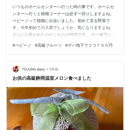
いつものホームセンターへ行った時の事です。ホームセ
ンターへ行くと植物コーナーは必ず一回りしますよね。
ペピーノって植物に出会いました。初めて見る野菜で
す。今年初めての入荷でしょうか。気になりますよね。
さらに心惹かれたのがこちらのPOPです。 デパ地下に行
くことないので、ほんとに売ってるのかすら知りません
#
ペピーノ
#
高級フルーツ
#
デパ地下で１つ７００円
が、気になったのは１粒７００円なんでしょうか。１パ
ックでしょうか。 ほんとかよ～と思いながらも、もちろ
ん買って帰ります。 育て方はトマトと一緒らしいです。
•
違うのは摘果が必要なことくらいでしょうか。 大き目プ
TOJUN’s diary
5年前
ランターで育てていきたいと思います。さて、無事に高
お供の高級静岡温室メロン食べました
級フルーツとやらを食べることができるで…