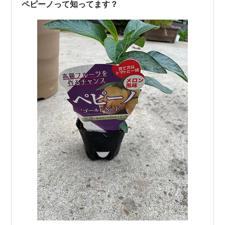
ットや袋で保護してあるのをよく見かけます。 僕は、自
ペピーノって知ってます？
宅でたくさんの果物狩りを…