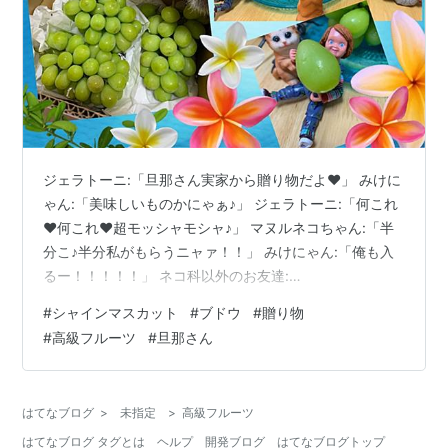
ジェラトーニ:「旦那さん実家から贈り物だよ❤️」 みけに
ゃん:「美味しいものかにゃぁ♪」 ジェラトーニ:「何これ
❤️何これ❤️超モッシャモシャ♪」 マヌルネコちゃん:「半
分こ♪半分私がもらうニャァ！！」 みけにゃん:「俺も入
るー！！！！！」 ネコ科以外のお友達:
「。。。。。。。。。。」 ジェラトーニ:「果物が服着て
#
シャインマスカット
#
ブドウ
#
贈り物
る！僕だって全裸なのに！」 笑 ジェラトーニ:「わぁ❤️
#
高級フルーツ
#
旦那さん
大きなシャインマスカット3つ入ってるよ！！！！！」
マヌルネコちゃん:「美味しそうにゃぁぁぁぁ！」 ラーテ
ルさんいきなりin！！！笑 ジェラトーニ:「ハチミツとか
はてなブログ
>
未指定
>
高級フルーツ
甘いの好きだもんねラーテルさん♪」 マヌルネコちゃん:
はてなブログ タグとは
ヘルプ
開発ブログ
はてなブログトップ
「ラーテルち…