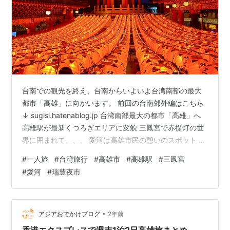
台南での観光を終え、台南からいよいよ台湾南部の最大
都市「高雄」に向かいます。 前回の台南郊外編はこちら
↓ sugisi.hatenablog.jp 台湾南部最大の都市「高雄」へ
高雄駅が最新くつろぎエリアに変貌 三鳳宮で赤提灯の世
界に囲まれて、、、 愛河は高雄市民の憩いのスポット 高
雄の新たな夜市を開拓しよう！！ 夜市で恒例の食べ歩き
#
一人旅
#
台湾旅行
#
高雄市
#
高雄駅
#
三鳳宮
タイム♪ 愛河之心まで散歩しながら年末の高雄の夜を堪能
#
愛河
#
瑞豊夜市
台湾南部最大の都市「高雄」へ 自強号の切符を買おうと
するも立席しかないとのことで、４０分程デッキでのん
びり立ながら移動、通勤電車のぎゅうぎゅうに比べれば
全然楽なものです。４時間以上ものギュウギュウ立ちっ
•
アジアおでかけブログ
2年前
ぱに比…
香港エクスプレスで週末1泊2日高雄旅まとめ