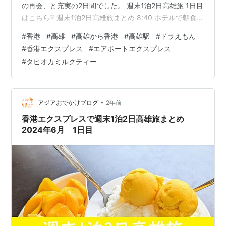
の再会、と充実の2日間でした。 週末1泊2日高雄旅 1日目
はこちら☟ 週末1泊2日高雄旅まとめ 8:40 ホテルで朝食
10:40 全聯福利中心 PX Martで買い物 11:25 ホテルで友
#
香港
#
高雄
#
高雄から香港
#
高雄駅
#
ドラえもん
達と再会 11:40 Pennoni Pasta 派諾尼義大利麵 13:20 樺
#
香港エクスプレス
#
エアポートエクスプレス
達奶茶でタピオカミルクティーテイクアウト 14:05 高雄
#
タピオカミルクティー
国際空港到着 14:33 ゲート到着 14:45 香港エクスプレス
搭乗 15:00 離陸 高雄から香港へ 16:1…
•
アジアおでかけブログ
2年前
香港エクスプレスで週末1泊2日高雄旅まとめ
2024年6月 1日目