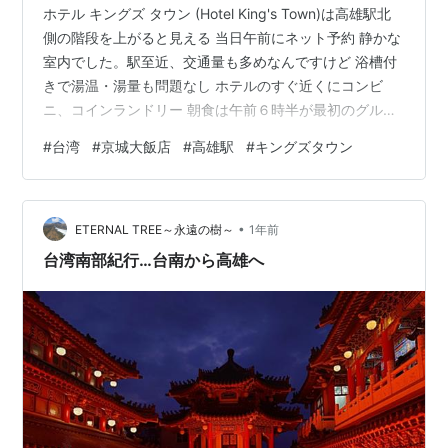
ホテル キングズ タウン (Hotel King's Town)は高雄駅北
側の階段を上がると見える 当日午前にネット予約 静かな
室内でした。駅至近、交通量も多めなんですけど 浴槽付
きで湯温・湯量も問題なし ホテルのすぐ近くにコンビ
ニ、コインランドリー 朝食は午前６時半が最初のグルー
プ 日本語対応もまずまず 【７日夜・台湾高雄：台鉄高雄
#
台湾
#
京城大飯店
#
高雄駅
#
キングズタウン
駅階段を北に上がると見える京城大飯店】
•
ETERNAL TREE～永遠の樹～
1年前
台湾南部紀行…台南から高雄へ