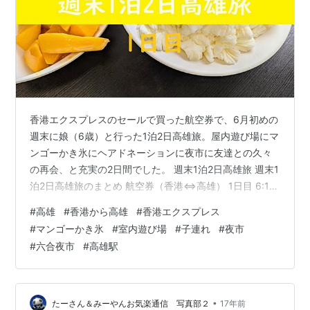
香港エクスプレスのセールで買った航空券で、6月初めの
週末に娘（6歳）と行った1泊2日高雄旅。屋内遊び場にマ
ンゴーかき氷にヘアドネーションに夜市に友達との久々
の再会、と充実の2日間でした。 週末1泊2日高雄旅 週末1
泊2日高雄旅のまとめ 航空券（香港⇔高雄） 1日目 6:15
香港国際空港到着 7:30 香港エクスプレス搭乗＠香港国際
#
高雄
#
香港から高雄
#
香港エクスプレス
空港 9:30 高雄到着 10:10 空港を出発 10:25 SKM Park
#
マンゴーかき氷
#
室内遊び場
#
子連れ
#
夜市
Outlets到着 10:40 フードコートの丸亀製麺でランチ
#
六合夜市
#
高雄駅
11:10 大師兄銷魂麵舖でランチ 11:47 奧斯丁夢想樂園
Austin Land（室内遊び場） 15:20 高雄駅に…
•
たーさん＆みーやんお気楽通信 写真部２
17年前