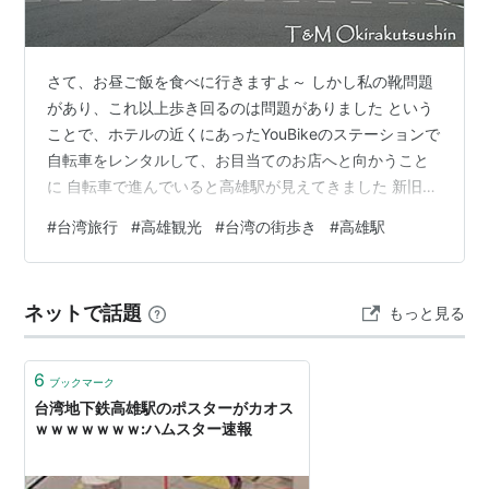
さて、お昼ご飯を食べに行きますよ～ しかし私の靴問題
があり、これ以上歩き回るのは問題がありました という
ことで、ホテルの近くにあったYouBikeのステーションで
自転車をレンタルして、お目当てのお店へと向かうこと
に 自転車で進んでいると高雄駅が見えてきました 新旧の
駅舎が並んで建っていますね～✨ 写真左の写真が旧高雄
#
台湾旅行
#
高雄観光
#
台湾の街歩き
#
高雄駅
駅（高雄願景館）で、右の写真が新駅舎の敷地に建って
いる複合商業施設のビルです 新駅舎はまだ工事中だった
ので近寄れませんでしたが、駅の屋根の一部と思われる
ネットで話題
もっと見る
ものをパチリ☆彡 なんかすごそうだなぁ…… にほんブロ
グ村
6
ブックマーク
台湾地下鉄高雄駅のポスターがカオス
ｗｗｗｗｗｗｗ:ハムスター速報