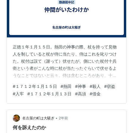
正徳１年１月１５日。熱田の神事の際、杖を持って見物
人を制していると杖が侍に当たり、侍はこれを叱りつけ
た。杖付は誤て（謝って）伏せたが、側にいた杖付十兵
衛という者がこんな時に杖が当たったぐらいで伏せるよ
うなことではないと云々。侍は含むところがあり、十兵
衛をつけて行って茶屋で家を聞いた。そして十兵衛が留
#
１７１２年１月１５日
#
熱田
#
神事
#
殺人
#
窃盗
守の時に家へ行き、十兵衛の妻にあれこれ様子を聞いて
#
入牢
#
１７１２年１月１３日
#
高須
#
借金
帰って行った。十兵衛は田嶋丹波の歩使であった。夜、
急に戸を叩いて丹波から用があるので急いで来るように
と告げた。十兵衛が出かけると、石橋のあたりで頭を切
られ、打ちのめされて死んでしまった。２人で両側から
•
名古屋の町は大騒ぎ
2年前
切りつけたようであった。去年１１月１５日、朝岡甚
何を訴えたのか
五…