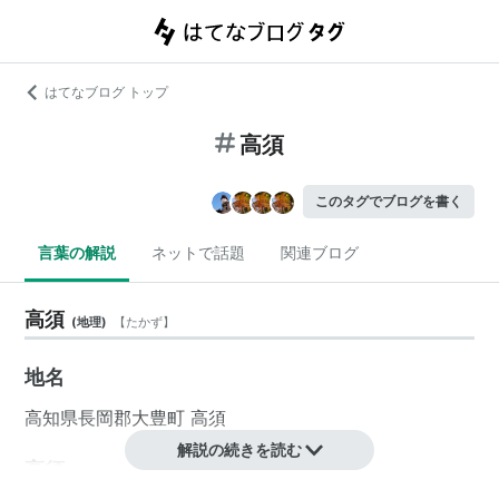
はてなブログ トップ
高須
このタグでブログを書く
言葉の解説
ネットで話題
関連ブログ
高須
(
地理
)
【
たかず
】
地名
高知県
長岡郡
大豊町
高須
解説の続きを読む
高須
(
地理
)
【
たかす
】