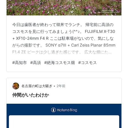
今日は歯医者が終わって韓丼でランチ。 帰宅前に高須の
コスモスを見に行ってみましょう(^^♪。 FUJIFILM X-T30
+ XF10-24mm F4 R ここは駐車場がないので、気にしな
がらの撮影です。 SONY α7III + Carl Zeiss Planar 85mm
F1.4 ZE ピークは少し過ぎた感じです。 広大な畑にたく
さんのコスモス。 凄い景色なのですが、人物でも入れな
#
高知市
#
高須
#
絶海コスモス畑
#
コスモス
いと絵にならないですね。 SONY α7III + SIGMA 19mm
F2.8 EX DN
•
名古屋の町は大騒ぎ
2年前
仲間がいたわけか