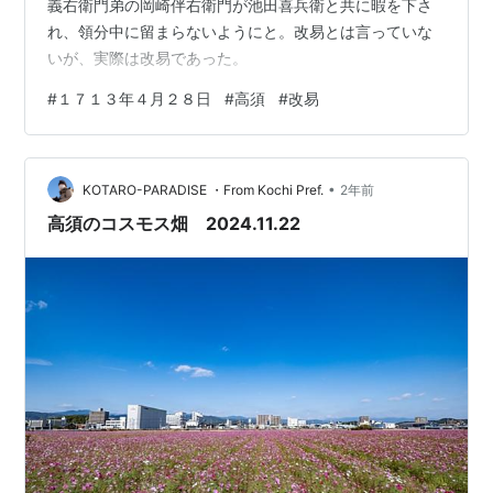
義右衛門弟の岡崎伴右衛門が池田喜兵衛と共に暇を下さ
れ、領分中に留まらないようにと。改易とは言っていな
いが、実際は改易であった。
#
１７１３年４月２８日
#
高須
#
改易
•
KOTARO-PARADISE ・From Kochi Pref.
2年前
高須のコスモス畑 2024.11.22