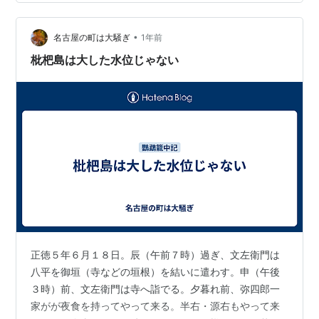
•
名古屋の町は大騒ぎ
1年前
枇杷島は大した水位じゃない
正徳５年６月１８日。辰（午前７時）過ぎ、文左衛門は
八平を御垣（寺などの垣根）を結いに遣わす。申（午後
３時）前、文左衛門は寺へ詣でる。夕暮れ前、弥四郎一
家がが夜食を持ってやって来る。半右・源右もやって来