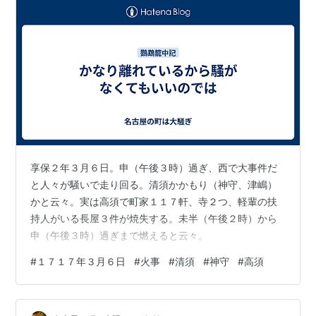
享保２年３月６日。申（午後３時）過ぎ、西で大事件だ
と人々が騒いで走り回る。清須かかもり（神守、津嶋）
かと云々。実は高須で町家１１７軒、寺２つ、軽輩の扶
持人がいる長屋３件が焼失する。未半（午後２時）から
申（午後３時）過ぎまで燃えると云々。
#
１７１７年３月６日
#
火事
#
清須
#
神守
#
高須