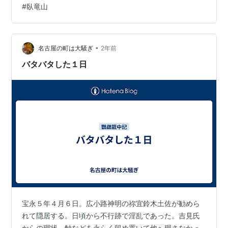
#
臥竜山
•
名古屋の町は大騒ぎ
2年前
バタバタした１日
宝永５年４月６日。広小路神明の祢宜鈴木土佐が勧めら
れて隠居する。日頃から不行跡で淫乱であった。吉見氏
からの廻状、触などを永らく留め置いて他へ廻さなかっ