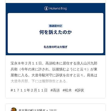
宝永８年２月１１日。高須松木に居住する浪人山川九郎
兵衛（今年の末に許され、以後慎むようにと云々）が東
屋敷に入る。大道寺駿河守に訴状を出すと云々。宛名は
大道寺兵部、下には服部弥生とある。
#
１７１１年２月１１日
#
高須
#
松木
#
訴状
•
名古屋の町は大騒ぎ
2年前