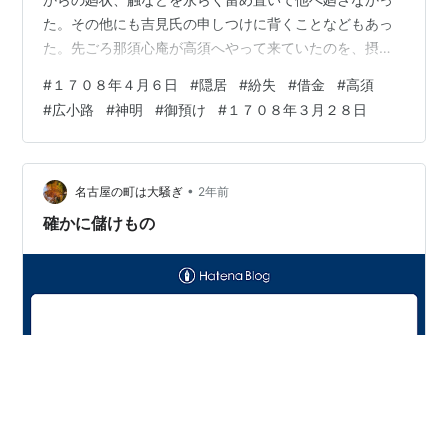
た。その他にも吉見氏の申しつけに背くことなどもあっ
た。先ごろ那須心庵が高須へやって来ていたのを、摂州
侯（松平義行）から本家に憚られるので高須には留まら
#
１７０８年４月６日
#
隠居
#
紛失
#
借金
#
高須
ないようにと。ただし五三日（数日）の逗留は世継ぎも
#
広小路
#
神明
#
御預け
#
１７０８年３月２８日
いることなので苦しからずと云々。子の変事が起こる前
のこと。このため動揺して、京へ向かおうとしたが今日
が大火にあったので、大垣へまず向かうと云々。近頃、
中川三紀右衛門のところへ夜中に庄蔵の使者があった。
•
名古屋の町は大騒ぎ
2年前
急に話したいことができたので、急いで来てほしいと
確かに儲けもの
言…