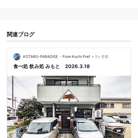
地名
茨城県
取手市
高須
兵庫県
高砂市
高須
たかすだい
関連ブログ
広島市西区
高須
1丁目〜4丁目、
高須台
1丁目〜6丁目 の
地域。
広島県
呉市
音戸町
高須
•
KOTARO-PARADISE ・From Kochi Pref.
5ヶ月前
山口県
山陽小野田市
高須
食べ処 飲み処 みもと 2026.3.18
高知県
高知市
高須
高知県
土佐郡
土佐町
高須
福岡県
北九州市
若松区
高須
高須駅 広島電鉄（宮島線）
広島市西区
にある、
広島電鉄
の駅。→
高須駅
○
リスト
：
駅キーワード