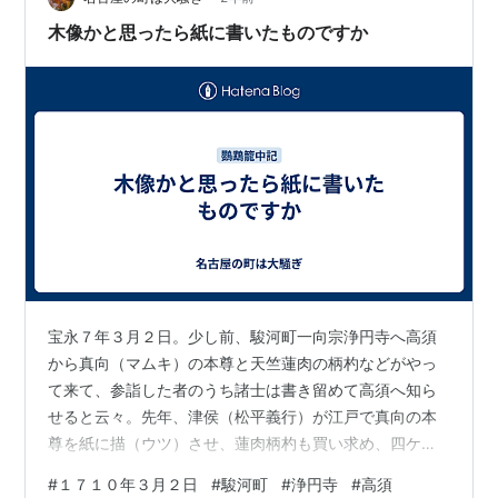
木像かと思ったら紙に書いたものですか
宝永７年３月２日。少し前、駿河町一向宗浄円寺へ高須
から真向（マムキ）の本尊と天竺蓮肉の柄杓などがやっ
て来て、参詣した者のうち諸士は書き留めて高須へ知ら
せると云々。先年、津侯（松平義行）が江戸で真向の本
尊を紙に描（ウツ）させ、蓮肉柄杓も買い求め、四ケの
本願寺高須臥竜山に授けられた。浄円寺にやって来たの
#
１７１０年３月２日
#
駿河町
#
浄円寺
#
高須
はこれであった。臥竜山の僧も付き添って来た。