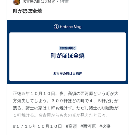
•
名古屋の町は大騒ぎ
1年前
町がほぼ全焼
正徳５年１０月１０日。夜、高須の西河原という町が大
方焼失してしまう。３００軒ほどの町で４、５軒だけが
残る。諸士の家は１軒も焼けず。ただし諸士の明屋敷が
１軒焼ける。名古屋からも火の光が見えたと云々。
#
１７１５年１０月１０日
#
高須
#
西河原
#
火事