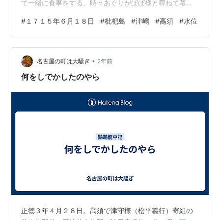
て一緒に食事をする。時々あぐりがばば様と尋ねて慕う
ので、文左衛門は大泣きして嗚咽する。昼、枇杷島の水
#
１７１５年６月１８日
#
枇杷島
#
津嶋
#
高須
#
水位
は２合９勺。津嶋や高須で９合を上回る。
•
名古屋の町は大騒ぎ
2年前
何をしでかしたのやら
正徳３年４月２８日。高須で津守様（松平義行）寄組の