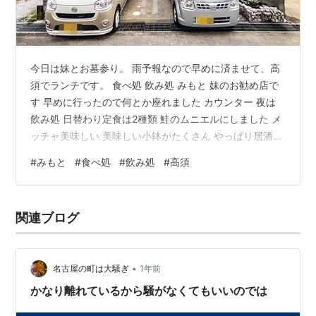
今日は妹とお墓参り。 雨予報なので早めに済ませて、高
須でランチです。 食べ処 飲み処 みもと 妹のお勧め店で
す 早めに行ったので何とか座れました カウンター 夜は
飲み処 日替わり定食は2種類 鮭のムニエルにしました メ
ッチャ美味しい 美味しい小鉢がたくさん やっぱり居酒屋
さんのランチって美味しいですよね。 人気店なのも納得
#
みもと
#
食べ処
#
飲み処
#
高須
です。 これで1000円ならコスパも良いと思います。 夜
も来てみたいな。
関連ブログ
•
名古屋の町は大騒ぎ
1年前
かなり離れているから騒がなくてもいいのでは