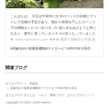
こんばんは。 今日は午前中に父👴のベッドの点検とマッ
トレス交換の予定があり、朝から布団を干したりベッド
下の掃除をしたりバタバタ…💦 花に水をあげようと外に
出ると、勝手に育っているイチゴが赤くなっていました
🍓 www.manmarun.com 🍀🍀🍀 職場で高齢化を実感 職
場の小規模多機能施設には、これまた小規模の高齢者ホ
#
高齢化#小規模多機能#デイサービス#90代#サ高住
ーム？とサ高住(サービス付き高齢者住宅)が併設されてい
ます。 いまだに仕組みがよく理解できていなくて、自分
がどこの職員として働いているのかわからなくなる時が
関連ブログ
あります😅 職員や利用者さんの入れ替わりなどもあり、
利用者さんの情報もなかなか覚えきれません💧
www.manmarun.…
はてなブログ
>
未指定
>
高齢化#小規模多機能#デイサービス#90代#サ高住
はてなブログ タグとは
ヘルプ
開発ブログ
はてなブログトップ
Copyright (C) 2001-
2026
Hatena.