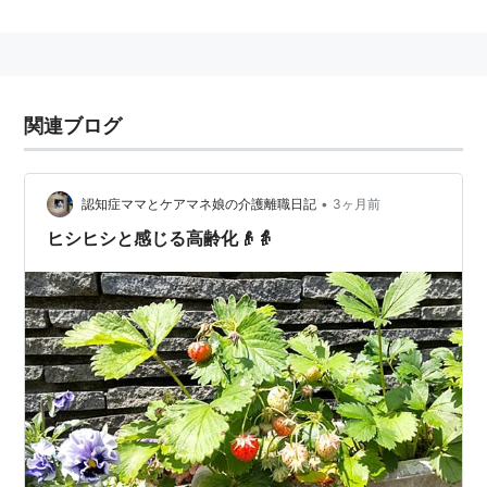
関連ブログ
•
認知症ママとケアマネ娘の介護離職日記
3ヶ月前
ヒシヒシと感じる高齢化👴👵