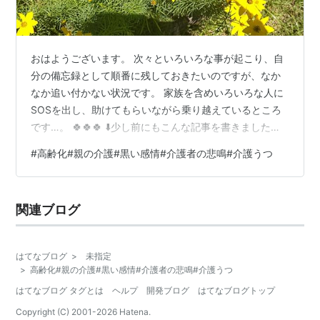
おはようございます。 次々といろいろな事が起こり、自
分の備忘録として順番に残しておきたいのですが、なか
なか追い付かない状況です。 家族を含めいろいろな人に
SOSを出し、助けてもらいながら乗り越えているところ
です…。 🍀🍀🍀 ⬇️少し前にもこんな記事を書きました。
www.manmarun.com 今回も現在のモモと同じような思
#
高齢化#親の介護#黒い感情#介護者の悲鳴#介護うつ
いの方々の気持ちが書かれた、この記事に目が留まりま
した。 ⬇️読売新聞オンラインさまのページ 「長生きは迷
惑！？」高齢親に振り回される日常に悲鳴 : 読売新聞
関連ブログ
https://share.google/jPdF7RjAHGJjQ2KGJ 罪悪感につい
ての問いかけ この記事…
はてなブログ
>
未指定
>
高齢化#親の介護#黒い感情#介護者の悲鳴#介護うつ
はてなブログ タグとは
ヘルプ
開発ブログ
はてなブログトップ
Copyright (C) 2001-
2026
Hatena.