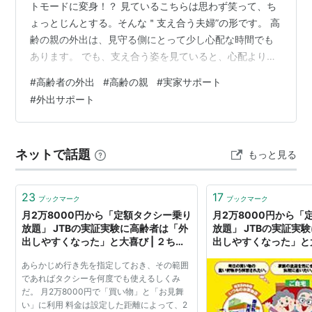
トモードに変身！？ 見ているこちらは思わず笑って、ち
ょっとじんとする。そんな＂支え合う夫婦”の形です。 高
齢の親の外出は、見守る側にとって少し心配な時間でも
あります。 でも、支え合う姿を見ていると、心配より温
かさが勝つ瞬間があります。 今日ものんびり、我が家の
#
高齢者の外出
#
高齢の親
#
実家サポート
スローモーション夫婦 うちの両親、今日もスローペー
#
外出サポート
ス。 スピード感はないけれど、ゆっくり進むのがこの家
の標準設定です。 娘は荷物持ち兼・杖サービス担当 私と
母が出かけるときは、私が荷物を持つのが定番。 ときど
ネットで話題
もっと見る
き私が杖代わり。 母はちゃっかり「今日は杖サービス付
きね」と言ってきます。 いや、…
23
17
ブックマーク
ブックマーク
月2万8000円から「定額タクシー乗り
月2万8000円から「
放題」 JTBの実証実験に高齢者は「外
放題」 JTBの実証実
出しやすくなった」と大喜び | ２ちゃ
出しやすくなった」と
んねるスレッドまとめブログ - アルフ
あらかじめ行き先を指定しておき、その範囲
ァルファモザイク
であればタクシーを何度でも使えるしくみ
だ。 月2万8000円で「買い物」と「お見舞
い」に利用 料金は設定した距離によって、2