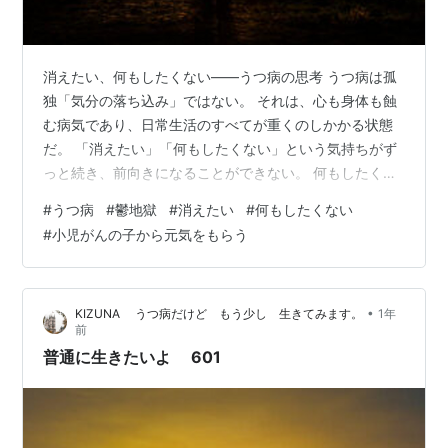
消えたい、何もしたくない——うつ病の思考 うつ病は孤
独「気分の落ち込み」ではない。 それは、心も身体も蝕
む病気であり、日常生活のすべてが重くのしかかる状態
だ。 「消えたい」「何もしたくない」という気持ちがず
っと続き、前向きになることができない。 何もしたくな
い——うつ病の特徴 うつ病になると、以前は楽しかった
#
うつ病
#
鬱地獄
#
消えたい
#
何もしたくない
ことにも興味を持てなくなる。 本を読むこと、音楽を聴
#
小児がんの子から元気をもらう
くこと、友達と話すこと、すべてが億劫に感じる。 「や
らなければ」と頭ではわからなくても、体が動かない。
何もしていないのに、ただ生きているだけで疲れる。 消
•
KIZUNA うつ病だけど もう少し 生きてみます。
1年
え去りたい——希死念θの意思 「消えたい」という気持
前
ちは、うつ病に苦しむ人のために…
普通に生きたいよ 601