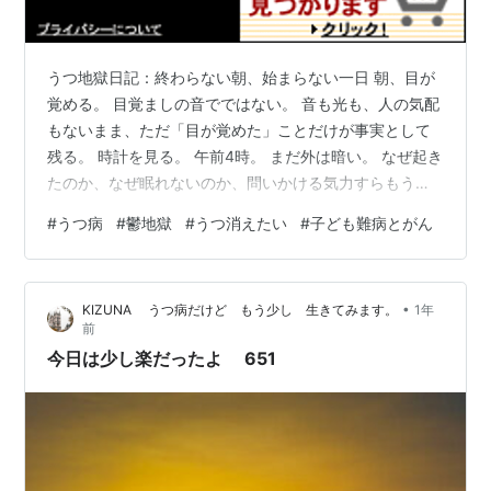
うつ地獄日記：終わらない朝、始まらない一日 朝、目が
覚める。 目覚ましの音でではない。 音も光も、人の気配
もないまま、ただ「目が覚めた」ことだけが事実として
残る。 時計を見る。 午前4時。 まだ外は暗い。 なぜ起き
たのか、なぜ眠れないのか、問いかける気力すらもうな
い。 ただ、脳の奥に冷たい塊がある。 それは不安ではな
#
うつ病
#
鬱地獄
#
うつ消えたい
#
子ども難病とがん
く、恐怖でもなく、もっと無味無臭のもの。 言葉になら
ない重さで、心を圧し潰してくる。 再び目を閉じる。 眠
れるはずがない。 体は鉛のように重く、ベッドはまるで
•
KIZUNA うつ病だけど もう少し 生きてみます。
1年
地獄の底に通じているかのように深い。 起き上がろうと
前
すれば吐き気がする。 心臓の鼓動が速くなる。 何もして
今日は少し楽だったよ 651
いないのに、体が「…