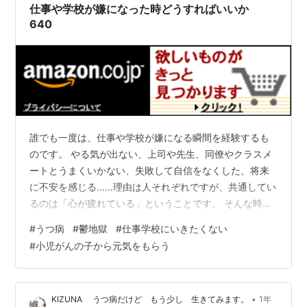
仕事や学校が嫌になった時どうすればいいか
は分からないけれど、「ほんの少…
640
誰でも一度は、仕事や学校が嫌になる瞬間を経験するも
のです。 やる気が出ない、上司や先生、同僚やクラスメ
ートとうまくいかない、失敗して自信をなくした、将来
に不安を感じる……理由は人それぞれですが、共通してい
るのは「心が疲れている」ということです。 そんな時、
どうすれば少しでも気持ちを楽にできるのか、どう行動
#
うつ病
#
鬱地獄
#
仕事学校にいきたくない
すれば良い方向に向かうのかについて、詳しく考えてい
#
小児がんの子から元気をもらう
きたいと思います。 まずは「嫌な気持ち」を否定しない
仕事や学校が嫌になった時、多くの人は「こんなことを
考えちゃダメだ」「もっと頑張らなきゃ」と自分を責め
•
KIZUNA うつ病だけど もう少し 生きてみます。
1年
がちです。 でも、嫌だと思う気持ちは自然なものです。