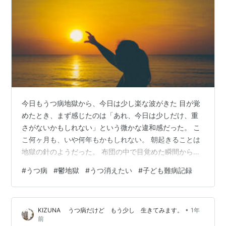
今日もうつ病地獄から、今日は少し楽な波がきた 目が覚
めたとき、まず感じたのは「あれ、今日は少しだけ、重
さがないかもしれない」という微かな違和感だった。 こ
こ何ヶ月も、いや何年もかもしれない。 朝起きることは
地獄の針のようだった。 布団の中で目覚めた瞬間から、
鉛のような思考、重力が増したような身体、心の奥から
#
うつ病
#
鬱地獄
#
うつ消えたい
#
子ども難病記録
染み出す「生きていたくない」という呪詛。 それらが、
一日を始める前にすべてを終わらせていた。 でも、今日
は違った。 それがどうしてなのかは分からない。 薬が効
•
KIZUNA うつ病だけど もう少し 生きてみます。
1年
いたのかもしれないし、気圧の変化かもしれない。 ある
前
いは、単なる神経の偶然的な誤作動かもしれない。 理由