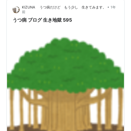
来ても布団から出られず、顔を洗うのすら億劫になっ
•
KIZUNA うつ病だけど もう少し 生きてみます。
1年
た。 食事の味がしない、音楽が心に響かない、人と話す
前
のが怖い。何もかもが灰色に見…
うつ病 ブログ 生き地獄 595