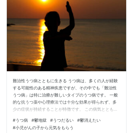
難治性うつ病とともに生きる うつ病は、多くの人が経験
する可能性のある精神疾患ですが、その中でも「難治性
うつ病」は特に治療が難しいタイプのうつ病です。 一般
的な抗うつ薬や心理療法では十分な効果が得られず、多
少の症状が持続することが特徴です。 この病気とともに
生きることは、多くの困難を抱えますが、それでも希望
#
うつ病
#
鬱地獄
#
うつだるい
#
鬱消えたい
を持ち続けることが大切。 難治性うつ病とは 難治性うつ
#
小児がんの子から元気をもらう
病（Treatment-Resistant Depression, TRD）とは、一般