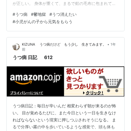
が正しい。 身体が重くて、まるで鉛の毛布に包まれてい
るようだった。 頭の中はモヤモヤしていて、考えもまと
#
うつ病
#
鬱地獄
#
うつ消えたい
まらない。 目覚めた瞬間から「生きていたくない」と思
#
小児がんの子から元気をもらう
ってしまうことが、もう当たり前になってしまってい
る。 リビングに行くと、窓の外は曇り空。 天気と自分の
心がリンクしているみたいで、妙にしっくりきた。 晴れ
•
KIZUNA うつ病だけど もう少し 生きてみます。
1年
の日ですら気分が晴れないのに、曇りの日は本当に心が
前
押し潰される。 コーヒーをいれて…
うつ病 日記 612
うつ病日記：毎日が辛いんだ 相変わらず朝が来るのが怖
い。 目が覚めるたびに、また今日という一日を生きなけ
ればならないという現実に押しつぶされそうになる。 ま
るで分厚い霧の中を歩いているような感覚で、頭も体も