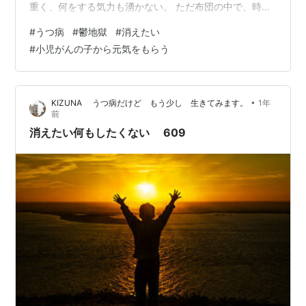
重く、何をする気力も湧かない。 ただ布団の中で、時間
が過ぎていくのを待つしかできない。 うつ病になってか
#
うつ病
#
鬱地獄
#
消えたい
ら、時間の流れが変わったように感じる。 以前は、朝起
#
小児がんの子から元気をもらう
きて仕事に行き、ご飯を食べて、趣味を楽しんで、寝る
という普通の生活が送れていた。 でも今は、目を開ける
だけで精一杯。 朝ごはんを食べることすら負担に感じる
•
KIZUNA うつ病だけど もう少し 生きてみます。
1年
し、何かしなければいけないというプレッシャーが余計
前
に自分を苦しめる。 人と話すのも怖…
消えたい何もしたくない 609