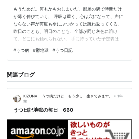
もうだめだ。何もかもおしまいだ。部屋の隅で時間だけ
が薄く伸びていく。 呼吸は重く、心は穴になって、声に
ならない声が何度も壁にぶつかっては跳ね返ってくる。
昨日のことも、明日のことも、全部が同じ灰色に溶け
て、どこにも触れられない。 手に持っていた予定表は風
に飛ばされた紙切れのようで、ページの端から端まで裂
#
うつ病
#
鬱地獄
#
うつ日記
け目が入っている。 「もうだめだ」――その言葉は、口
の中でいつも同じ味を残す。 塩か鉄か、わからないけれ
ど、確かなのはそれが何度も戻ってくること。 誰かに言
関連ブログ
えば、たぶん「大丈夫だよ」と言われる。 でもその声は
遠く、ガラス越しの景色のようにしか届かない。終わり
を求める気持ちが静かに、だが確実に近づ…
•
KIZUNA うつ病だけど もう少し 生きてみます。
1年
前
うつ日記地獄の毎日 660