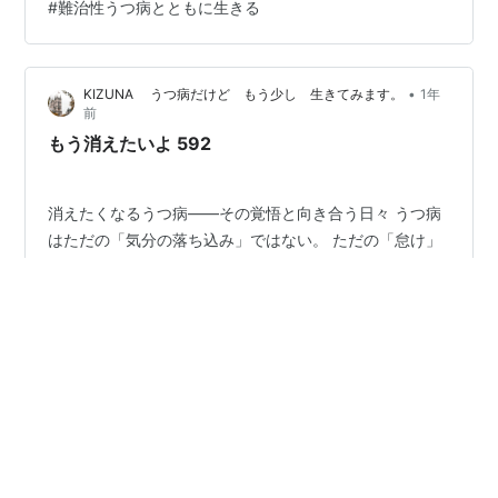
#
難治性うつ病とともに生きる
的な抗うつ薬を正しく服用しても充分な改善が見られな
いうつ病を克服します。 具体的には、2種類以上の抗う
つ薬を適切な期間使用しても症状が軽減されない場合
•
KIZUNA うつ病だけど もう少し 生きてみます。
1年
に、…
前
もう消えたいよ 592