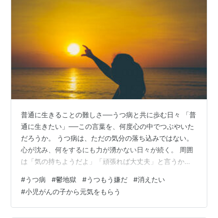
普通に生きることの難しさ──うつ病と共に歩む日々 「普
通に生きたい」──この言葉を、何度心の中でつぶやいた
だろうか。 うつ病は、ただの気分の落ち込みではない。
心が沈み、何をするにも力が湧かない日々が続く。 周囲
は「気の持ちようだよ」「頑張れば大丈夫」と言うかも
しれない。 でも、頑張ることすらできないのがうつ病の
#
うつ病
#
鬱地獄
#
うつもう嫌だ
#
消えたい
本質なのだ。 私もかつては「普通に」生きていた。 朝起
#
小児がんの子から元気をもらう
きて、仕事や学校に行き、友人と笑い、家に帰って休む
──そんな当たり前の日常が、ある日を境に壊れた。 朝が