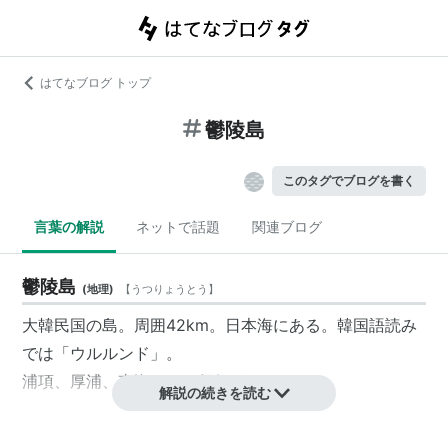
はてなブログ トップ
鬱陵島
このタグでブログを書く
言葉の解説
ネットで話題
関連ブログ
鬱陵島
(
地理
)
【
うつりょうとう
】
大韓民国の島。周囲42km。日本海にある。韓国語読み
では「ウルルンド」。
浦項
、
厚浦
、
東海
からの船便がある。
解説の続きを読む