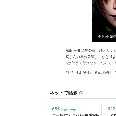
鬼龍院翔 単独公演「ひとりよがり
院さんの単独公演、「ひとりよ
6は仕事で行けなかったので、
#
ひとりよがり7
#
鬼龍院翔
ネットで話題
685
522
ブックマーク
ゴールデンボンバー鬼龍院翔
「C