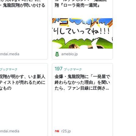
・鬼龍院翔が問いかける
翔『ローラ発売一週間』
endai.media
ameblo.jp
197
ブックマーク
ブックマーク
院翔が明かす、いま新人
金爆・鬼龍院翔に「一発屋で
ティストが売れるために
終わらなかった理由」を聞い
なもの
たら、ファン目線に圧倒され
た｜新R25 - 20代ビジネス
マンのバイブル
endai.media
r25.jp