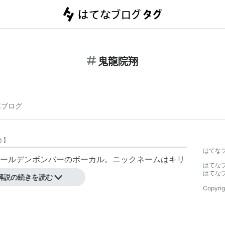
鬼龍院翔
連ブログ
う
】
はてな
ールデンボンバー
のボーカル。ニックネームは
キリ
はてな
はてな
解説の続きを読む
Copyrig