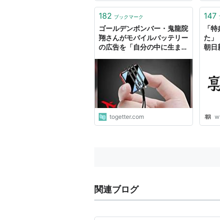
182
147
ブックマーク
ゴールデンボンバー・鬼龍院
「特
翔さんがモバイルバッテリー
た」
の広告を「自分の中に生まれ
朝日
た違和感をどうしても無性に
確かめたくなった」
togetter.com
w
関連ブログ