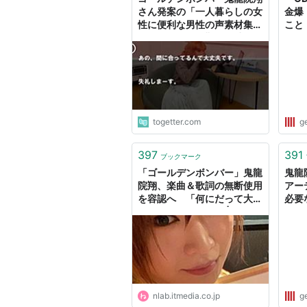
さん発案の「一人暮らしの女
金爆
性に便利な男性の声素材集」
こと
がめっちゃ有り難いし助かる
togetter.com
g
397
391
ブックマーク
「ゴールデンボンバー」鬼龍
鬼龍
院翔、楽曲＆歌詞の無断使用
アー
を容認へ 「何にだって大い
必要
に使って頂きたい」 | ねとら
ぼ
nlab.itmedia.co.jp
g