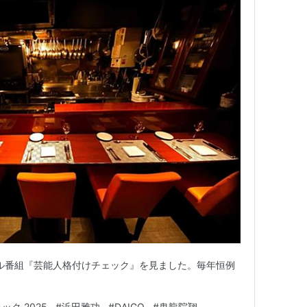
シャル番組『芸能人格付けチェック』を見ました。毎年恒例
。
ック 2025
#
浜田雅功
#
DAIGO
#
鬼龍院翔