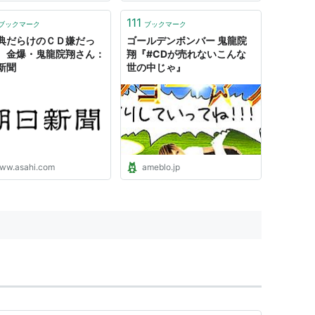
111
ブックマーク
ブックマーク
典だらけのＣＤ嫌だっ
ゴールデンボンバー 鬼龍院
 金爆・鬼龍院翔さん：
翔『#CDが売れないこんな
新聞
世の中じゃ』
ww.asahi.com
ameblo.jp