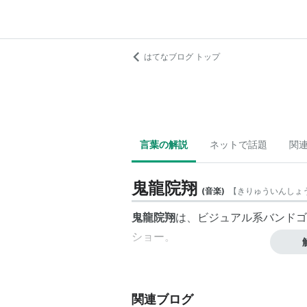
はてなブログ トップ
言葉の解説
ネットで話題
関
鬼龍院翔
(
音楽
)
【
きりゅういんしょ
鬼龍院翔
は、ビジュアル系バンド
ゴ
ショー
。
関連ブログ