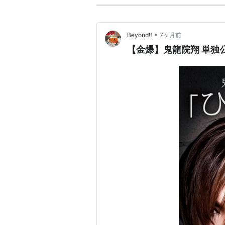
•
Beyond‼
7ヶ月前
【金爆】鬼龍院翔 単独