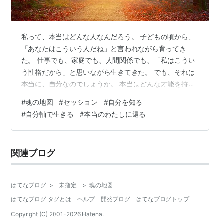
私って、本当はどんな人なんだろう。 子どもの頃から、
「あなたはこういう人だね」と言われながら育ってき
た。 仕事でも、家庭でも、人間関係でも、「私はこうい
う性格だから」と思いながら生きてきた。 でも、それは
本当に、自分なのでしょうか。 本当はどんな才能を持っ
ているのか。何をしていると自然に力を発揮できるの
#
魂の地図
#
セッション
#
自分を知る
か。どうして同じような出来事や人間関係を繰り返すの
#
自分軸で生きる
#
本当のわたしに還る
か。 そして、今、自分が進もうとしている道は、本当に
自分に合っているのか。 人生には、ときどきそんな問い
が生まれる瞬間があります。 このセッションは、占いで
関連ブログ
未来を当てるためのものではありません。 「私はどんな
人なのか」その答えを、あなた自身の人生…
はてなブログ
>
未指定
>
魂の地図
はてなブログ タグとは
ヘルプ
開発ブログ
はてなブログトップ
Copyright (C) 2001-
2026
Hatena.