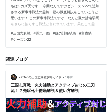
ちは✨カズ天です！ 今回なんですけどシーズン22で追加
される新事件戦法の霊気一動の徹底解説をしていこうと
思います！ この新事件戦法ですが、なんと魏の計略騎馬
をさらに強くする戦法と言われています。果たして霊気
一動によりどのように強くなるのか？ そして霊気一動に
#
三国志真戦
#
霊気一動
#
魏の計略騎馬
#
富貴騎
よりさらに強化される魏の計略騎馬をどのように対策す
#
シーズン22
れば良いのか？も考えていくのでぜひとも最後までご覧
ください！ ということで早速やっていきましょう👍 < 目
次 > １ 霊気一動とはどんな戦法？ ・ 霊気一動概要解説
関連ブログ
・ 霊気一動の強みと使い方解説 ２ 霊気一動使用編成紹
介…
•
kaztenの三国志真戦攻略ガイド
1年前
三国志真戦 火力補助とアクティブ封じの二刀
流！？先駆死士徹底解説＆使い方解説