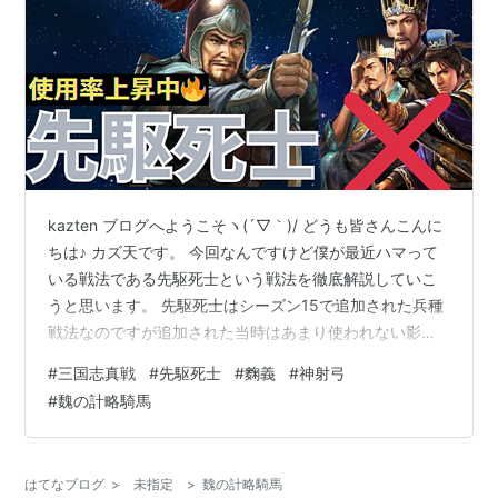
kazten ブログへようこそヽ(´▽｀)/ どうも皆さんこんに
ちは♪ カズ天です。 今回なんですけど僕が最近ハマって
いる戦法である先駆死士という戦法を徹底解説していこ
うと思います。 先駆死士はシーズン15で追加された兵種
戦法なのですが追加された当時はあまり使われない影の
薄い戦法… ただ最近は色々な編成で使われてたりと注目
#
三国志真戦
#
先駆死士
#
麴義
#
神射弓
が集まっています。 そんな先駆死士がなぜ注目が集まっ
#
魏の計略騎馬
ているのか？そして強みと最適な使い方はなんなのか？
それを詳しく解説するのでぜひ最後までご覧ください❗️ そ
れではやっていきましょう👍 < 目次 > １ 先駆死士とはど
はてなブログ
>
未指定
>
魏の計略騎馬
んな戦法？ ・ 先駆死士概要解説 ・ 先駆死士の強み解