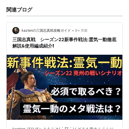
関連ブログ
•
kaztenの三国志真戦攻略ガイド
9ヶ月前
三国志真戦 シーズン22新事件戦法:霊気一動徹底
解説&使用編成紹介❗️
kazten ブログへようこそ( ´ ▽ ` )ﾉ どうも皆さんこんに