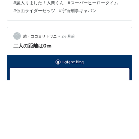
#
魔入りました！入間くん
#
スーパーヒーロータイム
か。ここの時系列いじって、問題なかったっけ？ ○仮面
#
仮面ライダーゼッツ
#
宇宙刑事ギャバン
ライダーゼッツゼッツとノクスが揉めてる間に、ゼロが
ナイトメアに殺されちゃったんだが……。ノクスにその気
はなかったのにゼロが殺されると勘違いしたゼッツも、
悪いと言えば悪いんだが……。あの状況なら、勘違いして
•
続・ココヨリトワニ
2ヶ月前
も仕方ないよなあ。さっさと説明しなかったノ…
二人の距離は0㎝
今日のぼやき ○アニメ入間くん4期イルアメ派待望の、
デビキュラム回である。作画に力が入っていて嬉し