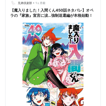
ほのめかされていたことだしな。それはそれとして、…
•
兄弟倶楽部
1ヶ月前
【魔入りました！入間くん450話ネタバレ】オペ
ラの『家族』宣言に涙…強制送還編が本格始動！