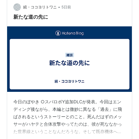
•
作品でもあります（笑）。​今回はそんな溢れる愛をなん
続・ココヨリトワニ
5日前
とか言葉にして、一足先にご紹介させてください！ ​📖 あ
新たな道の先に
らすじ​お人好しな人間の少…
今日のぼやき ○スパロボY追加DLCが発表。今回はエン
ディング後ながら、本編とは微妙に異なる「過去」に飛
ばされるというストーリーとのこと。死んだはずのメッ
サーがハヤテと合体攻撃やってたのは、彼が死ななかっ
た世界線ということなんだろうな。そして既存機体への
武器追加、作品の壁を越えた合体攻撃の導入というサプ