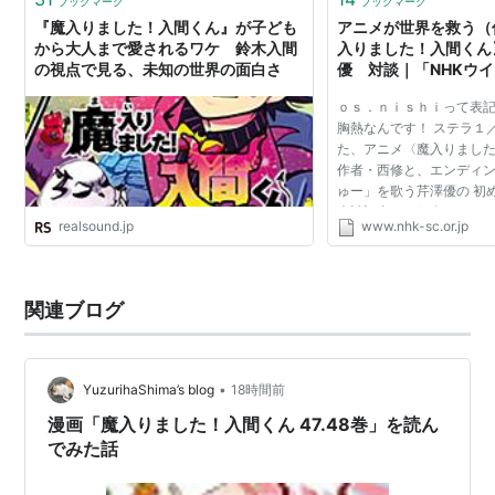
ブックマーク
ブックマーク
『魔入りました！入間くん』が子ども
アニメが世界を救う（
から大人まで愛されるワケ 鈴木入間
入りました！入間くん
の視点で見る、未知の世界の面白さ
優 対談｜「NHKウ
ラ」WEBスペシャル
ｏｓ．ｎｉｓｈｉって表記
胸熱なんです！ ステラ１
た、アニメ〈魔入りました
作者・西修と、エンディ
ゅー」を歌う芹澤優の 初
本誌記事では紹介しきれ
realsound.jp
www.nhk-sc.or.jp
「ＷＥＢスペシャルコン
紹介します！ 「デ...
関連ブログ
•
YuzurihaShima’s blog
18時間前
漫画「魔入りました！入間くん 47.48巻」を読ん
でみた話