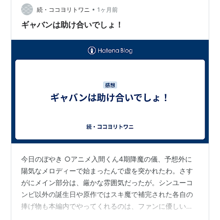
着。パニッシュは復活したんでカタストロフも復活する
•
続・ココヨリトワニ
1ヶ月前
かと思ったんだが、ガチの退場っぽいなあ。まあ、爪…
ギャバンは助け合いでしょ！
今日のぼやき ○アニメ入間くん4期降魔の儀、予想外に
陽気なメロディーで始まったんで虚を突かれたわ。さす
がにメイン部分は、厳かな雰囲気だったが。シンユーコ
ンビ以外の誕生日や原作ではスキ魔で補完された各自の
捧げ物も本編内でやってくれるのは、ファンに優しい作
りだな。でもって次回は、教師寮と女子会の話が前倒し