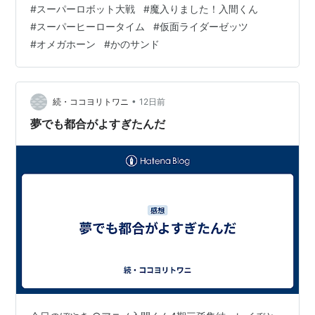
#
スーパーロボット大戦
#
魔入りました！入間くん
ライズ。青いダイナソルジャーに驚いていたら、レッド
#
スーパーヒーロータイム
#
仮面ライダーゼッツ
ファイブと合体攻撃を行うダイナゼノンまで出してこら
#
オメガホーン
#
かのサンド
れてテンションおかしくなっちゃったよ。これはまさ
に、ファンが長年待ち望んでいた要素……。 ○アニメ入
間くん4期オリジナルシーンで、バールがアンリに揺さぶ
りをかけて入間の情報を引き出そうとする展開が…
•
続・ココヨリトワニ
12日前
夢でも都合がよすぎたんだ