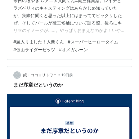
今日のぼやき ○アニメ入間くん4期三孫集結。レイヂと
ラズベリィのキャスティングはあらかじめ知っていた
が、実際に聞くと思った以上にはまっててビックリした
ぜ。そしてバールが魔王候補について語る際、後ろにキ
リヲのイメージが……。やっぱりおまえなのかよ！いやま
あ、サブロー以外でバールが評価してる悪魔といったら
#
魔入りました！入間くん
#
スーパーヒーロータイム
こいつくらいしかいないわけだが。公式ではっきり示さ
#
仮面ライダーゼッツ
#
オメガホーン
れると、複雑な気分だぜ……。 ○仮面ライダーゼッツ都
合のいい世界を作り上げてねむと幸せに暮らそうとする
レディだったが、オブビリオンがそれを許さず……。オブ
ビリオンのことだましてたのかよ、レディ。そりゃ反逆
•
続・ココヨリトワニ
19日前
されますわ。どうにも詰めが甘いねえ。しかし、…
まだ序章だというのか