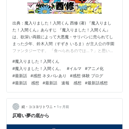
出典：魔入りました！入間くん 西修 (著) 『魔入りまし
た！入間くん』あらすじ 『魔入りました！入間くん』
は、欲深い両親によって大悪魔・サリバンに売られてし
まった少年、鈴木入間（すずき いるま）が主人公の学園
ファンタジーです。 「食べられるのでは…？」と思いき
や、サリバンの願いはなんと、 「わしの孫になってほし
#
魔入りました！入間くん
い！」 というもの。 人の頼みを断れない優しすぎる性格
#
魔入りました！入間くん。
#
イルマ
#
アニメ化
の入間は、その願いを受け入れ、悪魔学校バビルスへ入
#
最新話
#
感想 ネタバレあり
#
感想 体験 ブログ
学することになります。 こうして、人間であることを隠
#
最新話 感想
#
最新話 速報 感想
#
最新話感想
しながら送る、波乱万丈な魔界生活が始まるのでした。
ノーブランド品 魔入りました！入間くん シーズン1+2+3
全話収録 1080 …
•
続・ココヨリトワニ
1ヶ月前
仄暗い夢の底から