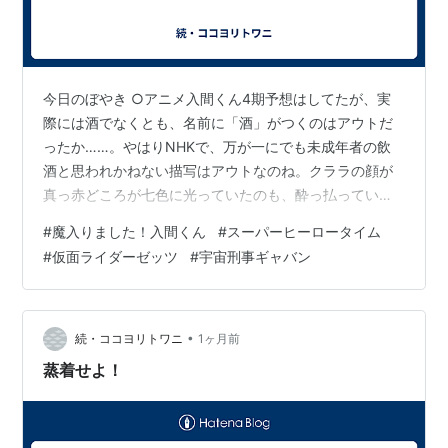
今日のぼやき ○アニメ入間くん4期予想はしてたが、実
際には酒でなくとも、名前に「酒」がつくのはアウトだ
ったか……。やはりNHKで、万が一にでも未成年者の飲
酒と思われかねない描写はアウトなのね。クララの顔が
真っ赤どころが七色に光っていたのも、酔っ払っている
感を薄めるためだったのかもしれないな。いや、七色に
#
魔入りました！入間くん
#
スーパーヒーロータイム
輝くのは酔っ払うよりやばいだろ。あと、「つむつむ」
#
仮面ライダーゼッツ
#
宇宙刑事ギャバン
も差し替えられてたな。商標って扱いになるのか？ ○仮
面ライダーゼッツオブビリオンの能力によりジークも、
ノクスも、そして莫も消えていく。この流れで半総集編
なのは、予想できなかったな……。そして、絵面が完全に
•
続・ココヨリトワニ
1ヶ月前
バッドエンドなんだが……。ここからどう巻き…
蒸着せよ！