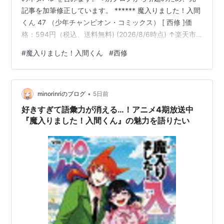
記事を加筆修正しています。 ****** 魔入りました！入間
くん 47 （少年チャンピオン・コミックス） [ 西修 ]価
格：594円（税込、送料無料) (2026/8/6時点) ↑楽天市
場から購入の方はこちら 2026年2月6日に発売されまし
#
魔入りました！入間くん
#
西修
た。前巻である46巻の表紙は、ジャズ君のお兄さんのマ
リウス・ファントムさん単体でしたが「そういえばジャ
ズ君単体で表紙になったことってないよね🤔なのにお兄
•
さんは単体で表紙になるんだ🤔」と思っていたら、ちゃ
minorinriのブログ
5日前
んと今巻でジャズ君も単体で表紙デビューしました☺️…
好きすぎて語彙力が消える…！アニメ4期放送中
『魔入りました！入間くん』の魅力を語りたい