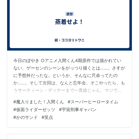
今日のぼやき ○アニメ入間くん4期原作では描かれてい
ない、ゲーセンのシーンをがっつり描くとは……。さすが
に予想外だったな。というか、そんなに尺余ってたの
か……。そして次回は、なんと忘年会。そこやったら、も
うサーティーン・ディナーまで一直線じゃん。マジでア
クドル大武闘会を、シーズンの締めに持ってくるの
#
魔入りました！入間くん
#
スーパーヒーロータイム
か……。 ○仮面ライダーゼッツジークとパニッシュの決
#
仮面ライダーゼッツ
#
宇宙刑事ギャバン
着。結局ジークはまともに生きられない環境だったが故
#
かのサンド
#
笑点
に、異常者として振る舞うしかなかった悲しい男という
ことになるのかな。俺としては生粋のヤバイやつであっ
てほしかったのだが、まあ過去が明らかになった時点で