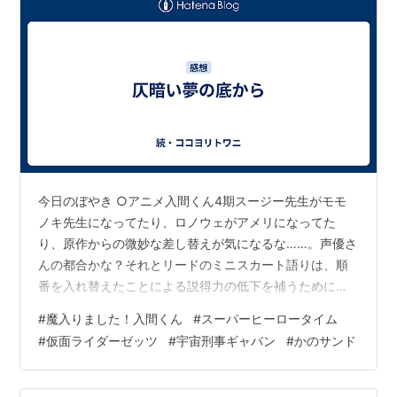
今日のぼやき ○アニメ入間くん4期スージー先生がモモ
ノキ先生になってたり、ロノウェがアメリになってた
り、原作からの微妙な差し替えが気になるな……。声優さ
んの都合かな？それとリードのミニスカート語りは、順
番を入れ替えたことによる説得力の低下を補うためにお
姉ちゃんが引っ張り出されてましたね。これは意表を突
#
魔入りました！入間くん
#
スーパーヒーロータイム
かれたわ。そして次回も、前倒しエピソードか。アクド
#
仮面ライダーゼッツ
#
宇宙刑事ギャバン
#
かのサンド
ル大武闘会の終わりと、最終回を合わせるつもりなの
か？いやしかし、さすがに三孫集結まで前倒しにしない
よなあ……。 ○仮面ライダーゼッツカタストロフとの決