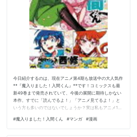
今日紹介するのは、現在アニメ第4期も放送中の大人気作
**『魔入りました！入間くん』**です！​コミックスも最
新49巻まで発売されていて、今後の展開に期待しかない
本作。すでに「読んでるよ！」「アニメ見てるよ！」と
いう方も多いのではないでしょうか？​実は私もアニメ1期
を見てまんまとハマり、その勢いで単行本をまとめ買い
#
魔入りました！入間くん
#
マンガ
#
漫画
して以来、ずーーっと追い続けている大好きな作品で
す！​……ただ、好きすぎて「とにかく最高！」「尊い！」
しか出てこなくて、正直レビューを書くのが一番難しい