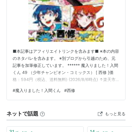
■本記事はアフィリエイトリンクを含みます■ ※本の内容
のネタバレを含みます。 ※別ブログから引越のため、元
記事を加筆修正しています。 ****** 魔入りました！入間
くん 49 （少年チャンピオン・コミックス） [ 西修 ]価
格：594円（税込、送料無料) (2026/8/6時点) ↑楽天市
場から購入の方はこちら 2026年6月8日に発売された魔
#
魔入りました！入間くん
#
西修
入間の最新巻です。アメリさんの両親の2ショットが表紙
です。アンリさんは見れば見るほどアメリさんにそっく
りだし、メリーゼさんは見れば見るほどイルマ君にそっ
ネットで話題
もっと見る
くりです😂 さて49巻の中身ですが、アンリさんが人間と
会話ができるようになるため、サリバン理事長に翻…
31
14