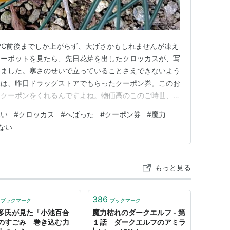
℃前後までしか上がらず、大げさかもしれませんが凍え
ワーポットを見たら、先日花芽を出したクロッカスが、写
いました。寒さのせいで立っていることさえできないよう
真は、昨日ドラッグストアでもらったクーポン券。このお
なクーポンをくれるんですよね。物価高のこのご時世、最
は魅力的。ただし、1,000円以上買わないと使えないの
寒い
#
クロッカス
#
へばった
#
クーポン券
#
魔力
トアって、一品で1,000円を超えそうで超えない微妙な
ない
そのせいで、つい…
もっと見る
386
ブックマーク
ブックマーク
多氏が見た「小池百合
魔力枯れのダークエルフ - 第
のすごみ 巻き込む力
１話 ダークエルフのアミラ