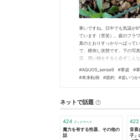
寒いですね。日中でも気温が6
ています（苦笑）。庭のフラ
真のとおりすっかりへばって
で、横倒し状態です。下の写
店、買い物をすると必ずこん
初の一品だけとはいえ15％引き
#
AQUOS_sense9
#
寒波
#
が悩ましいところ。ドラッグス
#
本末転倒
#
節約
#
追いつか
ラインのものが多いんですよ。
ネットで話題
424
422
ブックマーク
魔力を有する性器、その他の
音喜
話
子」