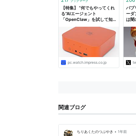
ブックマーク
【特集】 “何でもやってくれ
パプリ
る”AIエージェント
ーダン
「OpenClaw」を試して知
は闇
った魔力と怖さ
上昇
太陽
逆ら
でき
ョコ
する
のだ
pc.watch.impress.co.jp
tw
http
n"
関連ブログ
•
ちりあくたのつぶやき
1年前