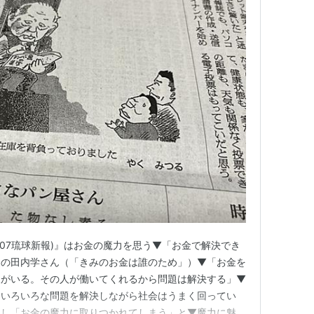
307琉球新報)』はお金の魔力を思う▼「お金で解決でき
家の田内学さん（「きみのお金は誰のため」）▼「お金を
人がいる。その人が働いてくれるから問題は解決する」▼
、いろいろな問題を解決しながら社会はうまく回ってい
いし「お金の魔力に取りつかれてしまう」と▼魔力に魅入