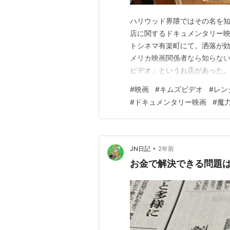
ハリウッド界隈ではその名を
店に関するドキュメンタリー映画です。
トシネマ有楽町にて。洒落が効
メリカ映画関係者なら知らな
ビデオ」というお店があった
だけど、そこにあった希少な
#
映画
#
キムズビデオ
#
レン
る。 イタリアのシチリア島に
#
ドキュメンタリー映画
#
魔
そのコレクションにアクセス出
•
JN日記
2年前
お金で解決できる問題はな