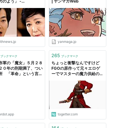
力のよう」 -
| ヤンマガWeb
hnews（ウィズニュー
ithnews.jp
yanmaga.jp
265
ブックマーク
ブックマーク
赤軍の「魔女」５月２８
ちょっと衝撃なんですけど
２０年の刑期満了、つい
FGOの原作って元々エロゲ
所 「革命」という言葉
ーでマスターの魔力供給の方
力と学生運動、今の２０
法が薄い本のネタになりそう
う見る ｜ 47NEWS
なものだったんですか！？
ordot.app
togetter.com
164