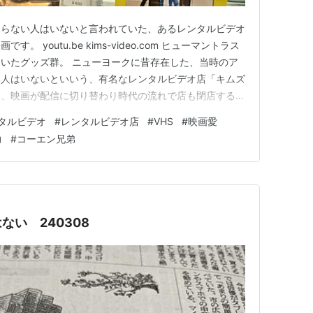
知らない人はいないと言われていた、あるレンタルビデオ
 youtu.be kims-video.com ヒューマントラス
いたグッズ群。 ニューヨークに昔存在した、当時のア
い人はいないといいう、有名なレンタルビデオ店「キムズ
。、映画が配信に切り替わり時代の流れで店も閉店するん
ビデオ５万５千本の保存場所をどうしようかという話にな
タルビデオ
#
レンタルビデオ店
#
VHS
#
映画愛
あるサレーミ市が保存に名乗りを上げ、会員が引き続き
力
#
コーエン兄弟
来…
い 240308