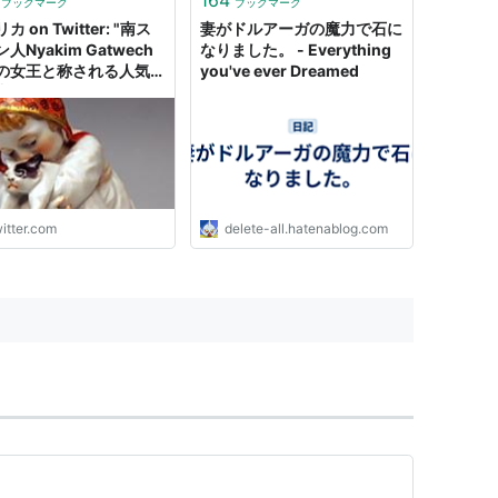
ブックマーク
ブックマーク
カ on Twitter: "南ス
妻がドルアーガの魔力で石に
人Nyakim Gatwech
なりました。 - Everything
の女王と称される人気急
you've ever Dreamed
中のモデル。「私の肌は
の光も吸収し髪は重力に
う。もう私の魔力を否定
ない！」「私の美しいチ
レート。それが私の体現
もの。戦士の国から来た
から…
itter.com
delete-all.hatenablog.com
s://t.co/MuHGeECWo