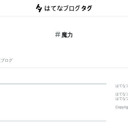
魔力
連ブログ
はてな
はてな
はてな
Copyrig