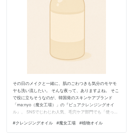
その日のメイクと一緒に、肌のごわつきも気分のモヤモ
ヤも洗い流したい。 そんな夜って、ありますよね。 そこ
で役に立ちそうなのが、韓国発のスキンケアブランド
「ma:nyo（魔女工場）」の『ピュアクレンジングオイ
ル』。 SNSでじわじわ人気、毛穴ケア部門でも「使って
よかった」の声が続々。 ポイントは、自然由来の植物オ
#
クレンジングオイル
#
魔女工場
#
植物オイル
イルたち。 スルスルっとなめらかにのびて、メイクや毛