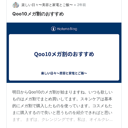
•
ているセットだった。 並べてみた。かわいい。 ミニサイ
楽しい日々〜美容と家電とご飯〜
2年前
ズが旅行に便利なサイズ感。美容液がスポイトつきなの
Qoo10メガ割のおすすめ
も嬉しい。 化粧水は…
明日からQoo10のメガ割が始まりますね。いつも欲しい
ものはメガ割でまとめ買いしてます。スキンケアは基本
的にメガ割で購入したものを使っています。コスメもた
まに購入するので良いと思うものを紹介できればと思い
ます。 まずは、クレンジングです。私は、オイルクレン
ジングが好きです。かつ、洗浄力もあって欲しいです。