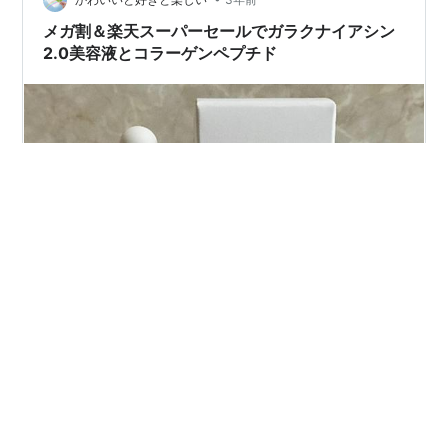
キンケア用品でどうにかしようとしたんですよ。肌荒れ
したときは韓国コスメの鎮静系のフェイスパックですぐ
メガ割＆楽天スーパーセールでガラクナイアシン
に治るぜ！と思って生きてきた2☆年……
2.0美容液とコラーゲンペプチド