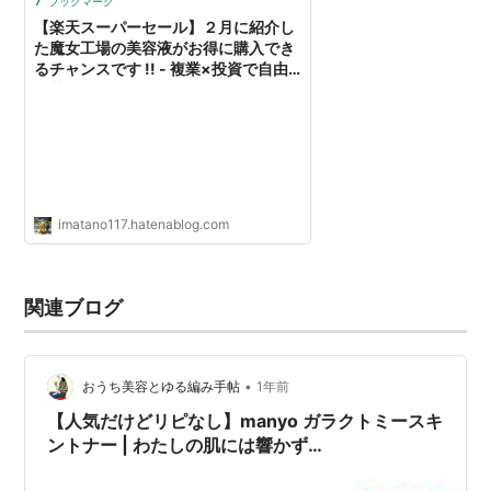
ブックマーク
【楽天スーパーセール】２月に紹介し
た魔女工場の美容液がお得に購入でき
るチャンスです !! - 複業×投資で自由
な暮らし
imatano117.hatenablog.com
関連ブログ
•
おうち美容とゆる編み手帖
1年前
【人気だけどリピなし】manyo ガラクトミースキ
ントナー | わたしの肌には響かず…