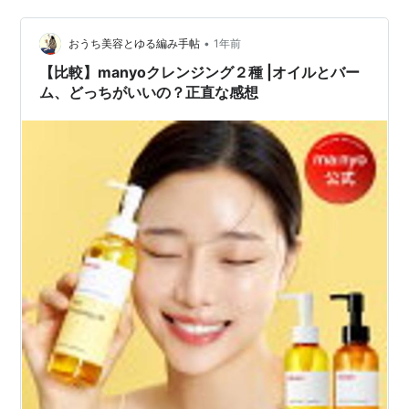
穴の奥の汚れまでやさしくキャッチ。 まるで肌の上で魔
法がとろけていくみたい。 洗い上がりは、うるっともっ
•
ちり。 オイルなのに重たさゼロ、むしろ「これが本当の
おうち美容とゆる編み手帖
1年前
しっとり感…？」と感じる人も多いんだとか。 しかも、
【比較】manyoクレンジング２種 |オイルとバー
ダブル洗顔不要。 お風呂あが…
ム、どっちがいいの？正直な感想