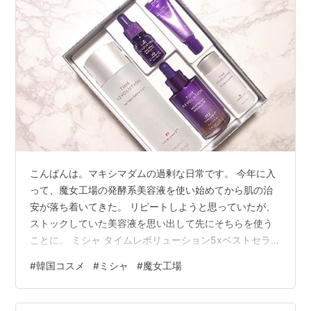
こんばんは。マキシマダムの過剰な日常です。 今年に入
って、魔女工場の発酵系美容液を使い始めてから肌の治
安が落ち着いてきた。 リピートしようと思っていたが、
ストックしていた美容液を思い出して先にそちらを使う
ことに。 ミシャ タイムレボリューション5xベストセラー
セット ※価格不明 www.qoo10.jp たしか、スタコリのセ
#
韓国コスメ
#
ミシャ
#
魔女工場
ールで買ったような気がするが…。価格を覚えていな
い。安かったことだけ覚えている。。 化粧水と美容液の
現品に、化粧水、美容液、クリームのミニサイズがつい