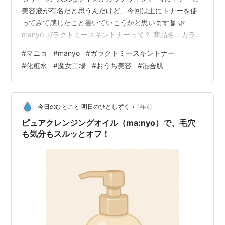
美容液が有名だと思うんだけど、今回は主にトナーを使
ってみて感じたこと書いていこうかと思います🪴 🌿
manyo ガラクトミースキントナーって？ 商品名：ガラク
トミースキントナー 容量：210ml 価格： ¥2,880 ※ｍ
#
マニョ
#
manyo
#
ガラクトミースキントナー
anyo公式楽天市場より2025年８月現在 タイプ：ふき取
#
化粧水
#
魔女工場
#
おうち美容
#
混合肌
り化粧水 🌿実際に使ってみた感想 ✓ 良かったところ ・
さっぱり軽い 液がかなりサラサラでべたつきはなし。全
然夏に使っても影響ないくらい。 香りもほとんどなく
て、油水分バランスを整える成分も入っているみたいだ
•
今日のひとこと 明日のひとしずく
1年前
か…
ピュアクレンジングオイル（ma:nyo）で、毛穴
も気分もスルッとオフ！