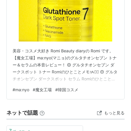
美容・コスメ大好き Romi Beauty diaryの Romi です。
【魔女工場】ma:nyo(マニョ)のグルタチオンセブン トナ
ー＆セラムの本音レビュー！ 🟡 グルタチオンセブン ダ
ークスポット トナー Romiのひとことメモᝰ✍🏻 🟡 グルタ
チオンセブン ダークスポット セラム Romiのひとことメ
モᝰ✍🏻 ◆ Instagram ◆ X （旧 Twitter） 🟡 グルタチオ
#
ma:nyo
#
魔女工場
#
韓国コスメ
ンセブン ダークスポット トナー ma:nyo グルタチオンセ
ブン トナー ◎ 肌の土台を整えるブースタートナー！
99％高純度ナノグルタチオンが角質層まですばやく浸
ネットで話題
もっと見る
透。次に使用するセラムの効果を最大限に引き出し…
7