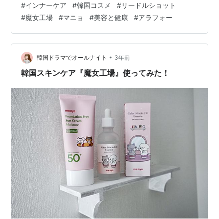
#
インナーケア
#
韓国コスメ
#
リードルショット
かわいいと好きと楽しい VTリードルショット100 300
#
魔女工場
#
マニョ
#
美容と健康
#
アラフォー
VTリードルショットリフティングアイクリーム マニョ
パンテトインエッセンス その他に使っているスキンケア
商品 POLAアイゾーンクリーム メラノCC美容液 マニョ
ガラ…
•
韓国ドラマでオールナイト
3年前
韓国スキンケア『魔女工場』使ってみた！