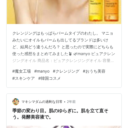
クレンジングはもっぱらバームタイプのわたし。 マニョ
みたいにオイルもバームも出してるブランドは多いけ
ど、結局どう違うんだろ？ と思ったので実際にどちらも
使った感想をまとめてみました🪴 🌿manyo ピュアクレン
ジングオイル 商品名：ピュアクレンジングオイル 容量：
200ml 価格： ¥2,300(税込) ※Manyo公式楽天市場より
#
魔女工場
#
manyo
#
クレンジング
#
おうち美容
2025年7月現在 タイプ：オイル 金木犀ver. 通常タイプの
#
スキンケア
#
韓国コスメ
香りのほうが好み… ✓おすすめポイント ・軽めのテクス
チャ！ どちらかといえばサラッと系のオイル。 わたしは
ダブル洗顔必須派だけどこのオイルは肌質でする・しな
いを選べて幅広い肌質で使える。 植物性オイル…
•
マキシマダムの過剰な日常
2年前
季節の変わり目。肌のゆらぎに。肌を立て直そ
う。発酵美容液で。