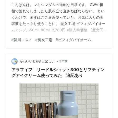
こんばんは。マキシマダムの過剰な日常です。 GWの粗
相で荒れてしまったた肌を立て直さねばならない。 とい
うわけで、まずはここ最近使っていた、お気に入りの美
容液をたっぷり使うことに。 魔女工場 ビフィダバイオー
ムアンプル50mL 80mL 2,780円 ※購入時価格 【魔女工
場公式】ビフィダバイオームアンプル50mL【送料無料】
#
韓国コスメ
#
魔女工場
#
ビフィダバイオーム
posted with カエレバ 楽天市場 Amazon Yahooショッピ
ング 今使っているものは、10周年の記念デザインで大容
量ボトル。美容液で80mLって結構な量で、毎日使うもの
•
としては嬉しい価格だと思う。 箱の裏側に10回目の春を
かわいいと好きと楽しい
3年前
迎えることができたことの感謝など…
アラフィフ リードルショット300とリフティン
グアイクリーム使ってみた 追記あり