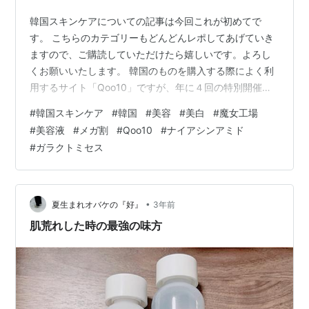
韓国スキンケアについての記事は今回これが初めてで
す。 こちらのカテゴリーもどんどんレポしてあげていき
ますので、ご購読していただけたら嬉しいです。よろし
くお願いいたします。 韓国のものを購入する際によく利
用するサイト「Qoo10」ですが、年に４回の特別開催さ
れる大規模セール、メガ割が９月１日(金)から始まりまし
#
韓国スキンケア
#
韓国
#
美容
#
美白
#
魔女工場
た！！ そこでQoo10で購入できる超オススメ韓国スキン
#
美容液
#
メガ割
#
Qoo10
#
ナイアシンアミド
ケをご紹介したいと思います。 「魔女工場 セラム ガラ
#
ガラクトミセス
クナイアシン2.0エッセンス」 -
https://www.qoo10.jp/su/1392841903/Q187267991 通
常版パッケージも販売されていますが、こちらは２０
２…
•
夏生まれオバケの『好』
3年前
肌荒れした時の最強の味方