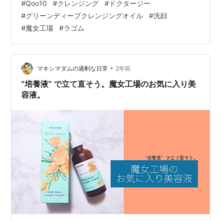
#
Qoo10
#
クレンジング
#
ドクタージー
そして、洗い上がりもつっぱらないものを探していまし
#
グリーンディープクレンジングオイル
#
洗顔
た。「Dr.Gのグリーンディープクレンジングオイル」
#
魔女工場
#
ラゴム
は、頑固なマスカラも落ちて洗い上がりもつっぱり感が
なかったです。匂いも気に入っています。
www.qoo10.jp次に、洗顔です。洗顔もクレンジングと同
様に洗浄力があってつっぱらなくて、泡立ち…
•
マキシマダムの過剰な日常
2年前
”培養液” で立て直そう。魔女工場のお気に入り美
容液。