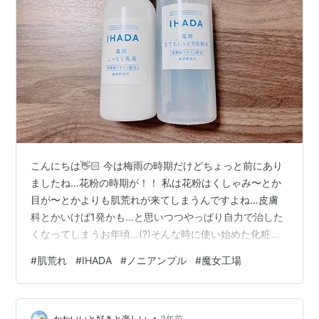
こんにちは👋🏻 今は梅雨の時期だけどちょっと前にあり
ましたね…花粉の時期が！！ 私は花粉はくしゃみ〜とか
目が〜とかよりも肌荒れが来てしまうんですよね…皮膚
科とかいけば1発かも…と思いつつやっぱり自力で治した
くなってしまうお年頃…(?)そんな時に使い始めた化粧
水、乳液が本当に最強だったので記録に残しておこうか
#
肌荒れ
#
IHADA
#
ノニアンプル
#
魔女工場
な、と！(プラス、お気に入りのアンプル・セラムも) 花
粉で赤いブツブツがおでこと両頬に出た今年の春…今年
は本当に本っっっ当に酷かった… まず自分の持ってるス
•
かわいいと好きと楽しい
3年前