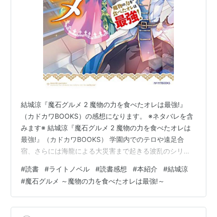
結城涼『魔石グルメ 2 魔物の力を食べたオレは最強!』
（カドカワBOOKS）の感想になります。 ※ネタバレを含
みます※ 結城涼『魔石グルメ 2 魔物の力を食べたオレは
最強!』（カドカワBOOKS） 学園内でのテロや遠足合
宿、さらには海龍による大災害まで起きる波乱のシリー
ズ二巻目。 あらすじ 結城涼『魔石グルメ 2 魔物の力を食
#
読書
#
ライトノベル
#
読書感想
#
本紹介
#
結城涼
べたオレは最強!』（カドカワBOOKS） 魔石グルメ ２ 魔
#
魔石グルメ ～魔物の力を食べたオレは最強!～
物の力を食べたオレは最強！ (カドカワBOOKS) 作者:結
城 涼 KADOKAWA Amazon 学園内でのテロや遠足合宿、
さらには海龍による大災害まで起きる波乱のシリーズ二