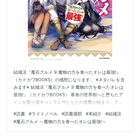
結城涼『魔石グルメ 9 魔物の力を食べたオレは最強!』
（カドカワBOOKS）の感想になります。 ※ネタバレを含
みます※ 結城涼『魔石グルメ 9 魔物の力を食べたオレは
最強!』（カドカワBOOKS） 暴食の世界樹へと堕ちたア
インを取り戻すべくラムザたちとの攻撃が始まり、アイ
ンも精神世界で戦いを始める、果たして暴走を収めるこ
#
読書
#
ライトノベル
#
読書感想
#
本紹介
#
結城涼
とはできるのか。 あらすじ 結城涼『魔石グルメ 9 魔物の
#
魔石グルメ ～魔物の力を食べたオレは最強!～
力を食べたオレは最強!』（カドカワBOOKS） 魔石グル
メ ９ 魔物の力を食べたオレは最強！ (カドカワBOOKS)
作者:結城 涼 KADOKAWA Amazon 暴食の世界樹へと堕ち