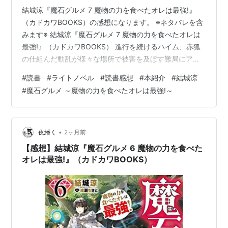
結城涼『魔石グルメ 7 魔物の力を食べたオレは最強!』
（カドカワBOOKS）の感想になります。 ※ネタバレを含
みます※ 結城涼『魔石グルメ 7 魔物の力を食べたオレは
最強!』（カドカワBOOKS） 進行を続けるハイム、赤狐
の仕組んだ動乱が様々な場所で被害を及ぼす難局にアイ
ンが立ち向かう。 あらすじ 結城涼『魔石グルメ 7 魔物の
#
読書
#
ライトノベル
#
読書感想
#
本紹介
#
結城涼
力を食べたオレは最強!』（カドカワBOOKS） 魔石グル
#
魔石グルメ ～魔物の力を食べたオレは最強!～
メ ７ 魔物の力を食べたオレは最強！ (カドカワBOOKS)
作者:結城 涼 KADOKAWA Amazon 進行を続けるハイム、
赤狐の仕組んだ動乱が様々な場所で被害を及ぼす難局に
アインが立ち向かう。 あらすじ “…
•
夜繙く
2ヶ月前
【感想】結城涼『魔石グルメ 6 魔物の力を食べた
オレは最強!』（カドカワBOOKS）