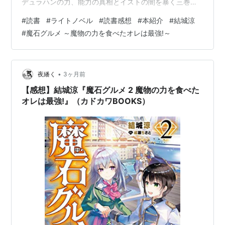
デュラハンの力、能力の真相とイストの闇を暴く三巻
目。 あらすじ 結城涼『魔石グルメ 3 魔物の力を食べたオ
#
読書
#
ライトノベル
#
読書感想
#
本紹介
#
結城涼
レは最強!』（カドカワBOOKS） 魔石グルメ ３ 魔物の力
#
魔石グルメ ～魔物の力を食べたオレは最強!～
を食べたオレは最強！ (カドカワBOOKS) 作者:結城 涼
KADOKAWA Amazon エウロとの外交に暴走するデュラ
ハンの力、能力の真相とイストの闇を暴く三巻目。 あら
すじ 魔石から魔物の能力を吸収する力…
•
夜繙く
3ヶ月前
【感想】結城涼『魔石グルメ 2 魔物の力を食べた
オレは最強!』（カドカワBOOKS）