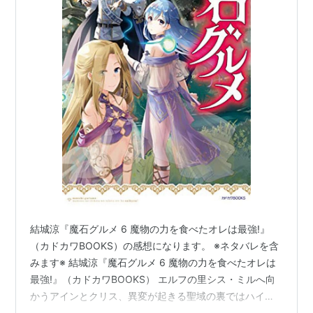
結城涼『魔石グルメ 6 魔物の力を食べたオレは最強!』
（カドカワBOOKS）の感想になります。 ※ネタバレを含
みます※ 結城涼『魔石グルメ 6 魔物の力を食べたオレは
最強!』（カドカワBOOKS） エルフの里シス・ミルへ向
かうアインとクリス、異変が起きる聖域の裏ではハイム
に赤狐の魔の手が迫る。 あらすじ 結城涼『魔石グルメ 6