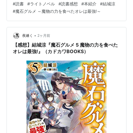
#
読書
#
ライトノベル
#
読書感想
#
本紹介
#
結城涼
魔物の力を食べたオレは最強!』（カドカワBOOKS） 魔
#
魔石グルメ ～魔物の力を食べたオレは最強!～
石グルメ ６ 魔物の力を食べたオレは最強！ (カドカワ
BOOKS) 作者:結城 涼 KADOKAWA Amazon エルフの里
シス・ミルへ向かうアインとクリス、異変が起きる聖域
の裏ではハイムに赤狐の魔の手が迫る。 …
•
夜繙く
2ヶ月前
【感想】結城涼『魔石グルメ 5 魔物の力を食べた
オレは最強!』（カドカワBOOKS）