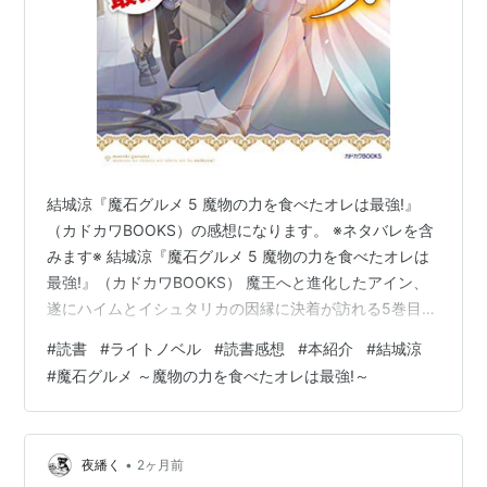
結城涼『魔石グルメ 5 魔物の力を食べたオレは最強!』
（カドカワBOOKS）の感想になります。 ※ネタバレを含
みます※ 結城涼『魔石グルメ 5 魔物の力を食べたオレは
最強!』（カドカワBOOKS） 魔王へと進化したアイン、
遂にハイムとイシュタリカの因縁に決着が訪れる5巻目。
あらすじ 結城涼『魔石グルメ 5 魔物の力を食べたオレは
#
読書
#
ライトノベル
#
読書感想
#
本紹介
#
結城涼
最強!』（カドカワBOOKS） 魔石グルメ ５ 魔物の力を食
#
魔石グルメ ～魔物の力を食べたオレは最強!～
べたオレは最強！ (カドカワBOOKS) 作者:結城 涼
KADOKAWA Amazon 魔王へと進化したアイン、遂にハ
イムとイシュタリカの因縁に決着が訪れる5巻目。 あら
すじ 伝説級の魔物たちの魔石を食べ続…
•
夜繙く
2ヶ月前