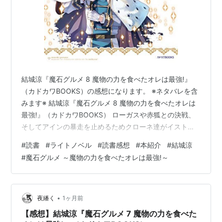
結城涼『魔石グルメ 8 魔物の力を食べたオレは最強!』
（カドカワBOOKS）の感想になります。 ※ネタバレを含
みます※ 結城涼『魔石グルメ 8 魔物の力を食べたオレは
最強!』（カドカワBOOKS） ローガスや赤狐との決戦、
そしてアインの暴走を止めるためクローネ達がイストに
赴く最終決戦のシリーズ8巻目。 あらすじ 結城涼『魔石
#
読書
#
ライトノベル
#
読書感想
#
本紹介
#
結城涼
グルメ 8 魔物の力を食べたオレは最強!』（カドカワ
#
魔石グルメ ～魔物の力を食べたオレは最強!～
BOOKS） 魔石グルメ ８ 魔物の力を食べたオレは最強！
(カドカワBOOKS) 作者:結城 涼 KADOKAWA Amazon ロ
ーガスや赤狐との決戦、そしてアインの暴走を止めるた
めクローネ達がイストに赴く最終決戦のシ…
•
夜繙く
1ヶ月前
【感想】結城涼『魔石グルメ 7 魔物の力を食べた