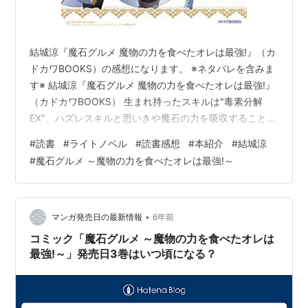
結城涼『魔石グルメ 魔物の力を食べたオレは最強!』（カ
ドカワBOOKS）の感想になります。 ※ネタバレを含みま
す※ 結城涼『魔石グルメ 魔物の力を食べたオレは最強!』
（カドカワBOOKS） 生まれ持ったスキルは"毒素分解
EX"、ハズレスキルと思いきや魔石の力を吸収することが
でき、隣国の王子であることが分かり新たな生活が幕を
#
読書
#
ライトノベル
#
読書感想
#
本紹介
#
結城涼
開ける。 あらすじ 結城涼『魔石グルメ 魔物の力を食べ
#
魔石グルメ ～魔物の力を食べたオレは最強!～
たオレは最強!』（カドカワBOOKS） 魔石グルメ 魔物の
力を食べたオレは最強！ (カドカワBOOKS) 作者:結城 涼
KADOKAWA Amazon 生まれ持ったスキルは"毒素分解
EX"、ハズレスキルと思いきや魔石の力…
•
マンガ発売日の最新情報
6年前
コミック「魔石グルメ ～魔物の力を食べたオレは
最強!～」発売日3巻はいつ頃になる？