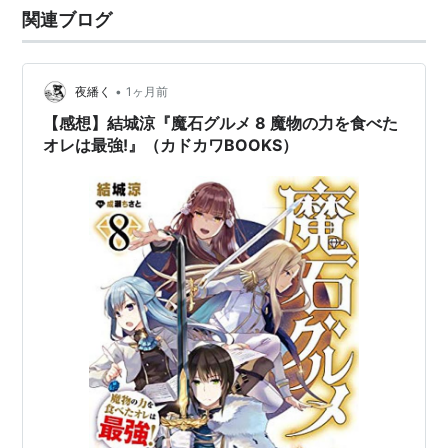
関連ブログ
たアインを取り戻すべくラムザたちと…
•
夜繙く
1ヶ月前
【感想】結城涼『魔石グルメ 8 魔物の力を食べた
オレは最強!』（カドカワBOOKS）