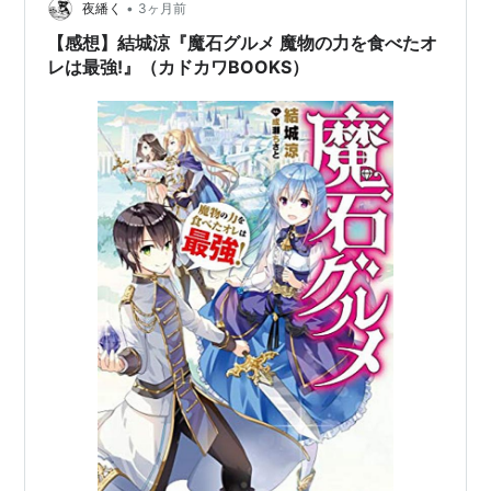
巻目。 あらすじ 転生特典のおかげで…
•
夜繙く
3ヶ月前
【感想】結城涼『魔石グルメ 魔物の力を食べたオ
レは最強!』（カドカワBOOKS）