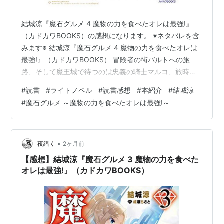
結城涼『魔石グルメ 4 魔物の力を食べたオレは最強!』
（カドカワBOOKS）の感想になります。 ※ネタバレを含
みます※ 結城涼『魔石グルメ 4 魔物の力を食べたオレは
最強!』（カドカワBOOKS） 冒険者の街バルトへの旅
路、そして魔王城で待つのは忠義の騎士マルコ、旅時の
果てにアインが王となるシリーズ4巻目。 あらすじ 結城
#
読書
#
ライトノベル
#
読書感想
#
本紹介
#
結城涼
涼『魔石グルメ 4 魔物の力を食べたオレは最強!』（カド
#
魔石グルメ ～魔物の力を食べたオレは最強!～
カワBOOKS） 魔石グルメ ４ 魔物の力を食べたオレは最
強！ (カドカワBOOKS) 作者:結城 涼 KADOKAWA
Amazon 冒険者の街バルトへの旅路、そして魔王城で待
つのは忠義の騎士マルコ、旅時の果てにアイン…
•
夜繙く
2ヶ月前
【感想】結城涼『魔石グルメ 3 魔物の力を食べた
オレは最強!』（カドカワBOOKS）