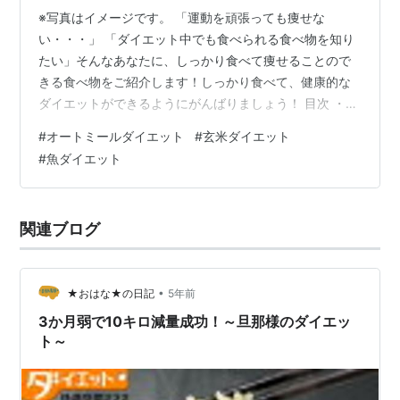
※写真はイメージです。 「運動を頑張っても痩せな
い・・・」 「ダイエット中でも食べられる食べ物を知り
たい」そんなあなたに、しっかり食べて痩せることので
きる食べ物をご紹介します！しっかり食べて、健康的な
ダイエットができるようにがんばりましょう！ 目次 ・お
米の代わりに！玄米 ・オートミールでカロリーカット！
#
オートミールダイエット
#
玄米ダイエット
・魚でタンパク質と良質な油を摂取 ・お米の代わりに！
#
魚ダイエット
玄米 糖質オフダイエットが流行っている昨今。 糖質や炭
水化物はダイエットの敵だと思っていませんか？ でも、
糖質や炭水化物を全く食べないと、リバウンド しやすく
関連ブログ
なったり、低血糖を起こしたりと、リスクもあるんで
す。 しっかり食べて、健康的に痩せ…
•
★おはな★の日記
5年前
3か月弱で10キロ減量成功！～旦那様のダイエッ
ト～