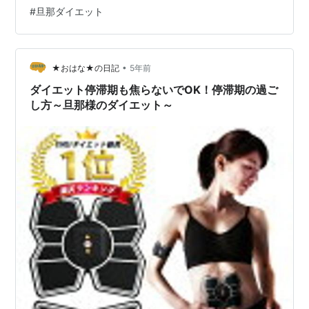
ます 停滞期中の生地はこちら↓
#
旦那ダイエット
pidechan.hatenablog.com 何もしないで待つというのも
調べてみると科学的に理由がありそうです 人からだは脂
肪がおちても、水分がちないなんてことももちろんある
ようで、 脂肪が落ちてから…
•
★おはな★の日記
5年前
ダイエット停滞期も焦らないでOK！停滞期の過ご
し方～旦那様のダイエット～