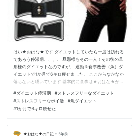
はい★おはな★です ダイエットしていたら一度は訪れる
であろう停滞期、、、、 旦那様もその一人！その後の旦
那様のダイエットなのですが、 運動＆食事改善（魚）ダ
イエットで1か月で6キロ痩せました。 ここからなかなか
落ちないと嘆いています 基本的に食事は★おはな★が用
意しているので無理な食事制限などは しないのですが、
#
ダイエット停滞期
#
ストレスフリーなダイエット
停滞期で悩んでる方なども多いかと思いますので、 体の
#
ストレスフリーなポイ活
#
魚ダイエット
仕組みを知って正しく理解すれば焦る必要もなさそうだ
#
1か月で6キロ痩せた
なと思いましたので 記事にしておきます そもそも停滞期
ってなぜおこるのでしょう？ これは体の正常な反応で
「ホメオスタシス」という体の状態を一定に保とうとす
る機能によるものです。 飢餓…
•
★おはな★の日記
5年前