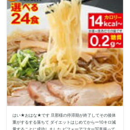
はい★おはな★です 旦那様の停滞期が終了してその後体
重がするする落ちて ダイエットはじめてからー10キロ減
量することに成功しました ビフォーアフター写真撮って