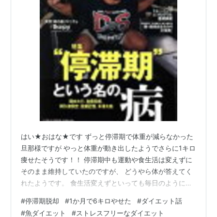
はい★おはな★です ずっと停滞期で体重が減らなかった
旦那様ですが やっと体重が動き出したようでさらに1キロ
痩せたそうです！！ 停滞期中も運動や食生活は変えずに
そのまま維持していたのですが、 どうやら体が答えてく
れたようです。 食生活変えずといっても毎日のように甘
いスイーツなどは食べていますし、 結構寝る前でも気に
#
停滞期脱却
#
1か月で6キロやせた
#
ダイエット話
せずに食べる人なので そこらへんはゆるゆるでやってい
#
魚ダイエット
#
ストレスフリーなダイエット