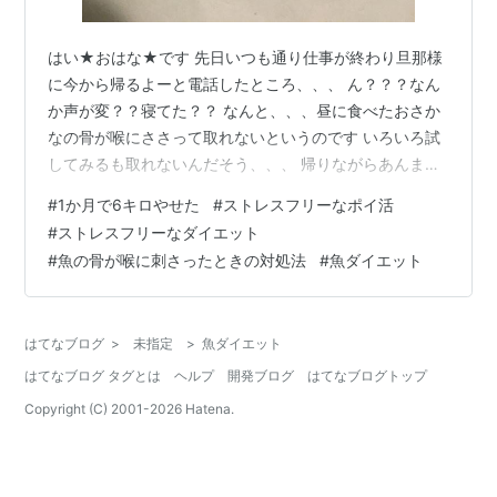
はい★おはな★です 先日いつも通り仕事が終わり旦那様
に今から帰るよーと電話したところ、、、 ん？？？なん
か声が変？？寝てた？？ なんと、、、昼に食べたおさか
なの骨が喉にささって取れないというのです いろいろ試
してみるも取れないんだそう、、、 帰りながらあんまり
取れないようだと病院に行かせないトナー。。。 と考え
#
1か月で6キロやせた
#
ストレスフリーなポイ活
ながら帰路につきました！ 帰ってみると！ 先ほどよりテ
#
ストレスフリーなダイエット
ンションの上がった声で旦那様が迎えてくれ、、 魚の骨
#
魚の骨が喉に刺さったときの対処法
#
魚ダイエット
やばいの取れた！！ というので見てみたら わかるか
な？？ 結構ごついの刺さってたな、、、ちなみに先端の
赤い色は血だそうです、、、 こんなの刺さってたらいた
はてなブログ
>
未指定
>
魚ダイエット
いよね、、、 試したことを聞…
はてなブログ タグとは
ヘルプ
開発ブログ
はてなブログトップ
Copyright (C) 2001-
2026
Hatena.