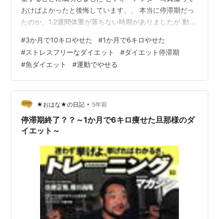
おけばよかったと後悔しています、、 本当に停滞期だっ
たのか、1.2週間体重が落ちない時期がありましたが 動き
出したら一気に落ちたような感じです 要した日数として
#
3か月で10キロやせた
#
1か月で6キロやせた
は3か月弱ですね 運動しすぎて、食欲が落ちてからごは
#
ストレスフリーなダイエット
#
ダイエット停滞期
んの量をダイエット前より減らしていたのですが 減らし
#
魚ダイエット
#
運動でやせる
た量でおなか一杯らしく それ以上は体が欲しないように
なったみたいです 胃がかなり小さくなったようです
ね。。。 それでも一般的な定食のごはん大盛分くらいは
食べてますけどね。。。 ★…
•
★おはな★の日記
5年前
停滞期終了？？～1か月で6キロ痩せた旦那様のダ
イエット～