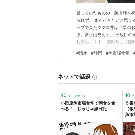
曇っていたものの、薩埵峠へ初
られず。 また行きたいと思える
ップで見たマグロ丼は２階のお
原。富士山見えず。 三枚目の
お勧めします。 静岡駅まで距
行ったなぁ。 ４か所回って５
#
清水
#
静岡
#
魚市場食堂
へは２時間の表示。 結局大井
ぶりに高速道路を運転したもの
ネットで話題
40
10
ブックマーク
ブ
小田原魚市場食堂で朝食を食
５番
べる！ - じゃじゃ嫁日記
（飯
魚市
かま
礼】 
メ旅