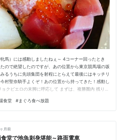
牝馬）には感動しましたねぇ～ 4コーナー回ったとき
ったので絶望したのですが、あの位置から東京競馬場の坂
るみるうちに先頭集団を射程にとらえて最後にはキッチリ
。今村聖奈騎手よくぞ！あの位置から持ってきた！感動し
リョクピエロの末脚に呼応して まずは、複勝圏内 残り
ムコアを差し切り３着にもラフターラインズが突っ込んで
場食堂
#
まぐろ食べ放題
シリーズがプラスに浮上しました^^ 今週末は日本ダービ
レシート回避でコン…
6ヶ月前
場食堂で地魚刺身堪能～路面電車