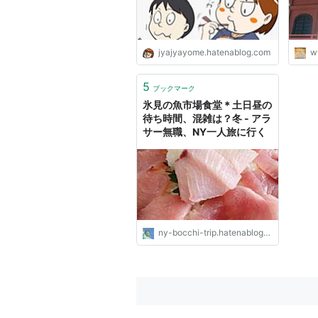
jyajyayome.hatenablog.com
w
5
ブックマーク
氷見の魚市場食堂＊土日昼の
待ち時間、混雑は？冬 - アラ
サー無職、NY一人旅に行く
ny-bocchi-trip.hatenablog.com