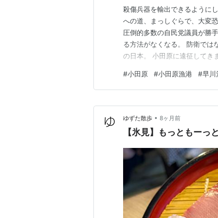
殺傷兵器を輸出できるようにし
への道、まっしぐらで、大変恐
圧倒的多数の自民党議員が勝手
る方法がなくなる。 防衛では
の日本。 小田原に遠征してき
レ。安いうちに仕入れておきま
#
小田原
#
小田原漁港
#
早川
どいいんです。 早朝からオリ
した。 魚市場食堂に着いたのは
•
ゆずた散歩
8ヶ月前
【氷見】もっともーっ