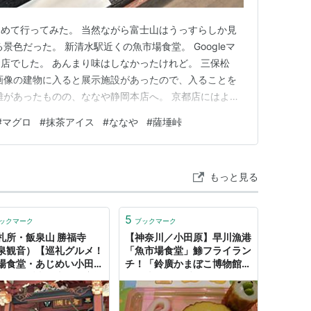
めて行ってみた。 当然ながら富士山はうっすらしか見
景色だった。 新清水駅近くの魚市場食堂。 Googleマ
店でした。 あんまり味はしなかったけれど。 三保松
画像の建物に入ると展示施設があったので、入ることを
離があったものの、ななや静岡本店へ。 京都店にはよく
時間程。 道路が混み合う前に帰路へ向かうものの、横浜
#
マグロ
#
抹茶アイス
#
ななや
#
薩埵峠
松田、厚木、大和トンネルで渋滞に巻き込まれた。 久し
の、皆運転が…
もっと見る
5
ックマーク
ブックマーク
札所・飯泉山 勝福寺
【神奈川／小田原】早川漁港
泉観音）【巡礼グルメ！
「魚市場食堂」鯵フライラン
場食堂・あじめい小田原
チ！「鈴廣かまぼこ博物館」
ぼこ・坂東三十三観音巡
で５歳児が可愛いかまぼこ寿
- ひよ夫婦smile・グル
司を作りました。 - 電車王子
行記
の賢い育て方☆彡