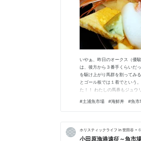
いやぁ、昨日のオークス（優駿
は、後方から３番手くらいだ
を駆け上がり馬群を割ってみ
とゴール板では１着でという
た！！ わたしの馬券もジュウ
50mで馬単 最後は、ドリー
#
土浦魚市場
#
海鮮丼
#
魚市
きて３連単！ 一気に春のＧ１
ー（東京優駿）です狙いは、べ
•
ホリスティックライフ in 世田谷
小田原漁港遠征～魚市