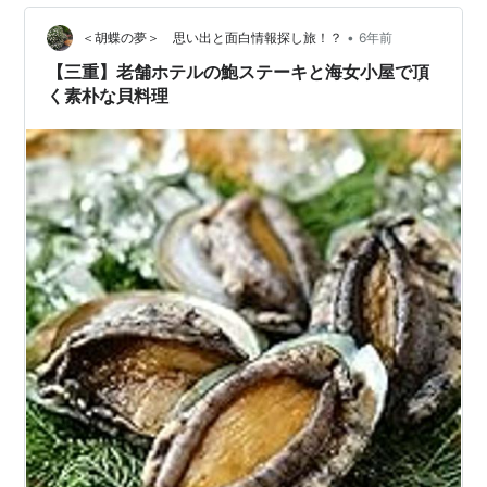
•
＜胡蝶の夢＞ 思い出と面白情報探し旅！？
6年前
【三重】老舗ホテルの鮑ステーキと海女小屋で頂
く素朴な貝料理