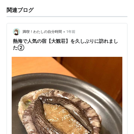
関連ブログ
•
満喫！わたしの自分時間
1年前
熱海で人気の宿【大観荘】を久しぶりに訪れまし
た②