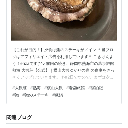
【これが目的！】夕食は鮑のステーキがメイン ＊当ブロ
グはアフィリエイト広告を利用しています＊ ごきげんよ
う！erizaです(^^♪ 前回の続き、静岡県熱海市の温泉旅館
熱海 大観荘【公式】｜横山大観ゆかりの宿 の食事をさっ
そくアップしていきます。 1泊2日ですので、まずは夕食
から。 自家製梅酒が美味しいし、これを飲むと帰ってき
#
大観荘
#
熱海
#
横山大観
#
老舗旅館
#
宿泊記
たなぁ～と勝手に感じます。 春らしい彩り豊かな酒肴。
#
鮑
#
鮑のステーキ
#
蕨鍋
向付～新鮮なお刺身の盛り合わせ～ 大観荘のお刺身は、
心底美味しい！！ 新鮮な地の物に出会えるのが幸せ。 桜
の形に抜かれた玉子豆腐。 その名も「桜豆腐」。 日本料
関連ブログ
理はやっぱり春にいただくのが、いちばん季節を感じら
れるから…