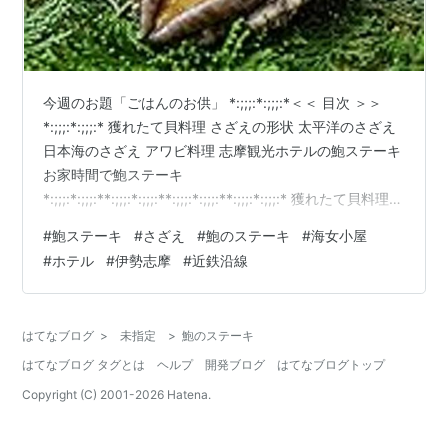
今週のお題「ごはんのお供」 *:;;;:*:;;;:*＜＜ 目次 ＞＞
*:;;;:*:;;;:* 獲れたて貝料理 さざえの形状 太平洋のさざえ
日本海のさざえ アワビ料理 志摩観光ホテルの鮑ステーキ
お家時間で鮑ステーキ
*:;;;:*:;;;:**:;;;:*:;;;:**:;;;:*:;;;:**:;;;:*:;;;:* 獲れたて貝料理
前回投稿した「さざえのつぼ焼き」と関連し、日本海と
#
鮑ステーキ
#
さざえ
#
鮑のステーキ
#
海女小屋
太平洋のさざえの違いです。 前回の記事はこちら...
#
ホテル
#
伊勢志摩
#
近鉄沿線
finitykt.hatenablog.com さざえの形状 太平洋のさざえ
大きな棘があるのが特徴です。 前回ご紹介した伊勢志摩
のさざえには棘がありま…
はてなブログ
>
未指定
>
鮑のステーキ
はてなブログ タグとは
ヘルプ
開発ブログ
はてなブログトップ
Copyright (C) 2001-
2026
Hatena.