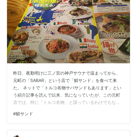
昨日、夜勤明けに三ノ宮の神戸サウナで温まってから、
元町の「SABAR」という店で「鯖サンド」を食べて来
た。 ネットで「トルコ名物サバサンドもあります」とい
う紹介記事を読んで以来、気になっていたが、この元町
店では、特に「トルコ名物」と謳っているわけでもなか
った。 メニューには「さばの各国料理」というコーナー
#
鯖サンド
もあって、イタリアやメキシコのサバ料理も並んでいる
のに、この中に「トルコ料理・鯖サンド」という記載は
見られない。 鯖サンドは「サバとチーズのサンド」とい