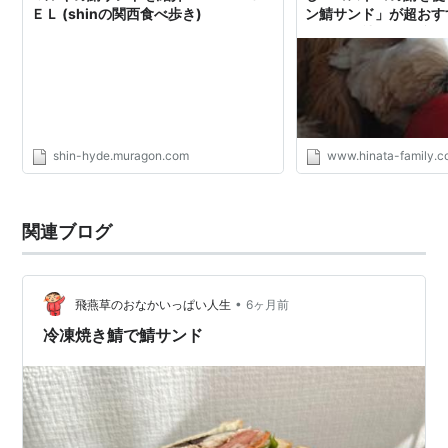
ＥＬ (shinの関西食べ歩き)
ン鯖サンド」が超おすす
録！平凡社員が１億円
闘記！
shin-hyde.muragon.com
www.hinata-family.
関連ブログ
•
飛燕草のおなかいっぱい人生
6ヶ月前
冷凍焼き鯖で鯖サンド