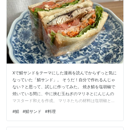
Xで鯖サンドをテーマにした漫画を読んでからずっと気に
なっていた「鯖サンド」。 そうだ！自分で作れるんじゃ
ない？と思って、試しに作ってみた。 焼き鯖を塩胡椒で
焼いている間に、中に挟む玉ねぎのマリネとにんじんの
マスタード和えを作成。 マリネたちの材料は塩胡椒とオ
リーブオイルとレモン汁を。にんじんの方には、その味
#
鯖
#
鯖サンド
#
料理
付けに粒マスタードと砂糖を少しだけ追加してみて。 完
成〜！ サンド系はラップで巻いてからナイフで半分にす
ると綺麗にカットできます。 おうちにあったもので作っ