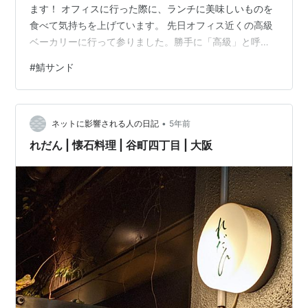
ます！ オフィスに行った際に、ランチに美味しいものを
食べて気持ちを上げています。 先日オフィス近くの高級
ベーカリーに行って参りました。勝手に「高級」と呼ん
でいますが。今どこのパン屋さん（ベーカリー！？）に
#
鯖サンド
行っても、オサレですよね～。見た目もお味も。 「うひ
ゃっ」と思わせるいいお値段ですが、やれどこ産の小麦
だの、無農薬の卵だのを考えたら、安いぐらいかもしれ
•
ませんね。企業努力に感謝です。 いつも長蛇の列のパン
ネットに影響される人の日記
5年前
屋さんへ行ってみると、まぁ～おフランスか、と思うよ
れだん | 懐石料理 | 谷町四丁目 | 大阪
うなディスプレイ。わくわくしながら…