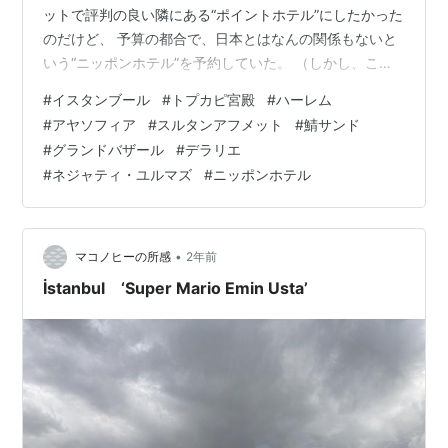
ットで評判の良い隣にある“ポイントホテル”にしたかった
のだけど、 予算の都合で、日本とはなんの関係もないと
いう“ニッポンホテル”を予約していた。 （しかし、これ
は当たりだった！！） 昨晩は爆睡。腹が減って目が覚め
#
イスタンブール
#
トプカピ宮殿
#
ハーレム
た。 ホテルは朝食付きに決めているので、そそくさとモ
#
アヤソフィア
#
スルタンアフメット
#
鯖サンド
ーニングブッフェの会場へ向かう。 会場は清潔感があっ
#
グランドバザール
#
デラリエ
て、スタッフも礼儀正しく気持ちがいい。 料理もいろい
#
ネジャティ・ユルマズ
#
ニッポンホテル
ろ豊富に提供されていたが、スマホの翻訳機のおかげで
「Mantarli Omlet」がきのこのオムレツだということが分
かり、 …
•
マコノヒーの所感
2年前
İstanbul ‘Super Mario Emin Usta’