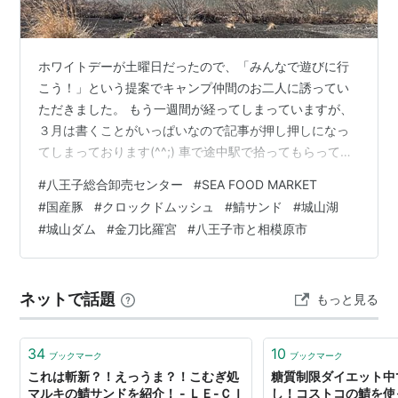
ホワイトデーが土曜日だったので、「みんなで遊びに行
こう！」という提案でキャンプ仲間のお二人に誘ってい
ただきました。 もう一週間が経ってしまっていますが、
３月は書くことがいっぱいなので記事が押し押しになっ
てしまっております(^^;) 車で途中駅で拾ってもらってお
二人と行ったのはなんと「八王子総合卸売センター」と
#
八王子総合卸売センター
#
SEA FOOD MARKET
いう市場？で、本当は朝早く行けばとっても有意義な市
#
国産豚
#
クロックドムッシュ
#
鯖サンド
#
城山湖
場らしいのです。 ↑ ここでランチ？？ってビックリ👀で
#
城山ダム
#
金刀比羅宮
#
八王子市と相模原市
した！ 着いたのはお昼過ぎだったのですが、それでもお
肉やお米を買っちゃいましたが、本当の目的はランチで
した。 地元の方はご存知の方も多いと思いますが、私た
ネットで話題
もっと見る
ちにとってはその雰囲気もお値段も…
34
10
ブックマーク
ブックマーク
これは斬新？！えっうま？！こむぎ処
糖質制限ダイエット中
マルキの鯖サンドを紹介！ - ＬＥ-ＣＩ
し！コストコの鯖を使