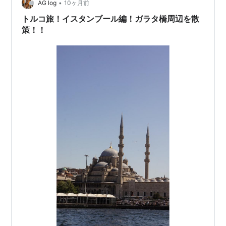
•
った名称でメニューの端の方に記されているだけだっ
AG log
10ヶ月前
た。だからと言って、特に腹も立たない。サバとチーズ
トルコ旅！イスタンブール編！ガラタ橋周辺を散
のサンドはなかなか美味しかった。 実のところ…
策！！