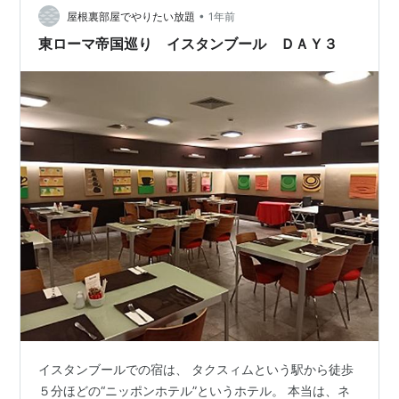
•
てみただけだけれど、結構いい感じに。 焼き鯖のおかげ
屋根裏部屋でやりたい放題
1年前
で結構ボリュームのあるサンドイッチになったのも良い
東ローマ帝国巡り イスタンブール ＤＡＹ３
ところ。 しかも、なんといっても色…
イスタンブールでの宿は、 タクスィムという駅から徒歩
５分ほどの“ニッポンホテル”というホテル。 本当は、ネ