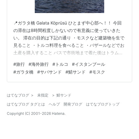
📍ガラタ橋 Galata Köprüsü ひとまず中心部へ！！ 今回
の滞在は8時間程度しかないので有意義に使っていきた
い。 滞在の目的は下記の通り ・モスクなど建築物を生で
見ること ・トルコ料理を食べること ・バザールなどでお
土産を購入すること バスで市街地まで着た後はトラムを
使ってガラタ橋周辺に来た。 📍Yeni Mosque Yeni Camii
#
旅行
#
海外旅行
#
トルコ
#
イスタンブール
橋から見えるモスク。美しい。 海も入る角度なのでとて
#
ガラタ橋
#
サバサンド
#
鯖サンド
#
モスク
も映える。 高架下のお店たち。 初めて通ったときは価格
帯に対して高いと思っていたが、のちのち振り返ればト
ルコの物価としては妥当だったのかもしれない。 イスタ
はてなブログ
>
未指定
>
鯖サンド
ンブールの物価高騰えげつないことになっ…
はてなブログ タグとは
ヘルプ
開発ブログ
はてなブログトップ
Copyright (C) 2001-
2026
Hatena.