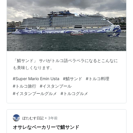
「鯖サンド」 サバがトルコ語ペラペラになるとこんなに
も美味しくなります。
#
Super Mario Emin Usta
#
鯖サンド
#
トルコ料理
#
トルコ旅行
#
イスタンブール
#
イスタンブールグルメ
#
トルコグルメ
•
ぼたむす日記
3年前
オサレなベーカリーで鯖サンド