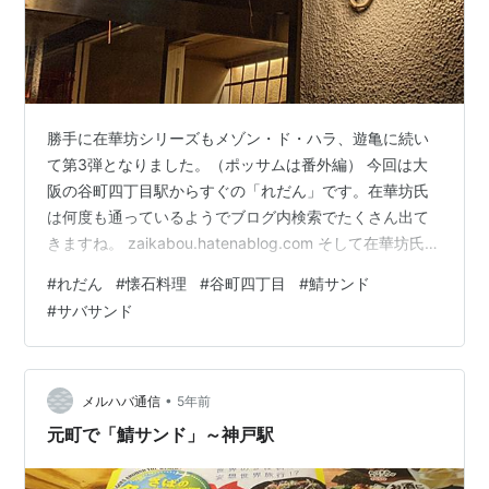
勝手に在華坊シリーズもメゾン・ド・ハラ、遊亀に続い
て第3弾となりました。（ポッサムは番外編） 今回は大
阪の谷町四丁目駅からすぐの「れだん」です。在華坊氏
は何度も通っているようでブログ内検索でたくさん出て
きますね。 zaikabou.hatenablog.com そして在華坊氏に
影響されて通うようになったAQM氏もたくさん記事を書
#
れだん
#
懐石料理
#
谷町四丁目
#
鯖サンド
かれています。どの記事も美味そうすぎる。というわけ
#
サバサンド
で今回は在華坊氏と、在華坊氏に影響されたAQM氏に影
響されたブログです。 aqm.hatenablog.jp 以下、入店後
の会話。 「今日は初めてですか？」「はい」「出張と
か？」「はい」「なにかご覧になって？」「ネットと…
•
メルハバ通信
5年前
元町で「鯖サンド」～神戸駅