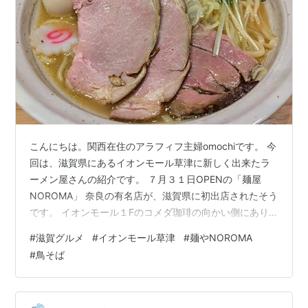
こんにちは。関西在住のアラフィフ主婦omochiです。 今
回は、滋賀県にあるイオンモール草津に新しく出来たラ
ーメン屋さんの紹介です。 ７月３１日OPENの「麺屋
NOROMA」 奈良の有名店が、滋賀県に初出店されたそう
です。 イオンモール１Fのコメダ珈琲の向かい側にあり
ます。シンプルでお洒落な外観です。 店内はこんな感
#
滋賀グルメ
#
イオンモール草津
#
麺やNOROMA
じ。 平日のお昼時に行ったのですが、すでに行列が出来
#
鳥そば
ていて１５分ほど待ちました。名前を書く紙などは無
く、行列の後ろに待っていれば良いです。 木のテーブル
に丸椅子っぽい椅子の席と、omochiはボックス席みたい