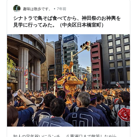
豊屋 関連ランキング：ラーメン | 美合駅 ブログランキン
•
グ参加しています！
趣味は散歩です。
7年前
シナトラで鳥そば食べてから、神田祭のお神輿を
見学に行ってみた。（中央区日本橋室町）
知人の定年祝いにランチ。 八重洲口まで散策しながら。