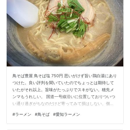
鳥そば豊屋 鳥そば塩 750円 思いがけず旨い鶏白湯にあり
つけた。良い評判を聞いていたのでちょっとは期待して
いたがそれ以上。旨味がたっぷりでスキがない。穂先メ
ンマもうれしい。 国道一号線沿いに位置しておりついつ
い通り過ぎがちなのだけど寄ってみて損はしない。個人
的にはファンだな。 国道一号線沿いなので駐車場は共同
#
ラーメン
#
鳥そば
#
愛知ラーメン
駐車場がたくさんある。近隣の店舗も人気のお店がある
ので駐車場は大きいがお昼時になると混みあう。 鳥そば