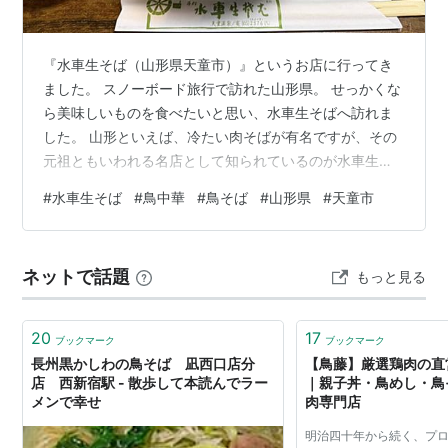
『水車生そば（山形県天童市）』というお店に行ってき
ました。 スノーボード旅行で訪れた山形県。 せっかくな
ら美味しいものを食べたいと思い、水車生そばへ訪れま
した。 山形といえば、冷たい肉そばが有名ですが、その
元祖ともいわれる名店として知られているのが水車生そ
ば。 美味しいそばを食べることができましたよ。 夜10時
#
水車生そば
#
鳥中華
#
鳥そば
#
山形県
#
天童市
まで営業しているのも、嬉しいポイントではないでしょ
うか。 今回は、そんな『水車生そば』について紹介しま
す。 実際に訪れた雰囲気を写真付きで紹介するので、よ
ネットで話題
もっと見る
ければ参考にしてみてください。 【スポンサーリンク】
山形県天童にある人気店『水車生そば』とは・・・ 山形
県天童市にあるお店のことです…
20
17
ブックマーク
ブックマーク
長州黒かしわの鳥そば 凪西口店分
【鳥藤】厳選鶏肉の直
店 西新宿駅 - 散歩して本読んでラー
｜親子丼・鳥めし・鳥
メンで幸せ
肉専門店
明治四十年から続く、プ