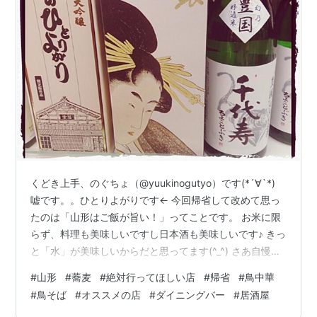
くどき上手、のぐちょ（@yuukinogutyo）です(*´∀`*)
嘘です。。ひとりよがりです← 今回帰省して改めて思っ
たのは「山形はご飯が旨い！」ってことです。 お米に限
らず、料理も美味しいですし日本酒も美味しいです♪ きっ
と「水」が美味しいからだと思ってます(^_^) さあ自慢し
まくったところで、山形に来たら絶対に行ってほしい店
#
山形
#
蕎麦
#
絶対行ってほしい店
#
帰省
#
鳥中華
をご紹介します♪ 寿々喜そば屋 寿々喜そば屋 関連ランキ
#
鳥そば
#
オススメの店
#
ダイニングバー
#
居酒屋
ング：そば（蕎麦） | 漆山駅 ここの名物は２つ！「鳥中