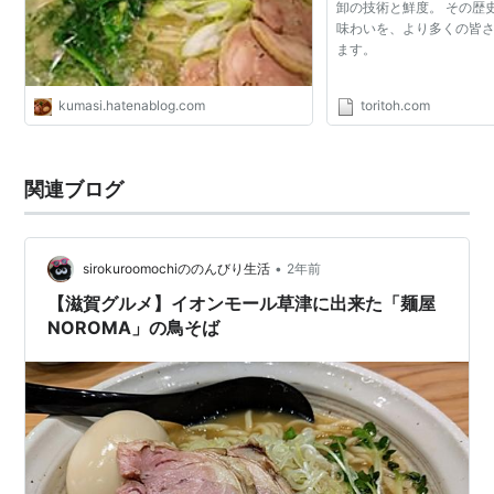
卸の技術と鮮度。 その歴
味わいを、より多くの皆
ます。
kumasi.hatenablog.com
toritoh.com
関連ブログ
•
sirokuroomochiののんびり生活
2年前
【滋賀グルメ】イオンモール草津に出来た「麺屋
NOROMA」の鳥そば