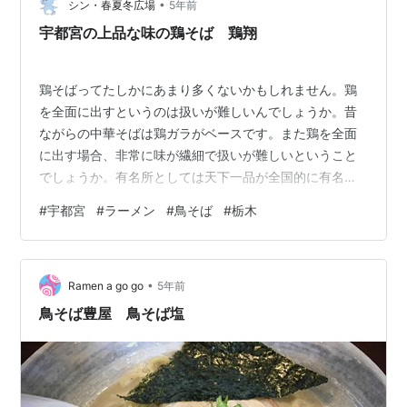
な仕切りのある席に通されました。 下が畳みたいになっ
•
シン・春夏冬広場
5年前
ていて、靴を脱いで座り…
宇都宮の上品な味の鶏そば 鶏翔
鶏そばってたしかにあまり多くないかもしれません。鶏
を全面に出すというのは扱いが難しいんでしょうか。昔
ながらの中華そばは鶏ガラがベースです。また鶏を全面
に出す場合、非常に味が繊細で扱いが難しいということ
でしょうか。有名所としては天下一品が全国的に有名で
す。鶏そばという名前ではありませんが、鶏ガラをベー
#
宇都宮
#
ラーメン
#
鳥そば
#
栃木
スとした濃厚ラーメンです。豚骨に匹敵するラーメンで
す。鶏だけであそこまでなるんですね。栃木としては
HIBARIが有名ですね。こちらは以前ご紹介しました。味
•
としては非常に上品な味わいでポタージュといった味わ
Ramen a go go
5年前
いです。女性に人気のお店で非常にヘルシーな印象で
鳥そば豊屋 鳥そば塩
す。最近できたお店鶏翔さんに伺ったのでご紹介しま…