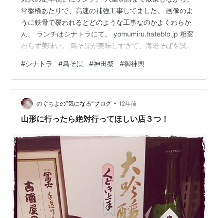
常盤橋あたりで、高速の補強工事してました。 画像のよ
うに鉄骨で覆われるとどのような工事なのかよくわらか
ん。 ランチはシナトラにて。 yomumiru.hateblo.jp 相変
わらず美味い。 鳥そばが美味しすぎて、海老そばを試す
気に慣れない。 鳥のスープがあっさり濃厚で、細麺に絡
#
シナトラ
#
鳥そば
#
神田祭
#
御神輿
みます。薬味も絶妙。 でも、きっと海老そばも美味しい
のだろう。。困った。。 帰りは日本橋方面へ。 三越付近
で、お神輿発見。神田祭ですね。 ちょうど間近をお神輿
•
が通過。 金色が夕日で光って余計に綺麗でした。 ロープ
のぐちよの”気になる”ブログ
12年前
で誘導されながら部分的に賑わってました。 現代風なお
山形に行ったら絶対行ってほしい店３つ！
祭…