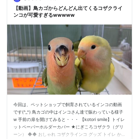
たまに「ぴっ」とか言…
【動画】鳥カゴからどんどん出てくるコザクライ
ンコが可愛すぎるwwwww
今回は、ペットショップで飼育されているインコの動画
です(^_^) 鳥カゴの中はインコさん達で賑わっている様子
w 手前の扉を開けてみると・・・ 【kotori smile】トイレ
ットペーパーホルダーカバー ★にぎころコザクラ（グリ
ーン） ◆◆ おしゃれ コザクラインコ グッズ トイレ か