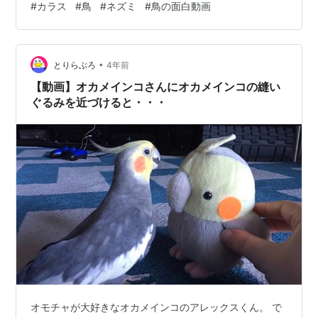
#
カラス
#
鳥
#
ネズミ
#
鳥の面白動画
ギュア 動物 アニマル インテリア 置物】価格：4400円
（税込、送料別) (2022/12/3時点) えーーーーーーーーー
ーー！！！ カラスさんとネズミさんが仲良く遊んでるー
•
ーーーー！！！o(*^▽^*)o （※あくまで私の見え方w）
とりらぶろ
4年前
あ、、、違うよう…
【動画】オカメインコさんにオカメインコの縫い
ぐるみを近づけると・・・
オモチャが大好きなオカメインコのアレックスくん。 で