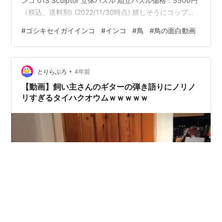
ンコ 01S Sculptor 立体パズル 組立パズル価格：5500円
（税込、送料別) (2022/11/30時点) 嬉しそうにコップの
周りをピョンピョンしてるーーーーーーー！！！ めっち
#
ゴシキセイガイインコ
#
インコ
#
鳥
#
鳥の面白動画
ゃ可愛いｗｗｗｗｗ(≧▽≦) 水を注ぐ音が好きなのかな？
そして最後はちゃっかりお水飲んでるしｗｗｗｗｗ 可愛
すぎてそりゃお姉さんも笑っちゃうよねｗ( *´艸｀) サウ
•
ンドバード オーデュボン しゃべるぬいぐるみ 鳥のぬい
とりらぶろ
4年前
ぐるみ ワイルドリパブリック …
【動画】飼い主さんのギターの弾き語りにノリノ
リすぎるタイハクオウムｗｗｗｗｗ