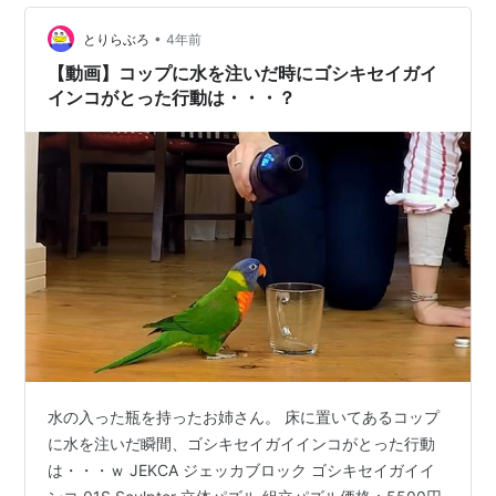
オカメインコ ヨウム価格：3300円（税込、送料無料)
•
(2022/12/1時点) す！・・・す…
とりらぶろ
4年前
【動画】コップに水を注いだ時にゴシキセイガイ
インコがとった行動は・・・？
水の入った瓶を持ったお姉さん。 床に置いてあるコップ
に水を注いだ瞬間、ゴシキセイガイインコがとった行動
は・・・ｗ JEKCA ジェッカブロック ゴシキセイガイイ