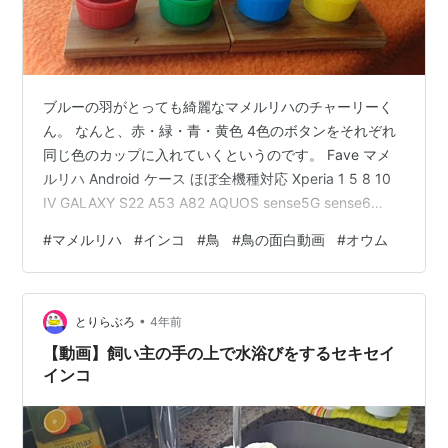
ブルーの羽がとっても綺麗なマメルリハのチャーリーく
ん。 なんと、赤・緑・青・黄色 4色のボタンをそれぞれ
同じ色のカップに入れていくというのです。 Fave マメ
ルリハ Android ケース ほぼ全機種対応 Xperia 1 5 8 10
IV GALAXY S22 A53 A82 AQUOS sense5G sense6
zero6 ARROWS 5G Pixel6 手帳型 レザー スマホケース
#
マメルリハ
#
インコ
#
鳥
#
鳥の面白動画
#
オウム
ケース カバー アンドロイド オリジナル マメルリハイン
コ インコ 鳥 クリスマス価格：3440円（税込、送料無料)
(2022/12/11時点) すごーーーーーーーーい！！！(◎_◎;)
•
『鳥類は…
とりらぶろ
4年前
【動画】飼い主の手の上で水浴びをするセキセイ
インコ