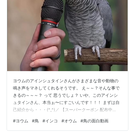
ヨウムのアインシュタインさんがさまざまな音や動物の
鳴き声をマネしてくれるそうです。 え～～？そんな事で
きるの～～～？ って 思うでしょ？ いや、このアインシ
ュタインさん、本当ぉ〜にすごいんです！！！ まずは自
己紹介から・・・(^_^)／ 【スーパークーポン 配布中
12/11まで】 iPhoneSE 第3世代 第2世代 i-coronケース ア
#
ヨウム
#
鳥
#
インコ
#
オウム
#
鳥の面白動画
イフォン 14 Pro 14 Plus 14 Pro Max 13 Mini 12 11 スマ
ホケース TPU COMO デザイン アニマル セキセイインコ