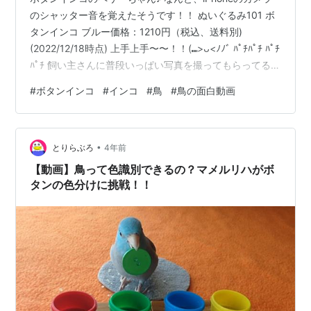
のシャッター音を覚えたそうです！！ ぬいぐるみ101 ボ
タンインコ ブルー価格：1210円（税込、送料別)
(2022/12/18時点) 上手上手〜〜！！(⑉>ᴗ<ﾉﾉﾞ ﾊﾟﾁﾊﾟﾁ ﾊﾟﾁ
ﾊﾟﾁ 飼い主さんに普段いっぱい写真を撮ってもらってるん
だね！！ ペリー！ ペリーちゃん！ ペリーちゃん！！ っ
#
ボタンインコ
#
インコ
#
鳥
#
鳥の面白動画
て、自分の名前を何回も言ってるのも めっちゃ可愛い
www この動画で、ペリーちゃんが飼い主さんにとっても
愛されてる事がすごく伝わってきて、こちらまでとても
•
幸せな気持ちになります♡(*´ω`*) また、ペリーちゃんが
とりらぶろ
4年前
右へ行ったり左へ行ったり…
【動画】鳥って色識別できるの？マメルリハがボ
タンの色分けに挑戦！！