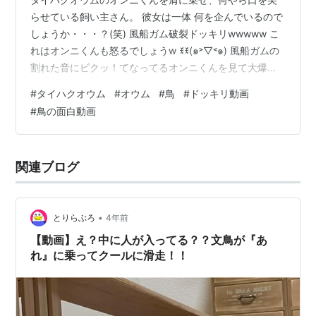
らせている飼い主さん。 彼女は一体 何を企んでいるので
しょうか・・・？(笑) 風船ガム破裂ドッキリwwwww こ
れはオンニくんも怒るでしょうw ꉂꉂ(๑˃▽˂๑) 風船ガムの
割れた音にビクッ！てなってるオンニくんを見て大爆笑
の飼い主さんwwwww するとオンニくんの冠羽がブワァ
#
タイハクオウム
#
オウム
#
鳥
#
ドッキリ動画
ァアア！！っと逆立ちますw 「ビックリしたじゃねー
#
鳥の面白動画
か！」と怒るオンニくんwwwww そのあと飼い主さんに
「おいで～。落ち着いて。 チュッ♡」ってされて、ちゃ
んと落ち着きを取り戻しているオンニくん。お利口さんw
関連ブログ
ここでやめとけばいいのに、「いい？ 見ててね？」と、
もう一回や…
•
とりらぶろ
4年前
【動画】え？中に人が入ってる？？文鳥が『あ
れ』に乗ってクールに滑走！！