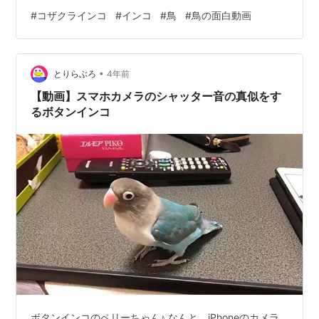
わいい 小鳥 雑貨 トイレットペーパーカバー ロールペー
#
コザクラインコ
#
インコ
#
鳥
#
鳥の面白動画
パーホルダーカバー オリジナルグッズ ことりカフェ心斎
橋 ことりスマイル 緑価格：1650円（税込、送料別)
(2022/12/18時点) 可愛えええええええwwwww ちょっと
•
この動画、ワタシ的に突っ込みたいところ満載なんです
とりらぶろ
4年前
けど！！(≧∀≦)笑 まず、扉…
【動画】スマホカメラのシャッター音の真似をす
るボタンインコ
ボタンインコのペリーちゃん♪ なんと、iPhoneのカメラ