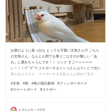
お餅のように真っ白な とっても可愛い文鳥さん♡ こちら
の文鳥さん、なんと人間でも乗りこなすのが難しい『あ
れ』に乗れちゃうんです！！ リンク すごーーーーー
い！！！(*ﾟ∀ﾟ*) スケボーするインコさんはテレビで見た
事がありますが、スケボーする文鳥さんは初めて見まし
た！！ 文鳥さんって あまり芸をするイメージがなかった
#
文鳥
#
鳥
#
鳥の面白動画
#
フィンガーボード
のですが、頑張ってトレーニングすればこんな事まで出
#
スケートボード
#
スケボー
来てしまうんですね！！ もちろん、この文鳥さんの才能
もあると思います☆(≧∪≦) この文鳥さん、飼い主さんに
無理矢理やらされてるとかではなく、完全に楽しんでや
ってますよねwwwww 違うスケボーに乗り換える時に、
•
とりらぶろ
4年前