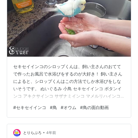
セキセイインコのシロップくんは、飼い主さんのおてて
で作ったお風呂で水浴びをするのが大好き！ 飼い主さん
によると、シロップくんはこの方法でしか水浴びをしな
いそうです。 ぬいぐるみ 小鳥 セキセイインコ ボタンイ
ンコ アキクサインコ サザナミインコ マメルリハインコ
コザクラインコ ボタンインコ価格：1100円（税込、送料
#
セキセイインコ
#
鳥
#
オウム
#
鳥の面白動画
別) (2022/12/5時点) 癒されるぅ〜〜〜〜〜〜〜〜〜〜〜
(*´ー｀*) 最後はビチョビチョになって飼い主さんの肩に
止まりとても満足そうですねw そういえば私の身近に
•
も、飼い主の手で水浴びをする鳥さんがいたよう
とりらぶろ
4年前