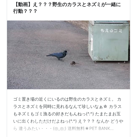
な・・・？ ↓↓↓↓↓↓↓↓↓↓ ウチのポカリくんですw
【動画】え？？？野生のカラスとネズミが一緒に
ポカ…
行動？？？
ゴミ置き場の近くにいるのは野生のカラスとネズミ。 カ
ラスとネズミを同時に見れるなんて珍しいなぁ☆ カラス
もネズミもゴミ漁るの好きだもんねっ(^.^) たまたまお互
いに出くわしただけだよねっ(^.^) え？？？ なんか どうや
ら 違うみたい・・・(◎_◎;) 送料無料★PET BANK
CROW ペット バンク カラス【貯金箱 コインバンク フィ