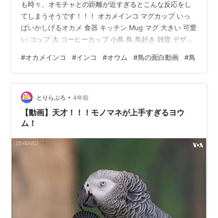
も時々、オモチャとの距離が近すぎるとこんな反応をし
てしまうそうです！！！ オカメインコ マグカップ いっ
ぱいかしげるオカメ 食器 キッチン Mug マグ 大きい 可愛
い コップ 大 コーヒーカップ 小鳥 鳥 鳥好き 雑貨 デザイ
ン イラスト アニマル かわいい グッズ プレゼント ギフト
#
オカメインコ
#
インコ
#
オウム
#
鳥の面白動画
#
鳥
コザクラ インコ オカメインコ セキセイインコ コンゴウ
インコ価格：3000円（税込、送料無料) (2022/12/2時点)
何この反応wwwww 可愛いwwwww 緊張してるのかな？
•
それとも警戒？ たしかに、人間からしたらこの縫いぐる
とりらぶろ
4年前
みってただ可愛いだけ…
【動画】天才！！！モノマネが上手すぎるヨウ
ム！