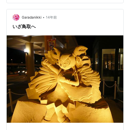
•
Garadanikki
14年前
いざ鳥取へ