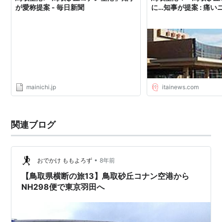
が愛称提案 - 毎日新聞
に…知事が提案 : 痛いニ
mainichi.jp
itainews.com
関連ブログ
•
おでかけ ももよろず
8年前
【鳥取県横断の旅13】鳥取砂丘コナン空港から
NH298便で東京羽田へ