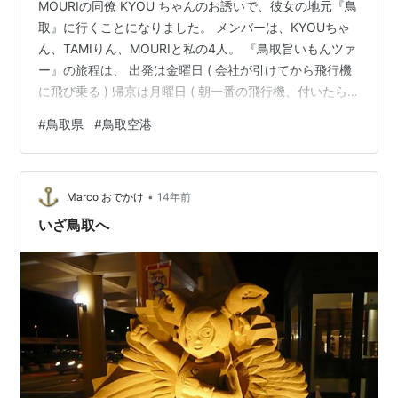
MOURIの同僚 KYOU ちゃんのお誘いで、彼女の地元『鳥
取』に行くことになりました。 メンバーは、KYOUちゃ
ん、TAMIりん、MOURIと私の4人。 『鳥取旨いもんツァ
ー』の旅程は、 出発は金曜日 ( 会社が引けてから飛行機
に飛び乗る ) 帰京は月曜日 ( 朝一番の飛行機、付いたら
そのまま仕事 ) という、目一杯 超過密スケジュール。 京
#
鳥取県
#
鳥取空港
急 羽田空港国内線ターミナル 東京は、まだまだビジネス
モード。 鳥取空港 「リトット」 この砂像、ご当地まつ
りのキャラクターなんだって。 あたりは真暗、このほか
•
何にも見えない。 空港には、KYOUちゃんのお母様 (
Marco おでかけ
14年前
MINAMI母さん ) の計らいで、 …
いざ鳥取へ