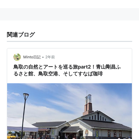
前身となる鳥取市営飛行場（滑走路長960ｍ）が1957年
から1964年の間、現空港の南側約500ｍのところに位置
していた。
関連ブログ
空港データ
IATA 3レターコード
TTJ
•
Minto日記
2年前
ICAO 4レターコード
RJOR
鳥取の自然とアートを巡る旅part2！青山剛昌ふ
るさと館、鳥取空港、そしてすなば珈琲
滑走路方向
10/28
滑走路全長×全幅(m)
2,000×45
滑走路面
舗装
リスト::航空
・
リスト::空港