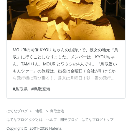
MOURIの同僚 KYOU ちゃんのお誘いで、彼女の地元『鳥
取』に行くことになりました。メンバーは、KYOUちゃ
ん、TAMIりん、MOURIとワタシの4人です。『鳥取旨い
もんツァー』の旅程は、出発は金曜日 ( 会社が引けてか
ら飛行機に飛び乗る ) 、帰京は月曜日 ( 朝一番の飛行
機、付いたらそのまま仕事 ) という、目一杯 超過密スケ
#
鳥取県
#
鳥取空港
ジュール。 京急 羽田空港国内線ターミナル東京は、まだ
まだビジネスモード。 鳥取空港 「リトット」この砂像、
ご当地まつりのキャラクターなんだって。あたりは真
はてなブログ
>
地理
>
鳥取空港
暗、このほか何にも見えないわ。 空港には、KYOUちゃ
はてなブログ タグとは
ヘルプ
開発ブログ
はてなブログトップ
んのお母様 ( MINAMI母さん ) の計らいで、K…
Copyright (C) 2001-
2026
Hatena.