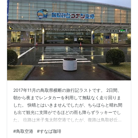
2017年11月の鳥取県横断の旅行記ラストです。 2日間、
朝から夜までレンタカーを利用して無駄なく走り回りま
した。 快晴とはいきませんでしたが、ちらほらと晴れ間
も出て観光に支障がでるほどの雨も降らずラッキーでし
た。 往路は米子鬼太郎空港でしたが、復路は鳥取砂丘コ
ナン空港からです。
#
鳥取空港
#
すなば珈琲