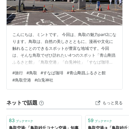
*1
:
2015年3月1日より
こんにちは、ミントです。 今回は、鳥取の魅力part2にな
ります。鳥取は、自然の美しさとともに、漫画や文化に
触れることのできるスポットが豊富な地域です。今回
は、そんな鳥取でぜひ訪れたい4つのスポット「青山剛昌
ふるさと館」「鳥取空港」「白兎神社」「すなば珈琲」
をご紹介します。 それでは、いってみよー♪ 1. 青山剛昌
#
旅行
#
鳥取
#
すなば珈琲
#
青山剛昌ふるさと館
ふるさと館 青山剛昌ふるさと館は、名探偵コナンの作者
#
鳥取空港
#
白兎神社
である青山剛昌さんの故郷、鳥取県北栄町にある施設で
す。コナンファンにはたまらない場所で、館内には青山
さんの幼少期の思い出や、作品にまつわる展示がいっぱ
ネットで話題
もっと見る
い。特に「名探偵コナン」の原画や設定資料などは貴重
なものばかりで、ファンにとっては…
83
59
ブックマーク
ブックマーク
鳥取空港:「鳥取砂丘コナン空港」知事
鳥取空港→「鳥取砂丘