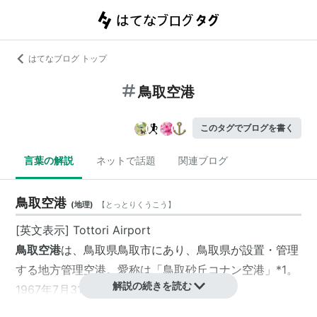
はてなブログ トップ
鳥取空港
このタグでブログを書く
言葉の解説
ネットで話題
関連ブログ
鳥取空港
(
地理
)
【
とっとりくうこう
】
[英文表示] Tottori Airport
鳥取空港
は、
鳥取県
鳥取市
にあり、鳥取県が設置・管理
する地方管理空港。愛称は「
鳥取砂丘コナン空港
」
*1
。
解説の続きを読む
1967年7月31日開港。
空港ターミナルビルは、鳥取空港ビルが運営している。