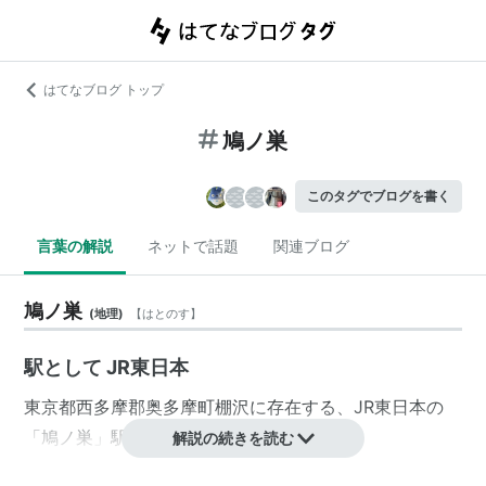
はてなブログ トップ
鳩ノ巣
このタグでブログを書く
言葉の解説
ネットで話題
関連ブログ
鳩ノ巣
(
地理
)
【
はとのす
】
駅として JR東日本
東京都西多摩郡奥多摩町棚沢に存在する、JR東日本の
「鳩ノ巣」駅。
解説の続きを読む