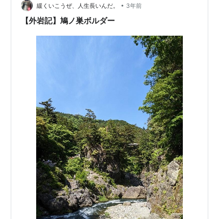
大。 鳩ノ巣は観光地としても有名だそうで、登山によっ
•
緩くいこうぜ、人生長いんだ。
3年前
てへろへろになる前に観光を楽しん…
【外岩記】鳩ノ巣ボルダー