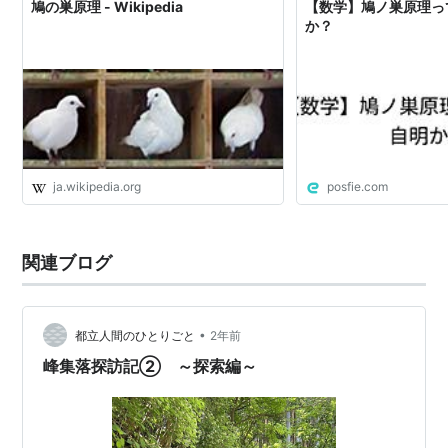
鳩の巣原理 - Wikipedia
【数学】鳩ノ巣原理っ
か？
ja.wikipedia.org
posfie.com
関連ブログ
•
都立人間のひとりごと
2年前
峰集落探訪記② ～探索編～