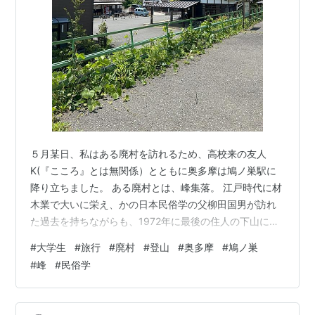
５月某日、私はある廃村を訪れるため、高校来の友人
K(『こころ』とは無関係）とともに奥多摩は鳩ノ巣駅に
降り立ちました。 ある廃村とは、峰集落。 江戸時代に材
木業で大いに栄え、かの日本民俗学の父柳田国男が訪れ
た過去を持ちながらも、1972年に最後の住人の下山によ
って400年の村史に幕を降ろした神秘の集落... これらは
#
大学生
#
旅行
#
廃村
#
登山
#
奥多摩
#
鳩ノ巣
すべてネット記事の受け売りで真偽は不明な訳ですが、
#
峰
#
民俗学
人の消えただとか神秘のほにゃららなんて言われたら行
ってみたくなるのが人の性。大いなる冒険心を持って私
たちは峰を訪れたのでした。 鳩ノ巣駅からの風景。壮