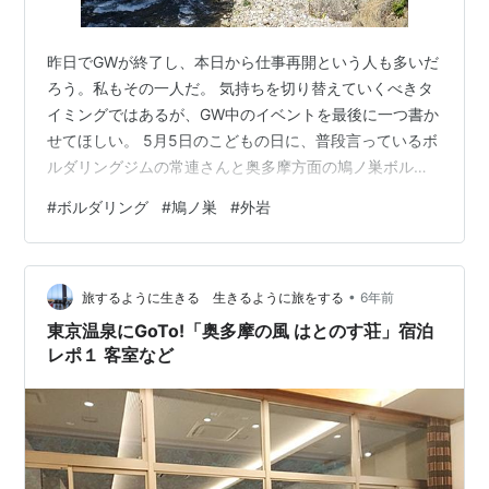
昨日でGWが終了し、本日から仕事再開という人も多いだ
ろう。私もその一人だ。 気持ちを切り替えていくべきタ
イミングではあるが、GW中のイベントを最後に一つ書か
せてほしい。 5月5日のこどもの日に、普段言っているボ
ルダリングジムの常連さんと奥多摩方面の鳩ノ巣ボルダ
ーに行ってきた。 www.ohtama.or.jp 御岳には行ったこ
#
ボルダリング
#
鳩ノ巣
#
外岩
とがあるが、鳩ノ巣は初めて。 元々渓谷が有名な場所と
いうことで、確かに美しい景色が広がっており、周囲に
は観光客が大勢いた。 その中で今回挑んだのは「磐座詣
•
（1級）」という課題。 下地が斜めで体勢が悪く、足も狭
旅するように生きる 生きるように旅をする
6年前
いので離陸にかなり手間取った。しかし、一度離陸のコ
東京温泉にGoTo!「奥多摩の風 はとのす荘」宿泊
ツを覚えてしま…
レポ１ 客室など