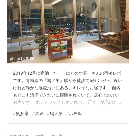
2019年12月に宿泊した、「はとのす荘」さんの宿泊レポ
です。青梅線の「鳩ノ巣」駅から徒歩で5分くらい。近い
けれど静かな渓流沿いにある、キレイなお宿です。 館内
もどこも清潔できれいに掃除されていて、居心地のよい
お宿です。 エントランスも良い感じ。 正直、地元の公民
館的な？を想像していたのですが、とってもきれいだし
#
奥多摩
#
温泉
#
鳩ノ巣
#
ホテル
デザイン的！ ラウンジはこんな感じ。広くてキレイ。当
日はクリスマス直前で、クリスマスリースの手作りキッ
トが無料で置かれていました♪ テラスの向こうは渓流で