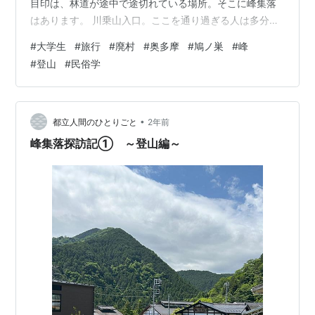
目印は、林道が途中で途切れている場所。そこに峰集落
はあります。 川乗山入口。ここを通り過ぎる人は多分峰
に行く人だけ。 さっきまでの険しい林道とは打って変わ
#
大学生
#
旅行
#
廃村
#
奥多摩
#
鳩ノ巣
#
峰
って舗装された林道がどこまでも続きます。 どこまで
#
登山
#
民俗学
も...... あれぇ？ この林道はどこまでも続いちゃいかんも
のでは...？ 前の記事に書いた通り、私は１１年前の
youtubeを参考に計画を立てておりました。 そして、１
１年もあれば風景なんて変わって当然なのです。林道…
•
都立人間のひとりごと
2年前
峰集落探訪記① ～登山編～