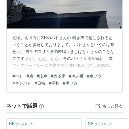
近頃、明け方に2羽のパトさんの 鳴き声で起こされると
いうことが多発しておりまして。 パトさんというのは茶
色い、 野生のスリム系の雉鳩（きじばと）さんのことな
のですけど。 ええ。ええ。 そのパトさん達が毎朝、 僕
さんのベッドルームの窓のすぐ外にあるポプラの木の上
で 「ポッポー♪クルックー🎵」 と鳴きまくるのでつ。 そ
#
ハト
#
鳩
#
雉鳩
#
奥多摩
#
鳩ノ巣
#
ポプラ
して、そんな状況下で寝ていると、 僕さんには思い浮か
#
キジバト
#
日輪
#
平和
#
明け方
んでくることがありまして。 それが以下の過去記事のこ
とで...... 「時ならぬ」 テキストリンクした上の過去記事
にある通り、また！？ 家の木にパトさんが巣を作り出し
ネットで話題
もっと見る
たり！？ なんかしてるんじゃねーべな......的な。 そんな
予感…
66
35
ブックマーク
ブックマーク