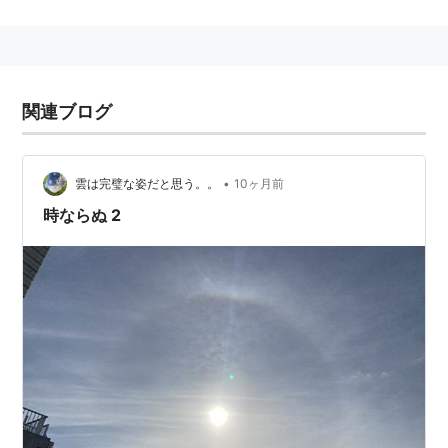
路線案内 JR東日本
地図上の東西に準拠して表記。駅つきキーワードが存在
する場合は〈〉で囲んで表示。
■
青梅線
関連ブログ
奥多摩
←
白丸
←「
鳩ノ巣
」→
古里
…
御嶽
…
青
梅
…
拝島
…
立川
•
雲は完璧な姿だと思う。。
10ヶ月前
-
■
中央線直通直通（立川以遠）…(至・
国分寺
三
時ならぬ 2
鷹
〈新宿駅〉 〈東京駅〉
)