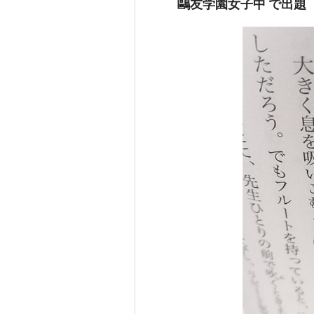
鷗友学園女子中 で出題