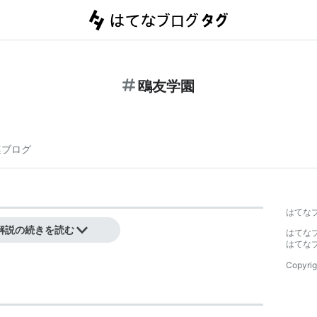
鴎友学園
連ブログ
】
はてな
営する東京の学校法人。
解説の続きを読む
はてな
はてな
Copyrig