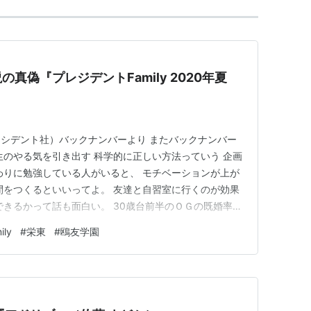
真偽『プレジデントFamily 2020年夏
）
プレシデント社）バックナンバーより またバックナンバー
生のやる気を引き出す 科学的に正しい方法っていう 企画
わりに勉強している人がいると、 モチベーションが上が
間をつくるといいってよ。 友達と自習室に行くのが効果
できるかって話も面白い。 30歳台前半のＯＧの既婚率は
8％高いらしいぜ。 かつ配偶者の7割は同じ東大卒。 夫へ
ly
#
栄東
#
鴎友学園
数の出題傾向を元にした 併願校にしやすい中学も 参考に