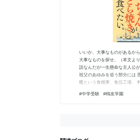
いいか、大事なものがあるか
大事なものを探せ。（本文より
説なんだが一生懸命な主人公が
祖父のあゆみを追う部分には 
艦という食糧庫、食品工場、 
職人を乗せてたその軍艦で お
#
中学受験
#
鴎友学園
運命には言葉を失ったよ。 こ
ューの中盤から一部抜粋。 心