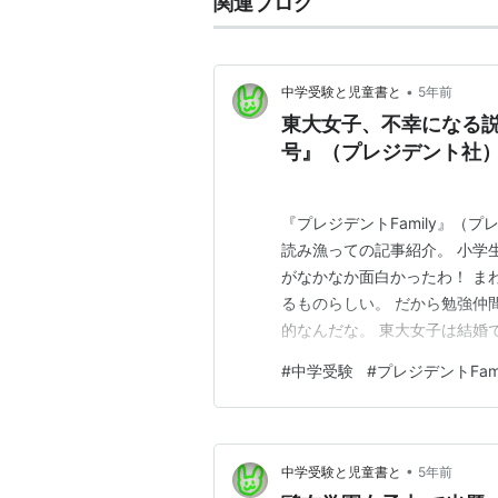
関連ブログ
•
中学受験と児童書と
5年前
東大女子、不幸になる説の
号』（プレジデント社
『プレジデントFamily』（
読み漁っての記事紹介。 小学
がなかなか面白かったわ！ ま
るものらしい。 だから勉強仲
的なんだな。 東大女子は結婚
75.6％で 国勢調査よりも約
#
中学受験
#
プレジデントFami
の満足度も高ポイントだ。 算
なりそうだぜ？ ◎算数…
•
中学受験と児童書と
5年前