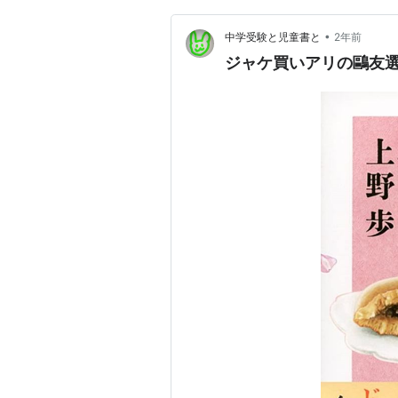
•
中学受験と児童書と
2年前
ジャケ買いアリの鷗友選