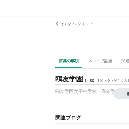
はてなブログ トップ
言葉の解説
ネットで話題
関
鴎友学園
(
一般
)
【
おうゆうがくえん
鴎友学園女子中学校・高等学校
を運
関連ブログ