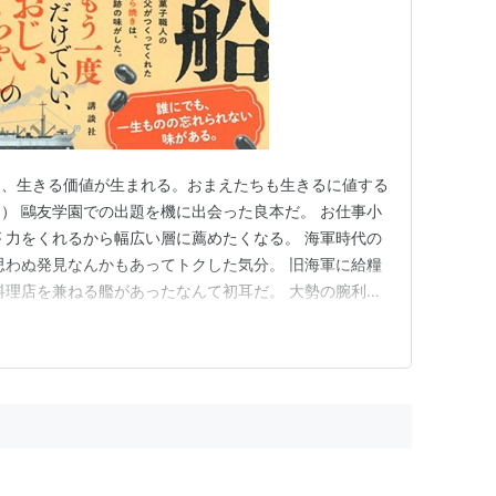
ら、生きる価値が生まれる。おまえたちも生きるに値する
） 鷗友学園での出題を機に出会った良本だ。 お仕事小
 力をくれるから幅広い層に薦めたくなる。 海軍時代の
思わぬ発見なんかもあってトクした気分。 旧海軍に給糧
料理店を兼ねる艦があったなんて初耳だ。 大勢の腕利き
菓子も作っていたと知り二度ビックリ。 さらにその船の
れは平和のありがたみを教えてくれる。 以下、俺のレビ
に刻まれた亡き…