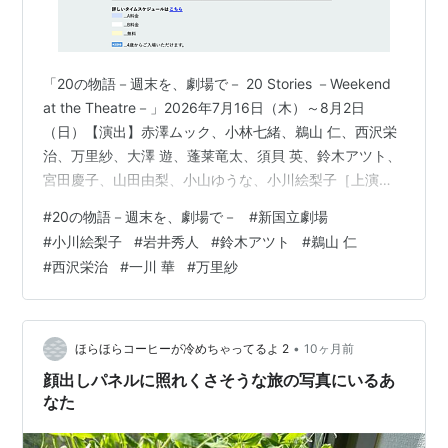
「20の物語－週末を、劇場で－ 20 Stories －Weekend
at the Theatre－」2026年7月16日（木）～8月2日
（日）【演出】赤澤ムック、小林七緒、鵜山 仁、西沢栄
治、万里紗、大澤 遊、蓬󠄀莱竜太、須貝 英、鈴木アツト、
宮田慶子、山田由梨、小山ゆうな、小川絵梨子［上演
順］ www.nntt.jac.go.jp 🎭📕リーディング公演『マクベ
#
20の物語－週末を、劇場で－
#
新国立劇場
ス』 再結成？！新国立劇場が誇る「歴史劇シリーズ」の
#
小川絵梨子
#
岩井秀人
#
鈴木アツト
#
鵜山 仁
メンバーが挑む、濃厚な特別企画！＜1st week＞2026年
#
西沢栄治
#
一川 華
#
万里紗
7月17日（金）18:30／18日（土）19:30／19日（日）
14:30 ＜2nd week＞7月24日（金）20:…
•
ほらほらコーヒーが冷めちゃってるよ 2
10ヶ月前
顔出しパネルに照れくさそうな旅の写真にいるあ
なた