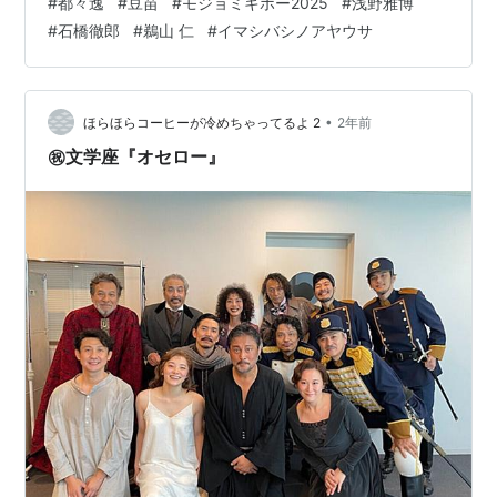
#
都々逸
#
豆苗
#
モジョミキボー2025
#
浅野雅博
4151827?s=46 浅野さん イマシバシノアヤウサ『モジョ
#
石橋徹郎
#
鵜山 仁
#
イマシバシノアヤウサ
ミキボー』（第3回小田島雄志翻訳戯曲賞作品）脚本：オ
ーウェン・マカファーティ翻訳：平川大作演出：鵜山仁
出演：浅野雅博×石橋徹郎お疲れ様でした！！！！ ♦️浦和
レッズはJ1リーグ 第32節 vs 東京V18:00 味…
•
ほらほらコーヒーが冷めちゃってるよ 2
2年前
㊗️文学座『オセロー』