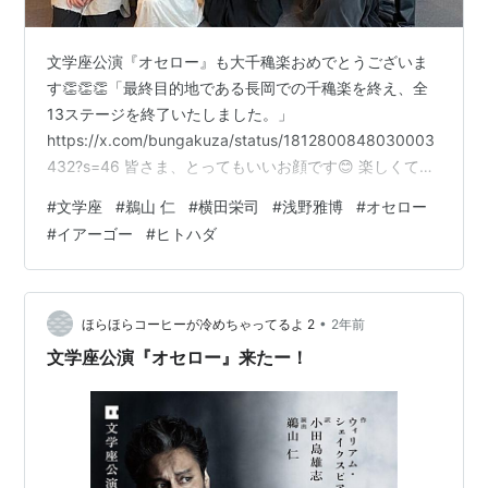
文学座公演『オセロー』も大千穐楽おめでとうございま
す👏👏👏「最終目的地である長岡での千穐楽を終え、全
13ステージを終了いたしました。」
https://x.com/bungakuza/status/1812800848030003
432?s=46 皆さま、とってもいいお顔です😊 楽しくて嬉
しくてニコニコしていらっしゃる鵜山仁さんのお顔が浮
#
文学座
#
鵜山 仁
#
横田栄司
#
浅野雅博
#
オセロー
かびます。 みんなとてもいい顔してるなぁ…お疲れ様で
#
イアーゴー
#
ヒトハダ
した — 鵜山仁 (@hitoshiuyama) 2024年7月15日 「心の
底から、ありがとうございました。」オセロー横田栄司
さん ご来場いただいた皆さま、劇団の仲間たち、お一人
お一人に感謝をお伝えしたいの…
•
ほらほらコーヒーが冷めちゃってるよ 2
2年前
文学座公演『オセロー』来たー！