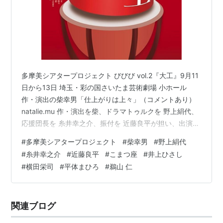
多摩美シアタープロジェクト びびび vol.2『大工』9月11
日から13日 埼玉・彩の国さいたま芸術劇場 小ホール
作・演出の柴幸男「仕上がりは上々」（コメントあり）
natalie.mu 作・演出を柴、ドラマトゥルクを 野上絹代、
応援団長を 糸井幸之介、振付を 近藤良平が担い、出演者
には近藤のほかオーディションで選抜された学生キャス
#
多摩美シアタープロジェクト
#
柴幸男
#
野上絹代
トが名を連ねた。またコンペ選出の学生プランナーやス
#
糸井幸之介
#
近藤良平
#
こまつ座
#
井上ひさし
タッフワークを担う学生たちが公演を支える。 作・演
#
横田栄司
#
平体まひろ
#
鵜山 仁
出：柴幸男 ドラマトゥルク：野上絹代 応援団長：糸井幸
之介 振付：近藤良平 このスタッフだったら見たいよね！
応援団長がおもしろい🤣 柴幸男コメント「「大工」は若
関連ブログ
者た…