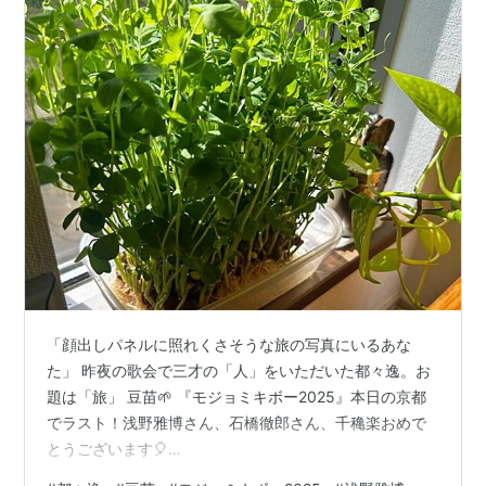
「顔出しパネルに照れくさそうな旅の写真にいるあな
た」 昨夜の歌会で三才の「人」をいただいた都々逸。お
題は「旅」 豆苗🌱 『モジョミキボー2025』本日の京都
でラスト！浅野雅博さん、石橋徹郎さん、千穐楽おめで
とうございます🎈
https://x.com/masa_asano0327/status/197174355041