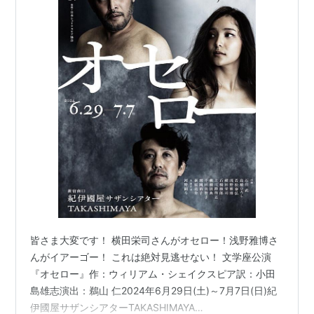
皆さま大変です！ 横田栄司さんがオセロー！浅野雅博さ
んがイアーゴー！ これは絶対見逃せない！ 文学座公演
『オセロー』作：ウィリアム・シェイクスピア訳：小田
島雄志演出：鵜山 仁2024年6月29日(土)～7月7日(日)紀
伊國屋サザンシアターTAKASHIMAYA