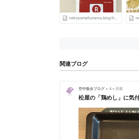
nekoyamafuutarou.blog.fc2.com
ne
関連ブログ
•
空中散歩ブログ
4ヶ月前
松屋の「鶏めし」に気