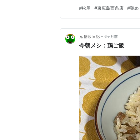
初めて「鶏めし」を食べてみ
#
松屋
#
東広島西条店
#
鶏め
了になると知ってからはなおさ
その鶏むね肉、きざみ海苔、ね
•
元 物欲 日記
6ヶ月前
今朝メシ：鶏ご飯