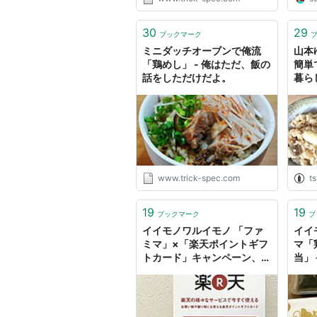
30
29
ブックマーク
ミニダッチオーブンで俺流
山本
「鶏めし」 - 俺はただ、飯の
簡単
話をしただけだよ。
暮ら
www.trick-spec.com
ts
19
19
ブックマーク
ブ
イイモノワルイモノ 「ファ
イイ
ミマ」×「楽天ポイントギフ
マ「
トカード」キャンペーン、弁
当」
当は「鶏めし＆みぞれチキン
＋ 
カツ弁当」