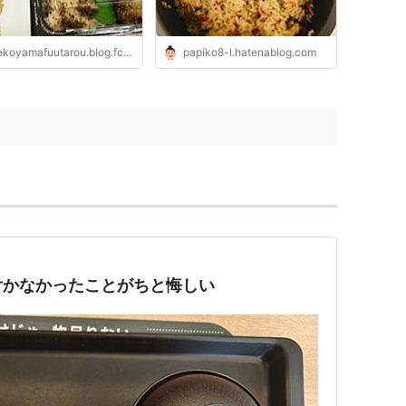
koyamafuutarou.blog.fc2.com
papiko8-l.hatenablog.com
付かなかったことがちと悔しい