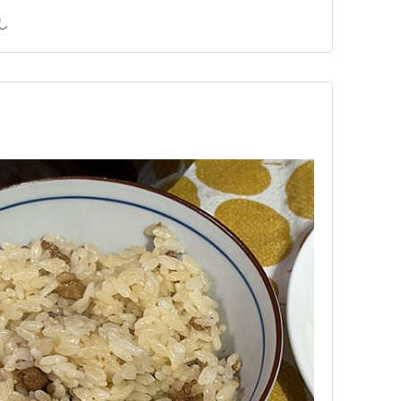
て、そのことをちょっと後悔したな。後でもうすぐ販売終
し
らだ。 角切りにされた鶏むね肉の一個一個の大きさ、
ぎに覆われたご飯に上から…