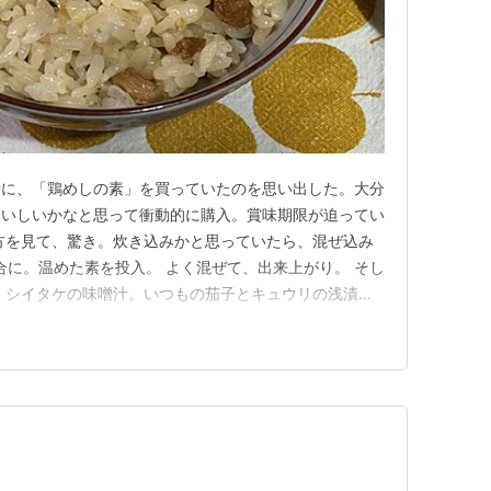
時に、「鶏めしの素」を買っていたのを思い出した。大分
おいしいかなと思って衝動的に購入。賞味期限が迫ってい
方を見て、驚き。炊き込みかと思っていたら、混ぜ込み
 合に。温めた素を投入。 よく混ぜて、出来上がり。 そし
、シイタケの味噌汁。いつもの茄子とキュウリの浅漬
っている。ここ数ヶ月、298円と高値安定で手が出せな
で記念に購入。いつもの簡易出汁巻。そして鳥ご飯。(ﾟ
味しかったが…