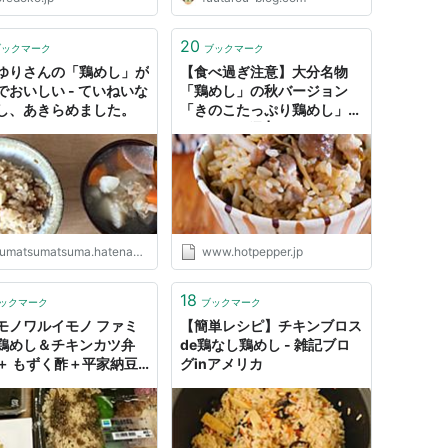
です(´Д｀) さぁ、今日の晩ごはん
は、ファミマさんの新発売弁当で
す♪ ファミリーマート 鶏めし＆み
20
ブックマーク
ブックマーク
ぞれチキンカツ弁当 販売元：フ
ゆりさんの「鶏めし」が
【食べ過ぎ注意】大分名物
ァミリ...
でおいしい - ていねいな
「鶏めし」の秋バージョン
し、あきらめました。
「きのこたっぷり鶏めし」レ
シピ - メシ通 | ホットペッパ
ーグルメ
umatsumatsuma.hatenablog.jp
www.hotpepper.jp
18
ックマーク
ブックマーク
モノワルイモノ ファミ
【簡単レシピ】チキンブロス
鶏めし＆チキンカツ弁
de鶏なし鶏めし - 雑記ブロ
＋ もずく酢＋平家納豆
グinアメリカ
・・・・