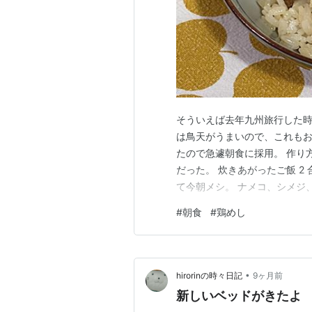
そういえば去年九州旅行した
は鳥天がうまいので、これも
たので急遽朝食に採用。 作り
だった。 炊きあがったご飯 2
て今朝メシ。 ナメコ、シメジ
け。今回は贅沢にミョウガが入
#
朝食
#
鶏めし
かったが、200円を切ったの
дﾟ)ｳﾏｰ。 想像通りの味で美
•
hirorinの時々日記
9ヶ月前
新しいベッドがきたよ