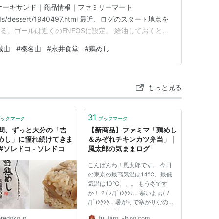
ケーキサンド｜商品情報｜ファミリーマート
p/goods/dessert/1940497.html 最近、ログのスタート地点を
る。ゴールは近くのENEOSに設定。 給油しておくと、
！ さて、当日の装備一式は、コミネのフルメッシュジ
城山
#
榛名山
#
永井食堂
#
鶏めし
Dメッシュインナー、タイチのドライマスターのボト
もっと見る
31
ブックマーク
ブックマーク
年間、ずっと大分の「吉
【新商品】ファミマ「鶏めし
めし」に憧れ続けてきま
＆みぞれチキンカツ弁当」｜
#ソレドコ - ソレドコ
風太郎の気ままログ
こんばんわ！風太郎です。 今日
の東京の最高気温は14℃、最低
気温は10℃。。。 もう冬です
か！？( ﾉД`)ｼｸｼｸ… 寒いよぉ( ﾉ
Д`)ｼｸｼｸ… 暑がりで寒がりなので
一気に温度変化されるのはきつい
oredoko.jp
fuutarou-blog.com