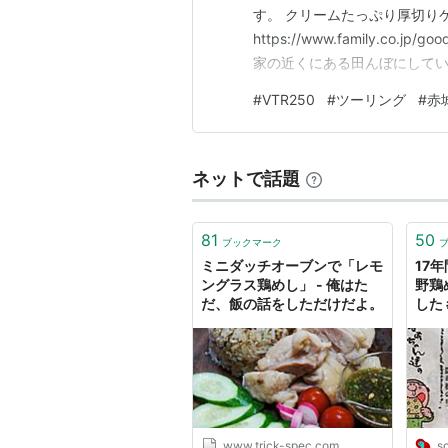
す。 クリームたっぷり厚切り
https://www.family.co.j
家の近くにある田んぼにしてい
次のツーリングで便利だからな
#
VTR250
#
ツーリング
#
赤
ャケット、高機能インナー、3
ム…
ネットで話題
81
50
ブックマーク
ミニダッチオーブンで「レモ
17
ングラス鶏めし」 - 俺はた
野鶏
だ、飯の話をしただけだよ。
した 
www.trick-spec.com
s