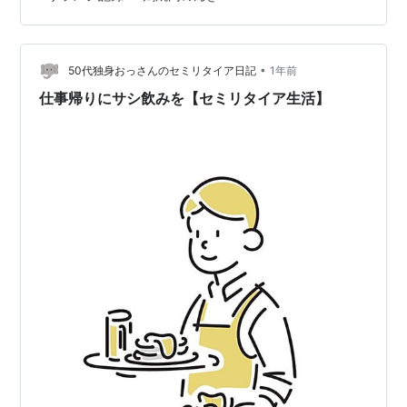
定番。 しっかり味のついた小ぶりな唐揚げが良き。 880
円也。 〈油淋鶏定食〉 これも定番すね。 普通に美味
い。 930円也。 〈タルタルチキン南蛮定食〉 みんな大好
きタルタルソース。 最近は〈チキン南蛮〉の定義にうる
•
50代独身おっさんのセミリタイア日記
1年前
さい人いま…
仕事帰りにサシ飲みを【セミリタイア生活】