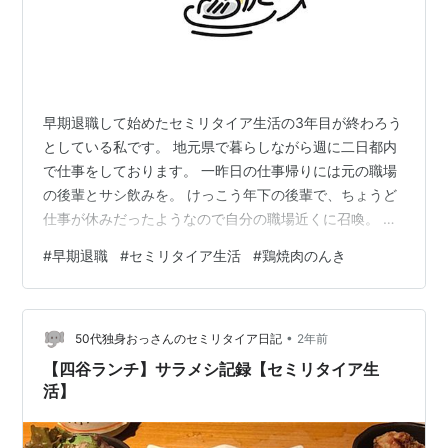
早期退職して始めたセミリタイア生活の3年目が終わろう
としている私です。 地元県で暮らしながら週に二日都内
で仕事をしております。 一昨日の仕事帰りには元の職場
の後輩とサシ飲みを。 けっこう年下の後輩で、ちょうど
仕事が休みだったようなので自分の職場近くに召喚。 お
じゃましたのはこちら↓ 鶏焼肉のんき050-5456-0602
#
早期退職
#
セミリタイア生活
#
鶏焼肉のんき
東京都新宿区四谷三栄町3-10 ルネ三栄町
1Fhttps://tabelog.com/tokyo/A1309/A130902/132387
47/ 自分はランチ利用したことあるお店。 味噌タレ焼き
•
で鶏肉を食します↓ 飽きもせず↓ おつまみ系も↓ そいつ
50代独身おっさんのセミリタイア日記
2年前
とは一年ぶりくらいのミーテ…
【四谷ランチ】サラメシ記録【セミリタイア生
活】