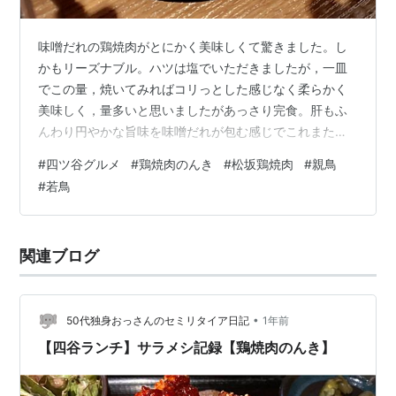
味噌だれの鶏焼肉がとにかく美味しくて驚きました。し
かもリーズナブル。ハツは塩でいただきましたが，一皿
でこの量，焼いてみればコリっとした感じなく柔らかく
美味しく，量多いと思いましたがあっさり完食。肝もふ
んわり円やかな旨味を味噌だれが包む感じでこれまた美
味しく，くび皮はホルモン的なコリっとした食感と濃厚
#
四ツ谷グルメ
#
鶏焼肉のんき
#
松坂鶏焼肉
#
親鳥
な味わい，親ももは噛みしめると旨味が出てきて，若も
#
若鳥
もはその柔らかさが圧倒的といった感じです。味噌だれ
を絡めて焼いて，更にいただく際にも味噌だれを使うと
（今回は注文していませんが）ごはんの御供にピッタリ
関連ブログ
と思います。最後に若ももを塩でいただきましたがこれ
また味わいよく美味しくいただきました。 鶏焼肉のん…
•
50代独身おっさんのセミリタイア日記
1年前
【四谷ランチ】サラメシ記録【鶏焼肉のんき】