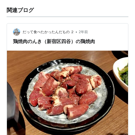
関連ブログ
•
だって食べたかったんだもの ２
2年前
鶏焼肉のんき（新宿区四谷）の鶏焼肉