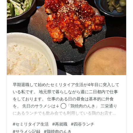
早期退職して始めたセミリタイア生活が4年目に突入して
いる私です。 地元県で暮らしながら週に二日都内で仕事
をしております。 仕事のある日の昼食は基本的に外食
を。 先日のサラメシは↓ ◯「鶏焼肉のんき」 三栄通り
にあるランチでも飲み会でも利用している鶏のお店す。
〈ヤンニョム鶏定食〉 見た目通り辛いっすけど美味い！
#
セミリタイア生活
#
再就職
#
四谷ランチ
ご飯が進みます。 930円也。 〈鶏唐揚げ定食〉 定番中の
#
サラメシ記録
#
鶏焼肉のんき