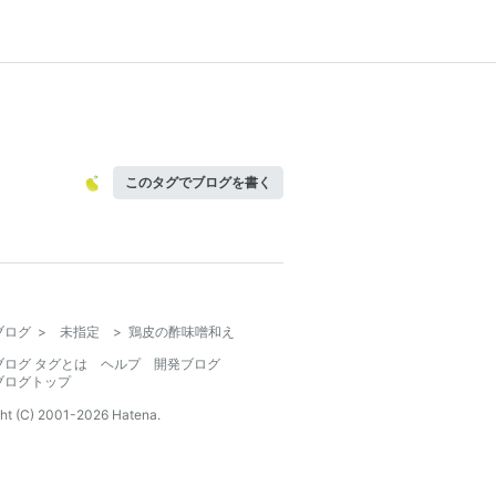
このタグでブログを書く
ブログ
>
未指定
>
鶏皮の酢味噌和え
ブログ タグとは
ヘルプ
開発ブログ
ブログトップ
ht (C) 2001-
2026
Hatena.