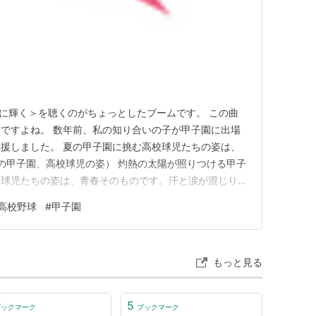
に輝く＞を聴くのがちょっとしたブームです。 この曲
ですよね。 数年前、私の知り合いの子が甲子園に出場
援しました。 夏の甲子園に挑む高校球児たちの姿は、
夏の甲子園、高校球児の姿） 灼熱の太陽が照りつける甲子
校球児たちの姿は、青春そのものです。汗と涙が混じり合
利への強い意志が宿っています。一球一打に込められた想
高校野球
#
甲子園
ンドからは熱い声援が響き渡ります。仲間と共に過ごした
ようとしています。彼ら…
もっと見る
5
ブックマーク
ブックマーク