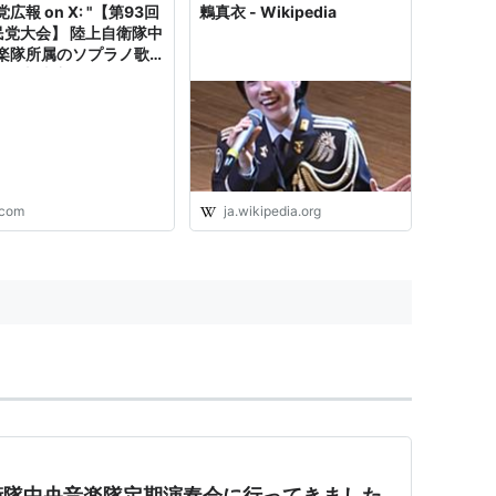
広報 on X: "【第93回
鶫真衣 - Wikipedia
民党大会】 陸上自衛隊中
楽隊所属のソプラノ歌手
る #鶫真衣 さん リード
る #国歌 斉唱です。 ◆
ト中継はこちら
s://t.co/zYekak5P8A
s://t.co/6P1j0xL8D2"
.com
ja.wikipedia.org
衛隊中央音楽隊定期演奏会に行ってきました