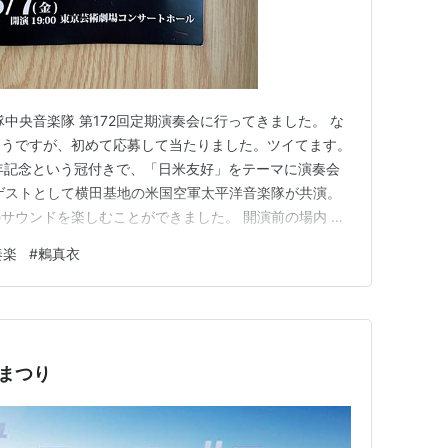
中央音楽隊 第172回定期演奏会に行ってきました。 な
そうですが、初めて応募して当たりました。ツイてます。
年記念という冠付きで、「日米友好」をテーマに演奏会
ゲストとして横田基地の米国空軍太平洋音楽隊が共演。
サウンドを楽しむことができました。 開演前の場内 パ
隊旗 開演前にプレで米国空軍太平洋音楽隊の演奏と鶫
奏楽
#
鶫真衣
開演前からとてもいい雰囲気。そして司会は元日テレア
生時代野球選手だ…
まつり