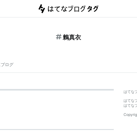
鶫真衣
連ブログ
はてな
はてな
はてな
Copyrig