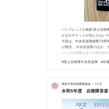
パンフレットの表紙 陸上自衛隊
かなかチケットが当たらない
今回は、中央音楽隊総隊73周
が開演。 中央音楽隊のほか、
ジャズの演奏もあり日米友好の
イプオルガン（左）と中央音楽
#
陸上自衛隊中央音楽隊
#
吹
（つぐみ） 真衣さんの歌声。
ナウンサーの上重 聡さん。学
•
神奈川県自衛隊家族会
3年前
令和5年度 自衛隊音楽