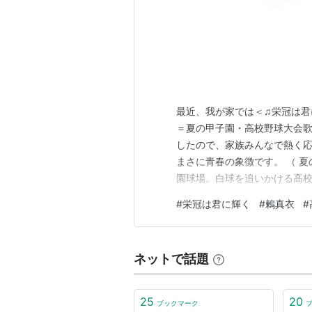
最近、我が家では＜♫栄冠は君
＝夏の甲子園・高校野球大会歌
したので、家族みんなで熱く応
まさに青春の象徴です。 （ 
園球場。白球を追いかける高
うその瞬間、彼らの瞳には勝
#
栄冠は君に輝く
#
鶫真衣
#
いが、観客の心を打ち、スタ
日々の練習が、今ここで結実し
ネットで話題
25
20
ブックマーク