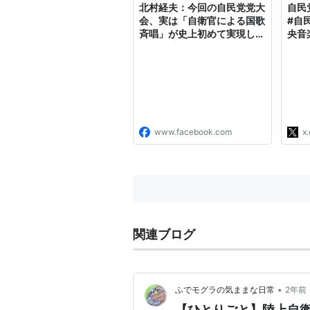
北村経夫：今回の自民党党大
自民党
会、実は「自衛官による国歌
#自
斉唱」が史上初めて実現しま
央音
した！ 大役を務めてくださ
であ
ったのは、陸上自衛隊の歌
によ
姫・鶫真衣（つぐみ まい）3
ネッ
等陸曹。その透明感あふれる
http
歌声に、会場中が包み込まれ
http
ました。
www.facebook.com
x
関連ブログ
•
ふでモグラの気ままな日常
2年前
【ひとりごと】陸上自