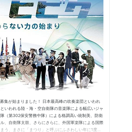
の募集が始まりました！ 日本最高峰の吹奏楽団といわれ
つといわれる陸・海・空自衛隊の音楽隊による幅広いジャ
隊（第302保安警務中隊）による格調高い統制美、防衛
リル、自衛隊太鼓、さらにさらに、外国軍楽隊による国際
まう、まさに「まつり」と呼ぶにふさわしい年に1度の