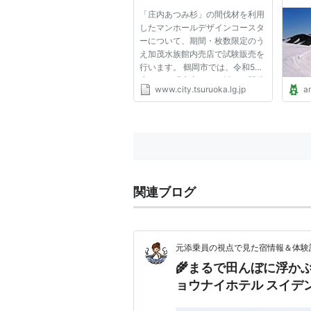
鶴岡市
「庄内あつみ杉」の間伐材を利用
したマンホールデザインコースタ
ーについて、期間・枚数限定のう
え加茂水族館内売店で試験販売を
行います。 鶴岡市では、令和5年
度から、「庄内あつみ杉」の間伐
www.city.tsuruoka.lg.jp
a
材を利用したマンホールデザイン
コースターの一般販売を予定して
います。 今回は、一般販売に向
けて商品への感想や需要などを...
関連ブログ
元添乗員の視点で見た宿情報＆体験
🌾まるで田んぼに浮か
ョウナイホテル スイデ