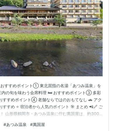
 🌸 おすすめポイント① 東北屈指の名湯「あつみ温泉」を
 庄内の旬を味わう会席料理 🛏️ おすすめポイント③ 多彩
 おすすめポイント④ 老舗ならではのおもてなし 🚗 アク
方におすすめ ⭐ 宿泊者から人気のポイント 🎯 まとめ 📲🔗 ご
！ 山形県鶴岡市・あつみ温泉に佇む萬国屋は、約300
もてなしと、歴史ある名湯を楽しめる老舗旅館です。🏯
#
あつみ温泉
#
萬国屋
乗員の視点でテレビ紹介宿を、宿の公式サイトや予約サイト