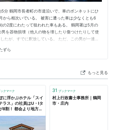
間：約5分 鶴岡市長者町の市道沿いで、車のボンネットにひ
月から相次いでいる。 被害に遭った車は少なくとも6
旬の2度にわたって狙われた車もある。 鶴岡署は5月の
の男を器物損壊（他人の物を壊したり傷つけたりして使
したが、すでに釈放している。 ただ、この男が一連の
ていない。 警察は関連も含めて捜査を続けている。 逮
たずら
ているのか。 捕まった男が自由の身になったいま、こ
着するのか。…
もっと見る
31
ブックマーク
ブックマーク
ぼに浮かぶホテル「スイ
村上行政書士事務所｜鶴岡
テラス」の社員はU・Iタ
市・庄内
が8割！ 都会より地方を
だ若者続出の魅力と
 山形県鶴岡市