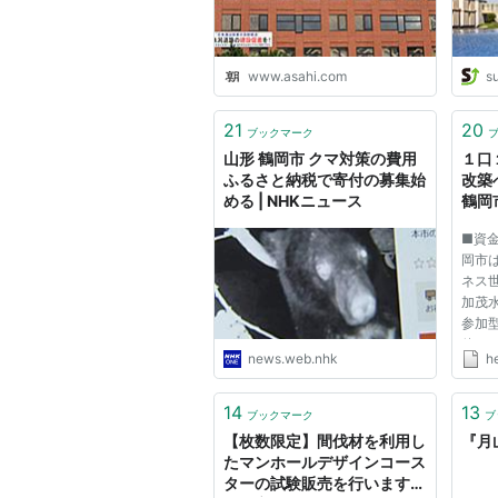
www.asahi.com
s
21
20
ブックマーク
山形 鶴岡市 クマ対策の費用
１口
ふるさと納税で寄付の募集始
改築
める | NHKニュース
鶴岡
Yah
■資
岡市
ネス
加茂
参加
債」
news.web.nhk
h
行総
集を
水族
14
13
ブックマーク
ブ
全国で
【枚数限定】間伐材を利用し
『月
たマンホールデザインコース
ターの試験販売を行います！