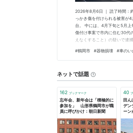
2026年8月6日 ｜ 読了時
っかき傷を付けられる被害が4
台。 中には、4月下旬と5月上
傷付け事案で市内に住む30代
えなくすること）の疑いで逮捕
被害の犯人かどうかは公表され
#
鶴岡市
#
器物損壊
#
車のい
捕したのに、なぜもう釈放され
の連続被害は誰の手で、どう決
ネットで話題
162
40
ブックマーク
忘年会、新年会は「積極的に
田ん
参加を」 山形県鶴岡市が職
デン
員に呼びかけ：朝日新聞
ーン
選ん
は？