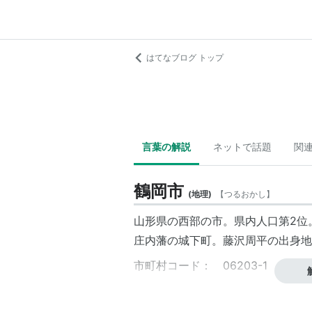
はてなブログ トップ
言葉の解説
ネットで話題
関
鶴岡市
(
地理
)
【
つるおかし
】
山形県の西部の市。県内人口第2位
庄内藩の城下町。藤沢周平の出身地
市町村コード： 06203-1