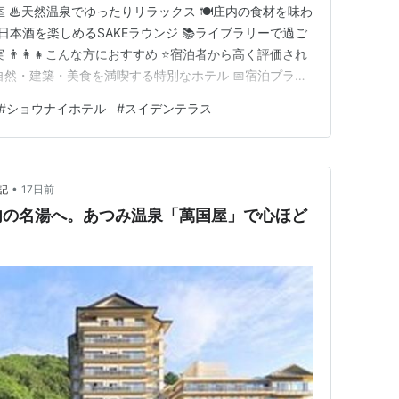
室 ♨天然温泉でゆったりリラックス 🍽庄内の食材を味わ
庄内の日本酒を楽しめるSAKEラウンジ 📚ライブラリーで過ご
 👨‍👩‍👧こんな方におすすめ ⭐宿泊者から高く評価され
自然・建築・美食を満喫する特別なホテル 📅宿泊プラ
市の広大な庄内平野に佇むショウナイホテル スイデンテ
#
ショウナイホテル
#
スイデンテラス
のが旅の目的になる人気のデザインホテルです。🌿 世
•
記
17日前
内の名湯へ。あつみ温泉「萬国屋」で心ほど