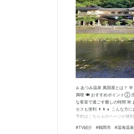
♨️ あつみ温泉 萬国屋とは？
満喫 🍽️ おすすめポイント②
な客室で過ごす癒しの時間 🌺
セスも便利 👨‍👩‍👧 こんな
予約はこちら↓のページが便利
年にわたり受け継がれてきたお
#
TV紹介
#
鶴岡市
#
温海温泉
✨ このページは、「(元)添