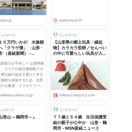
uumo.jp
www.mura.sh
17
ブックマーク
ブックマーク
１０万円いかが 水族館
【山形県の郷土玩具・縁起
へ「クラゲ債」 山形・
物】カラカラ煎餅／せんべい
市 （産経新聞） -
の中に可愛らしい玩具が入っ
oo!ニュース
た鶴岡市の伝統菓子
金調達のお手本に？ 山形県鶴
は、クラゲの展示種類数でギ
世界記録の認定を受けた市立
水族館を改築するため、住民
型の公募債「クラゲドリーム
を発行することを決めた。発
eadlines.yahoo.co.jp
folktoys.blog.fc2.com
額は３億円で、１８日から募
開始する。総務省によると、
館改築目的での公募債発行は
13
ックマーク
ブックマーク
も珍しいという。 同水...
山登山 ～鶴岡市～』
７７歳と５４歳 生活保護受
給の親子が心中か 山形・鶴
岡市 - MSN産経ニュース