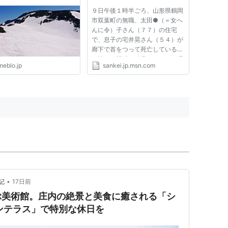
９日午後１時半ごろ、山形県鶴岡
市双葉町の無職、太田●（＝女へ
んに令）子さん（７７）の住宅
で、息子の宅井晃さん（５４）が
廊下で首をつって死亡しているの
を訪れた親戚が発見し、１１０番
meblo.jp
sankei.jp.msn.com
通報した。駆け付けた鶴岡署員が
茶の間で座ったまま亡くなってい
た太田さんを見つけた。 県警に
よると、２人に着衣の乱れや目
立...
•
記
17日前
ぶ美術館。庄内の絶景と美食に癒される「シ
ンテラス」で特別な休日を