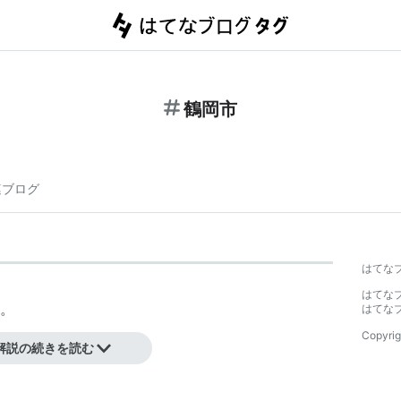
鶴岡市
連ブログ
はてな
。
はてな
。
はてな
Copyrig
解説の続きを読む