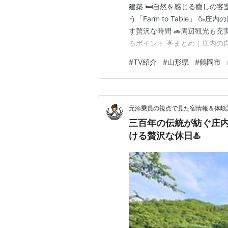
建築 🛏自然を感じる癒しの客
う「Farm to Table」 
す贅沢な時間 🚗周辺観光も充実
るポイント 🌟まとめ｜庄内の
ン・料金はこちら 山形県鶴岡
#
TV紹介
#
山形県
#
鶴岡市
ラスは、「泊まること」そのも
界的建築家・坂茂氏が…
元添乗員の視点で見た宿情報＆体験
三百年の伝統が紡ぐ庄
ける贅沢な休日♨️