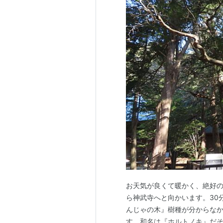
お天気が良くて暖かく、絶好
ら神武寺へと向かいます。30
んじゃの木』樹種が分からな
す。和名は『ホルトノキ』だそ