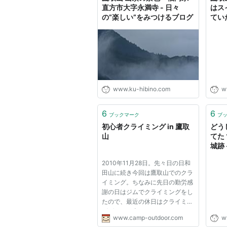
直方市大字永満寺 - 日々
はス
の”楽しい”をみつけるブログ
てい
つけ
www.ku-hibino.com
w
6
6
ブックマーク
ブ
初心者クライミング in 鷹取
どう
山
てた
城跡
ける
2010年11月28日。先々日の日和
田山に続き今回は鷹取山でのクラ
イミング。ちなみに先日の勤労感
謝の日はジムでクライミングをし
たので、最近の休日はクライミン
グばかりに当てている。メンバー
www.camp-outdoor.com
w
は相変わらず僕とヤハケンの2