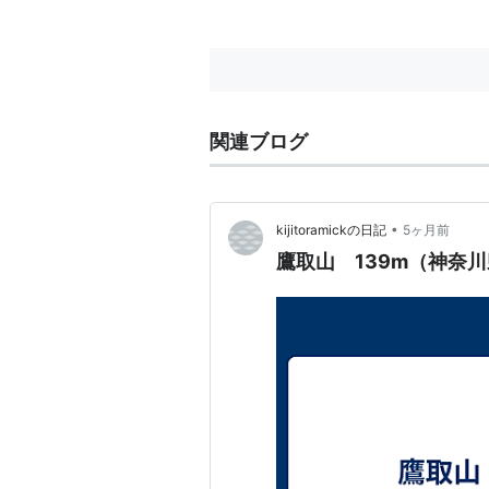
人。 そう、鷹取山とは神奈川県
は横須賀市と逗子市の境にある標
高139mの山。最寄り駅は京急の
追浜...
関連ブログ
•
kijitoramickの日記
5ヶ月前
鷹取山 139m（神奈