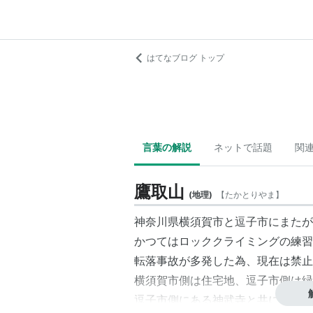
はてなブログ トップ
言葉の解説
ネットで話題
関
鷹取山
(
地理
)
【
たかとりやま
】
神奈川県横須賀市と逗子市にまたが
かつてはロッククライミングの練習
転落事故が多発した為、現在は禁止
横須賀市側は住宅地、逗子市側は緑
逗子市側にある神武寺と共に「かな