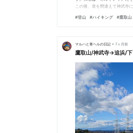
この後、道を間違えて神武寺に
す。途中、鎖場もありました
#
登山
#
ハイキング
#
鷹取山
ら鎖は必要かも・・・ 鷹取山
くさんいました。岩場の上に白
•
マルハと青ヘルの日記
7ヶ月前
鷹取山/神武寺→追浜/