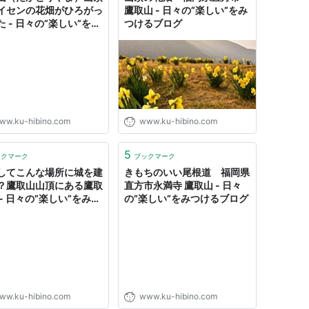
イセンの花畑がひろがっ
鷹取山 - 日々の”楽しい”をみ
た - 日々の”楽しい”をみ
つけるブログ
るブログ
ww.ku-hibino.com
www.ku-hibino.com
5
ックマーク
ブックマーク
してこんな場所に城を建
きもちのいい尾根道 福岡県
？鷹取山山頂にある鷹取
直方市永満寺 鷹取山 - 日々
 - 日々の”楽しい”をみつ
の”楽しい”をみつけるブログ
ブログ
ww.ku-hibino.com
www.ku-hibino.com