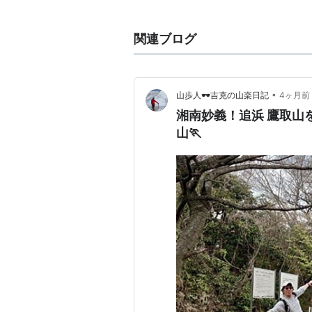
関連ブログ
•
山歩人🕶吉克の山楽日記
4ヶ月前
湘南妙義！追浜 鷹取山
山🏃