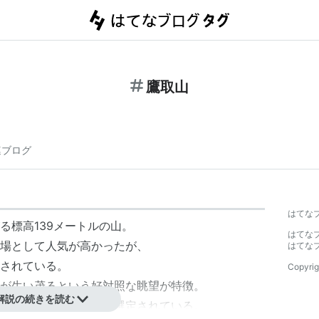
鷹取山
連ブログ
はてな
る標高139メートルの山。
はてな
場として人気が高かったが、
はてな
されている。
Copyrig
が生い茂るという好対照な眺望が特徴。
解説の続きを読む
がわの景勝５０選」に選定されている。