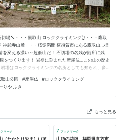
石切場🔨・・・鷹取山 ロッククライミング👆・・・鷹取
 神武寺山麓・・・桜🌸満開 横須賀市にある鷹取山…標
表情を変える濃い～超低山だ！ 石切場の名残が随所に残
観をつくり出す！ 岩壁に刻まれた摩崖仏…この山の歴史
 岩場はロッククライミングの名所としても知られ、多
取石は、第三紀層の凝灰岩の一種…📝 山頂からの展望も
鷹取山公園
#
摩崖仏
#
ロッククライミング
と抜けるルートも魅力… 数か所スリルがある山道… 山
ーりや ふき
134ｍ……
もっと見る
7
ックマーク
ブックマーク
山（たかとりやま）山頂
山頂の花畑 福岡県直方市