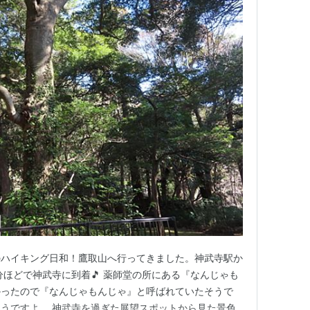
のハイキング日和！鷹取山へ行ってきました。神武寺駅か
分ほどで神武寺に到着🎵 薬師堂の所にある『なんじゃも
かったので『なんじゃもんじゃ』と呼ばれていたそうで
うですよ。 神武寺を過ぎた展望スポットから見た景色