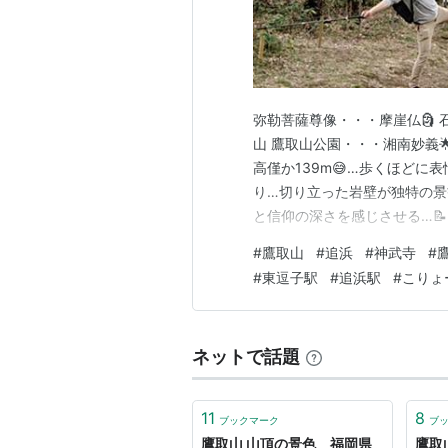
弥勒菩薩尊像・・・摩崖仏🗿 
山 鷹取山公園・・・湘南妙義
高僅か139m😅…歩くほどに
り…切り立った岩壁が独特の景
と信仰の深さを感じさせる…
くのクライマーで賑わう… 鷹
#
鷹取山
#
追浜
#
神武寺
#
いい…歴史ある古刹・神武寺へ
#
東逗子駅
#
追浜駅
#
こりょ
中の△三等三角点「点名：沼間」
ネットで話題
11
8
ブックマーク
ブ
鷹取山 山頂の景色 福岡県
鷹取