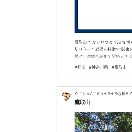
鷹取山 たかとりやま 139m
切り立った岩壁が特徴で“関東
模湾・房総半島まで望める 神
#
登山
#
神奈川県
#
鷹取山
☆ こにゃんこのケセラセラな毎日 
鷹取山