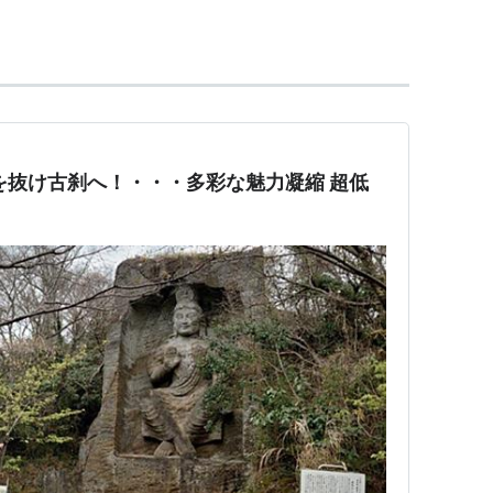
を抜け古刹へ！・・・多彩な魅力凝縮 超低